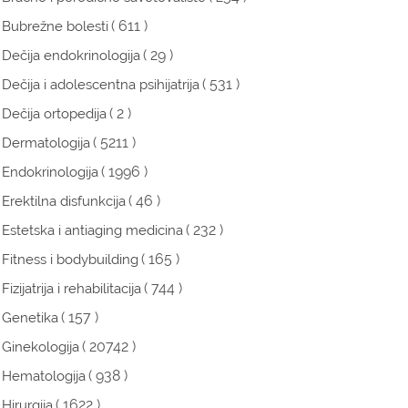
( 611 )
Bubrežne bolesti
( 29 )
Dečija endokrinologija
( 531 )
Dečija i adolescentna psihijatrija
( 2 )
Dečija ortopedija
( 5211 )
Dermatologija
( 1996 )
Endokrinologija
( 46 )
Erektilna disfunkcija
( 232 )
Estetska i antiaging medicina
( 165 )
Fitness i bodybuilding
( 744 )
Fizijatrija i rehabilitacija
( 157 )
Genetika
( 20742 )
Ginekologija
( 938 )
Hematologija
( 1622 )
Hirurgija