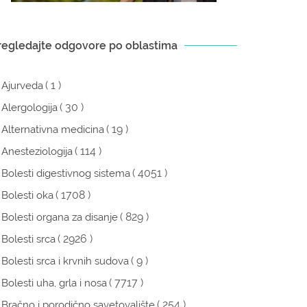
regledajte odgovore po oblastima
( 1 )
Ajurveda
( 30 )
Alergologija
( 19 )
Alternativna medicina
( 114 )
Anesteziologija
( 4051 )
Bolesti digestivnog sistema
( 1708 )
Bolesti oka
( 829 )
Bolesti organa za disanje
( 2926 )
Bolesti srca
( 9 )
Bolesti srca i krvnih sudova
( 7717 )
Bolesti uha, grla i nosa
( 254 )
Bračno i porodično savetovalište