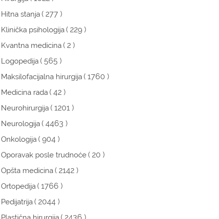
( 277 )
Hitna stanja
( 229 )
Klinička psihologija
( 2 )
Kvantna medicina
( 565 )
Logopedija
( 1760 )
Maksilofacijalna hirurgija
( 42 )
Medicina rada
( 1201 )
Neurohirurgija
( 4463 )
Neurologija
( 904 )
Onkologija
( 20 )
Oporavak posle trudnoće
( 2142 )
Opšta medicina
( 1766 )
Ortopedija
( 2044 )
Pedijatrija
( 2436 )
Plastična hirurgija