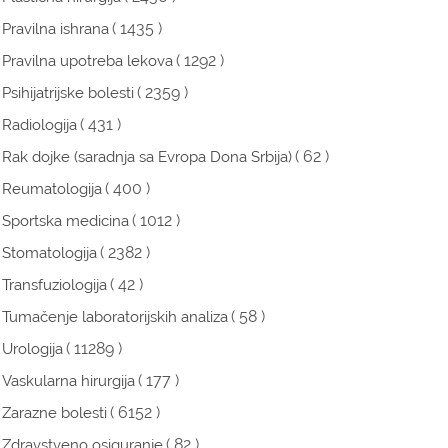
( 1435 )
Pravilna ishrana
( 1292 )
Pravilna upotreba lekova
( 2359 )
Psihijatrijske bolesti
( 431 )
Radiologija
( 62 )
Rak dojke (saradnja sa Evropa Dona Srbija)
( 400 )
Reumatologija
( 1012 )
Sportska medicina
( 2382 )
Stomatologija
( 42 )
Transfuziologija
( 58 )
Tumačenje laboratorijskih analiza
( 11289 )
Urologija
( 177 )
Vaskularna hirurgija
( 6152 )
Zarazne bolesti
( 82 )
Zdravstveno osiguranje