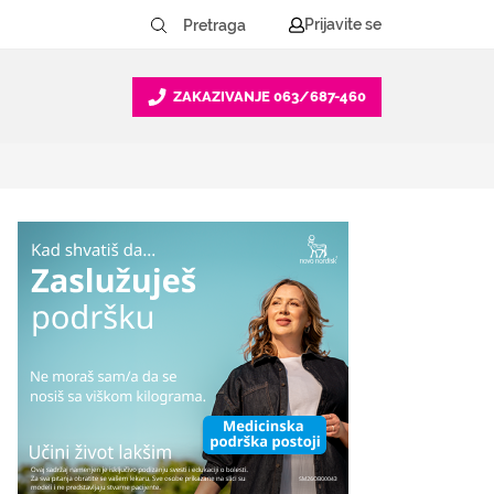
Prijavite se
ZAKAZIVANJE
063/687-460