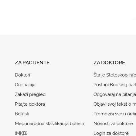
ZA PACIJENTE
ZA DOKTORE
Doktori
Šta je Stetoskop.inf
Ordinacije
Postani Booking par
Zakaži pregled
Odgovaraj na pitanja
Pitajte doktora
Objavi svoj tekst o m
Bolesti
Promoviši svoju ordi
Međunarodna klasifikacija bolesti
Novosti za doktore
(MKB)
Login za doktore