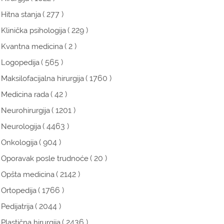
( 277 )
Hitna stanja
( 229 )
Klinička psihologija
( 2 )
Kvantna medicina
( 565 )
Logopedija
( 1760 )
Maksilofacijalna hirurgija
( 42 )
Medicina rada
( 1201 )
Neurohirurgija
( 4463 )
Neurologija
( 904 )
Onkologija
( 20 )
Oporavak posle trudnoće
( 2142 )
Opšta medicina
( 1766 )
Ortopedija
( 2044 )
Pedijatrija
( 2436 )
Plastična hirurgija