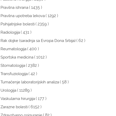
( 1435 )
Pravilna ishrana
( 1292 )
Pravilna upotreba lekova
( 2359 )
Psihijatrijske bolesti
( 431 )
Radiologija
( 62 )
Rak dojke (saradnja sa Evropa Dona Srbija)
( 400 )
Reumatologija
( 1012 )
Sportska medicina
( 2382 )
Stomatologija
( 42 )
Transfuziologija
( 58 )
Tumačenje laboratorijskih analiza
( 11289 )
Urologija
( 177 )
Vaskularna hirurgija
( 6152 )
Zarazne bolesti
( 82 )
Zdravstveno osiguranje