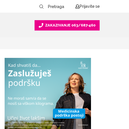
Prijavite se
ZAKAZIVANJE
063/687-460