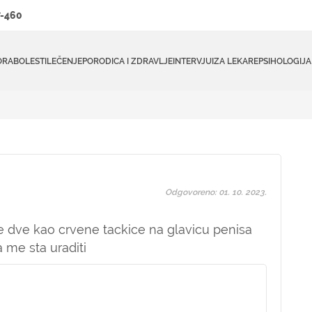
-460
ORA
BOLESTI
LEČENJE
PORODICA I ZDRAVLJE
INTERVJUI
ZA LEKARE
PSIHOLOGIJA
Odgovoreno: 01. 10. 2023.
e dve kao crvene tackice na glavicu penisa
me sta uraditi