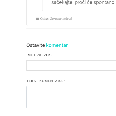
sačekajte, proći će spontano
Oblast Zarazne bolesti
Ostavite
komentar
IME I PREZIME
TEKST KOMENTARA *