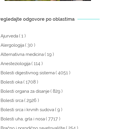
regledajte odgovore po oblastima
( 1 )
Ajurveda
( 30 )
Alergologija
( 19 )
Alternativna medicina
( 114 )
Anesteziologija
( 4051 )
Bolesti digestivnog sistema
( 1708 )
Bolesti oka
( 829 )
Bolesti organa za disanje
( 2926 )
Bolesti srca
( 9 )
Bolesti srca i krvnih sudova
( 7717 )
Bolesti uha, grla i nosa
( 254 )
Bračno i porodično savetovalište