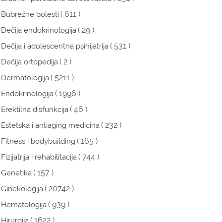
( 611 )
Bubrežne bolesti
( 29 )
Dečija endokrinologija
( 531 )
Dečija i adolescentna psihijatrija
( 2 )
Dečija ortopedija
( 5211 )
Dermatologija
( 1996 )
Endokrinologija
( 46 )
Erektilna disfunkcija
( 232 )
Estetska i antiaging medicina
( 165 )
Fitness i bodybuilding
( 744 )
Fizijatrija i rehabilitacija
( 157 )
Genetika
( 20742 )
Ginekologija
( 939 )
Hematologija
( 1622 )
Hirurgija