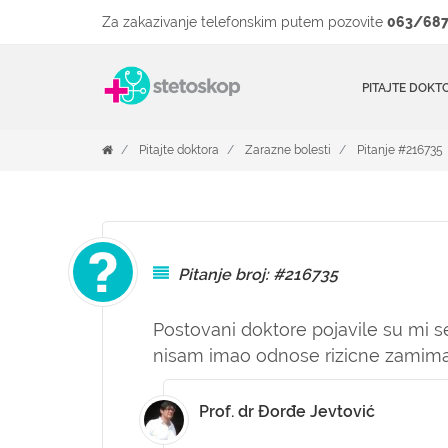
Za zakazivanje telefonskim putem pozovite
063/687
PITAJTE DOKT
Pitajte doktora
Zarazne bolesti
Pitanje #216735
Pitanje broj: #216735
Postovani doktore pojavile su mi s
nisam imao odnose rizicne zamima 
Prof. dr Đorđe Jevtović