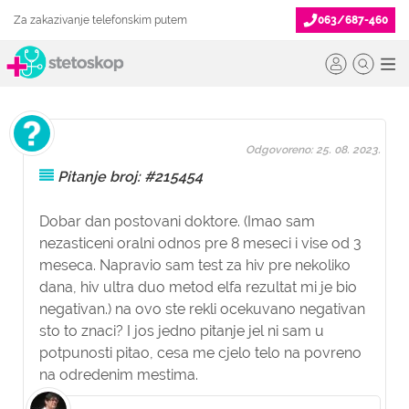
Za zakazivanje telefonskim putem
063/687-460
Odgovoreno: 25. 08. 2023.
Pitanje broj: #215454
Dobar dan postovani doktore. (Imao sam
nezasticeni oralni odnos pre 8 meseci i vise od 3
meseca. Napravio sam test za hiv pre nekoliko
dana, hiv ultra duo metod elfa rezultat mi je bio
negativan.) na ovo ste rekli ocekuvano negativan
sto to znaci? I jos jedno pitanje jel ni sam u
potpunosti pitao, cesa me cjelo telo na povreno
na odredenim mestima.