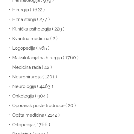
( 939 )
Hematologija
( 1622 )
Hirurgija
( 277 )
Hitna stanja
( 229 )
Klinička psihologija
( 2 )
Kvantna medicina
( 565 )
Logopedija
( 1760 )
Maksilofacijalna hirurgija
( 42 )
Medicina rada
( 1201 )
Neurohirurgija
( 4463 )
Neurologija
( 904 )
Onkologija
( 20 )
Oporavak posle trudnoće
( 2142 )
Opšta medicina
( 1766 )
Ortopedija