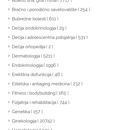
( 7717 )
Bolesti uha, grla i nosa
( 254 )
Bračno i porodično savetovalište
( 611 )
Bubrežne bolesti
( 29 )
Dečija endokrinologija
( 531 )
Dečija i adolescentna psihijatrija
( 2 )
Dečija ortopedija
( 5211 )
Dermatologija
( 1996 )
Endokrinologija
( 46 )
Erektilna disfunkcija
( 232 )
Estetska i antiaging medicina
( 165 )
Fitness i bodybuilding
( 744 )
Fizijatrija i rehabilitacija
( 157 )
Genetika
( 20742 )
Ginekologija