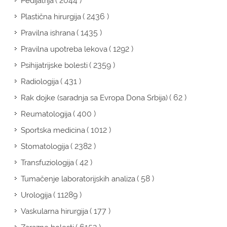
( 2044 )
Pedijatrija
( 2436 )
Plastična hirurgija
( 1435 )
Pravilna ishrana
( 1292 )
Pravilna upotreba lekova
( 2359 )
Psihijatrijske bolesti
( 431 )
Radiologija
( 62 )
Rak dojke (saradnja sa Evropa Dona Srbija)
( 400 )
Reumatologija
( 1012 )
Sportska medicina
( 2382 )
Stomatologija
( 42 )
Transfuziologija
( 58 )
Tumačenje laboratorijskih analiza
( 11289 )
Urologija
( 177 )
Vaskularna hirurgija