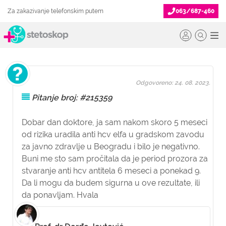
Za zakazivanje telefonskim putem
063/687-460
Odgovoreno: 24. 08. 2023.
Pitanje broj: #215359
Dobar dan doktore, ja sam nakom skoro 5 meseci
od rizika uradila anti hcv elfa u gradskom zavodu
za javno zdravlje u Beogradu i bilo je negativno.
Buni me sto sam pročitala da je period prozora za
stvaranje anti hcv antitela 6 meseci a ponekad 9.
Da li mogu da budem sigurna u ove rezultate, ili
da ponavljam. Hvala