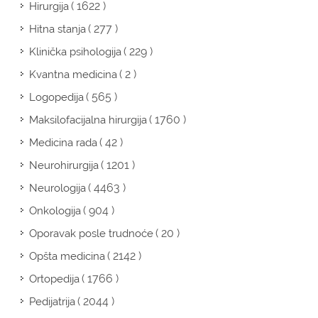
( 1622 )
Hirurgija
( 277 )
Hitna stanja
( 229 )
Klinička psihologija
( 2 )
Kvantna medicina
( 565 )
Logopedija
( 1760 )
Maksilofacijalna hirurgija
( 42 )
Medicina rada
( 1201 )
Neurohirurgija
( 4463 )
Neurologija
( 904 )
Onkologija
( 20 )
Oporavak posle trudnoće
( 2142 )
Opšta medicina
( 1766 )
Ortopedija
( 2044 )
Pedijatrija