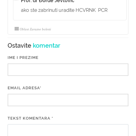
Prof. dr Đorđe Jevtović
ako ste zabrinuti uradite HCVRNK PCR
Oblast Zarazne bolesti
Ostavite
komentar
IME I PREZIME
EMAIL ADRESA*
TEKST KOMENTARA *