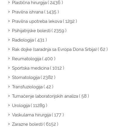
( 2436 )
Plastična hirurgija
( 1435 )
Pravilna ishrana
( 1292 )
Pravilna upotreba lekova
( 2359 )
Psihijatrijske bolesti
( 431 )
Radiologija
( 62 )
Rak dojke (saradnja sa Evropa Dona Srbija)
( 400 )
Reumatologija
( 1012 )
Sportska medicina
( 2382 )
Stomatologija
( 42 )
Transfuziologija
( 58 )
Tumačenje laboratorijskih analiza
( 11289 )
Urologija
( 177 )
Vaskularna hirurgija
( 6152 )
Zarazne bolesti