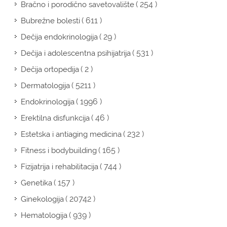
( 254 )
Bračno i porodično savetovalište
( 611 )
Bubrežne bolesti
( 29 )
Dečija endokrinologija
( 531 )
Dečija i adolescentna psihijatrija
( 2 )
Dečija ortopedija
( 5211 )
Dermatologija
( 1996 )
Endokrinologija
( 46 )
Erektilna disfunkcija
( 232 )
Estetska i antiaging medicina
( 165 )
Fitness i bodybuilding
( 744 )
Fizijatrija i rehabilitacija
( 157 )
Genetika
( 20742 )
Ginekologija
( 939 )
Hematologija