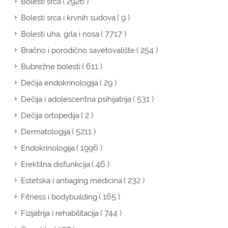
( 2926 )
Bolesti srca
( 9 )
Bolesti srca i krvnih sudova
( 7717 )
Bolesti uha, grla i nosa
( 254 )
Bračno i porodično savetovalište
( 611 )
Bubrežne bolesti
( 29 )
Dečija endokrinologija
( 531 )
Dečija i adolescentna psihijatrija
( 2 )
Dečija ortopedija
( 5211 )
Dermatologija
( 1996 )
Endokrinologija
( 46 )
Erektilna disfunkcija
( 232 )
Estetska i antiaging medicina
( 165 )
Fitness i bodybuilding
( 744 )
Fizijatrija i rehabilitacija