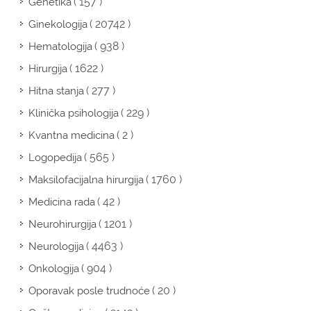
( 157 )
Genetika
( 20742 )
Ginekologija
( 938 )
Hematologija
( 1622 )
Hirurgija
( 277 )
Hitna stanja
( 229 )
Klinička psihologija
( 2 )
Kvantna medicina
( 565 )
Logopedija
( 1760 )
Maksilofacijalna hirurgija
( 42 )
Medicina rada
( 1201 )
Neurohirurgija
( 4463 )
Neurologija
( 904 )
Onkologija
( 20 )
Oporavak posle trudnoće