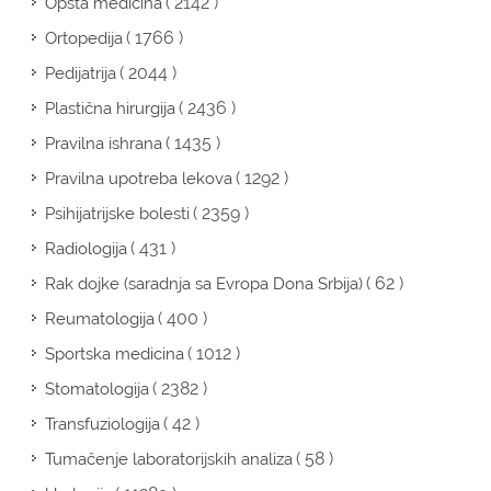
( 2142 )
Opšta medicina
( 1766 )
Ortopedija
( 2044 )
Pedijatrija
( 2436 )
Plastična hirurgija
( 1435 )
Pravilna ishrana
( 1292 )
Pravilna upotreba lekova
( 2359 )
Psihijatrijske bolesti
( 431 )
Radiologija
( 62 )
Rak dojke (saradnja sa Evropa Dona Srbija)
( 400 )
Reumatologija
( 1012 )
Sportska medicina
( 2382 )
Stomatologija
( 42 )
Transfuziologija
( 58 )
Tumačenje laboratorijskih analiza