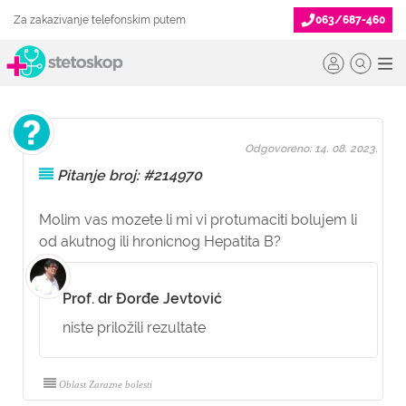
Za zakazivanje telefonskim putem
063/687-460
Odgovoreno: 14. 08. 2023.
Pitanje broj: #214970
Molim vas mozete li mi vi protumaciti bolujem li
od akutnog ili hronicnog Hepatita B?
Prof. dr Đorđe Jevtović
niste priložili rezultate
Oblast Zarazne bolesti