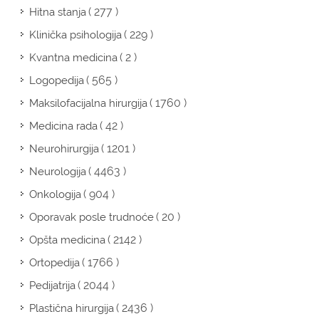
( 277 )
Hitna stanja
( 229 )
Klinička psihologija
( 2 )
Kvantna medicina
( 565 )
Logopedija
( 1760 )
Maksilofacijalna hirurgija
( 42 )
Medicina rada
( 1201 )
Neurohirurgija
( 4463 )
Neurologija
( 904 )
Onkologija
( 20 )
Oporavak posle trudnoće
( 2142 )
Opšta medicina
( 1766 )
Ortopedija
( 2044 )
Pedijatrija
( 2436 )
Plastična hirurgija