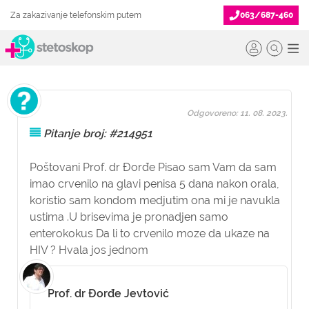
Za zakazivanje telefonskim putem
063/687-460
Odgovoreno: 11. 08. 2023.
Pitanje broj: #214951
Poštovani Prof. dr Đorđe Pisao sam Vam da sam
imao crvenilo na glavi penisa 5 dana nakon orala,
koristio sam kondom medjutim ona mi je navukla
ustima .U brisevima je pronadjen samo
enterokokus Da li to crvenilo moze da ukaze na
HIV ? Hvala jos jednom
Prof. dr Đorđe Jevtović