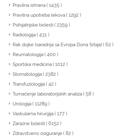
( 1435 )
Pravilna ishrana
( 1292 )
Pravilna upotreba lekova
( 2359 )
Psihijatrijske bolesti
( 431 )
Radiologija
( 62 )
Rak dojke (saradnja sa Evropa Dona Srbija)
( 400 )
Reumatologija
( 1012 )
Sportska medicina
( 2382 )
Stomatologija
( 42 )
Transfuziologija
( 58 )
Tumačenje laboratorijskih analiza
( 11289 )
Urologija
( 177 )
Vaskularna hirurgija
( 6152 )
Zarazne bolesti
( 82 )
Zdravstveno osiguranje