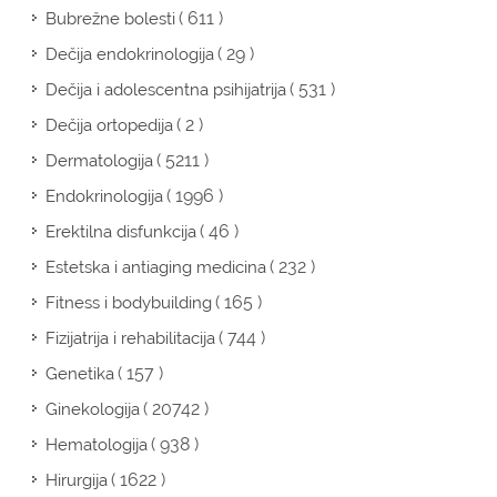
( 611 )
Bubrežne bolesti
( 29 )
Dečija endokrinologija
( 531 )
Dečija i adolescentna psihijatrija
( 2 )
Dečija ortopedija
( 5211 )
Dermatologija
( 1996 )
Endokrinologija
( 46 )
Erektilna disfunkcija
( 232 )
Estetska i antiaging medicina
( 165 )
Fitness i bodybuilding
( 744 )
Fizijatrija i rehabilitacija
( 157 )
Genetika
( 20742 )
Ginekologija
( 938 )
Hematologija
( 1622 )
Hirurgija