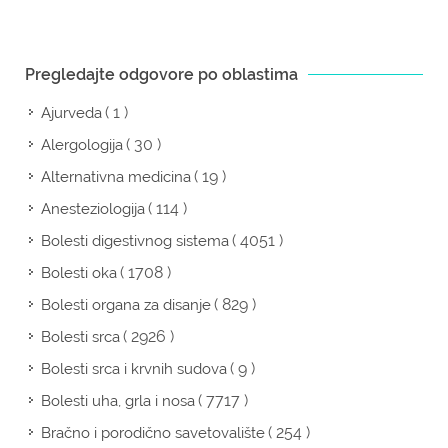
Pregledajte odgovore po oblastima
( 1 )
Ajurveda
( 30 )
Alergologija
( 19 )
Alternativna medicina
( 114 )
Anesteziologija
( 4051 )
Bolesti digestivnog sistema
( 1708 )
Bolesti oka
( 829 )
Bolesti organa za disanje
( 2926 )
Bolesti srca
( 9 )
Bolesti srca i krvnih sudova
( 7717 )
Bolesti uha, grla i nosa
( 254 )
Bračno i porodično savetovalište