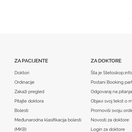
ZA PACIJENTE
ZA DOKTORE
Doktori
Šta je Stetoskop.inf
Ordinacije
Postani Booking par
Zakaži pregled
Odgovaraj na pitanja
Pitajte doktora
Objavi svoj tekst o m
Bolesti
Promoviši svoju ordi
Međunarodna klasifikacija bolesti
Novosti za doktore
(MKB)
Login za doktore