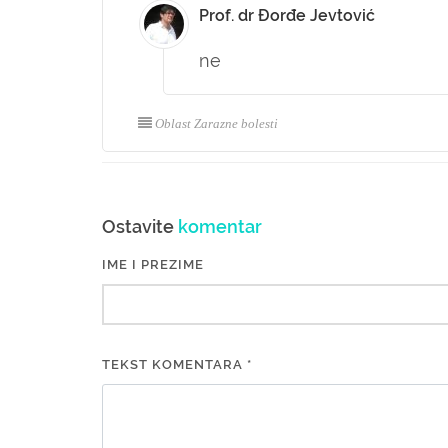
Prof. dr Đorđe Jevtović
ne
Oblast Zarazne bolesti
Ostavite
komentar
IME I PREZIME
TEKST KOMENTARA *