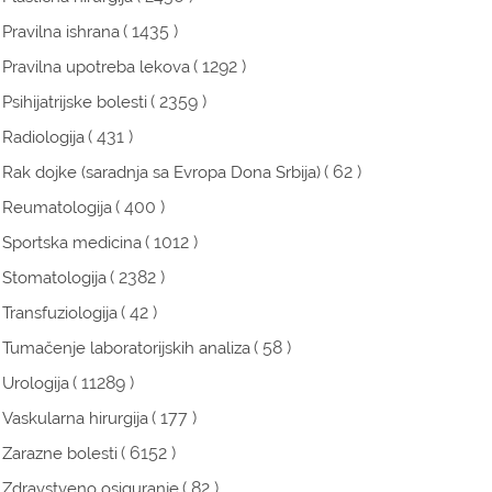
( 1435 )
Pravilna ishrana
( 1292 )
Pravilna upotreba lekova
( 2359 )
Psihijatrijske bolesti
( 431 )
Radiologija
( 62 )
Rak dojke (saradnja sa Evropa Dona Srbija)
( 400 )
Reumatologija
( 1012 )
Sportska medicina
( 2382 )
Stomatologija
( 42 )
Transfuziologija
( 58 )
Tumačenje laboratorijskih analiza
( 11289 )
Urologija
( 177 )
Vaskularna hirurgija
( 6152 )
Zarazne bolesti
( 82 )
Zdravstveno osiguranje