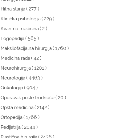
( 277 )
Hitna stanja
( 229 )
Klinička psihologija
( 2 )
Kvantna medicina
( 565 )
Logopedija
( 1760 )
Maksilofacijalna hirurgija
( 42 )
Medicina rada
( 1201 )
Neurohirurgija
( 4463 )
Neurologija
( 904 )
Onkologija
( 20 )
Oporavak posle trudnoće
( 2142 )
Opšta medicina
( 1766 )
Ortopedija
( 2044 )
Pedijatrija
( 2436 )
Plastična hirurgija