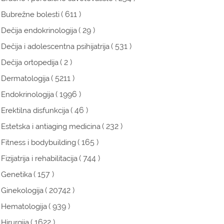
( 611 )
Bubrežne bolesti
( 29 )
Dečija endokrinologija
( 531 )
Dečija i adolescentna psihijatrija
( 2 )
Dečija ortopedija
( 5211 )
Dermatologija
( 1996 )
Endokrinologija
( 46 )
Erektilna disfunkcija
( 232 )
Estetska i antiaging medicina
( 165 )
Fitness i bodybuilding
( 744 )
Fizijatrija i rehabilitacija
( 157 )
Genetika
( 20742 )
Ginekologija
( 939 )
Hematologija
( 1622 )
Hirurgija