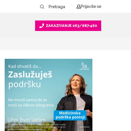
Prijavite se
ZAKAZIVANJE
063/687-460