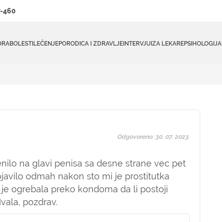
-460
ORA
BOLESTI
LEČENJE
PORODICA I ZDRAVLJE
INTERVJUI
ZA LEKARE
PSIHOLOGIJA
Odgovoreno: 30. 07. 2023.
nilo na glavi penisa sa desne strane vec pet
javilo odmah nakon sto mi je prostitutka
je ogrebala preko kondoma da li postoji
ala, pozdrav.