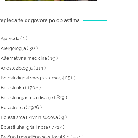
regledajte odgovore po oblastima
( 1 )
Ajurveda
( 30 )
Alergologija
( 19 )
Alternativna medicina
( 114 )
Anesteziologija
( 4051 )
Bolesti digestivnog sistema
( 1708 )
Bolesti oka
( 829 )
Bolesti organa za disanje
( 2926 )
Bolesti srca
( 9 )
Bolesti srca i krvnih sudova
( 7717 )
Bolesti uha, grla i nosa
( 254 )
Bračno i porodično savetovalište