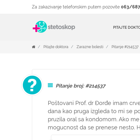
Za zakazivanje telefonskim putem pozovite
063/687
PITAJTE DOKT
Pitajte doktora
Zarazne bolesti
Pitanje #214537
Pitanje broj: #214537
Poštovani Prof. dr Đorđe imam crve
dana kao pruga izgleda to mi se po
pruzila oral sa kondomom. Ako me 
mogucnost da se prenese nesto. Hv