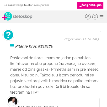
Za zakazivanje telefonskim putem
063/687-460
Odgovoreno: 22. 06. 2023.
Pitanje broj: #213176
Poštovani doktore, Imam po jedan palpabilan
limfni cvor na obe prepone (ne znacajno uvecan,
manje od zrna graska). Primetila sam ih pre mesec
dana. Nisu bolni. Takodje, u istom periodu mi se
pojavio veci broj velikih modrica na potkolenicama
bez prethodnih povreda. Da li bi trebalo da se
testiram na HIV?