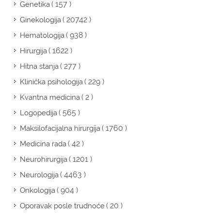
( 157 )
Genetika
( 20742 )
Ginekologija
( 938 )
Hematologija
( 1622 )
Hirurgija
( 277 )
Hitna stanja
( 229 )
Klinička psihologija
( 2 )
Kvantna medicina
( 565 )
Logopedija
( 1760 )
Maksilofacijalna hirurgija
( 42 )
Medicina rada
( 1201 )
Neurohirurgija
( 4463 )
Neurologija
( 904 )
Onkologija
( 20 )
Oporavak posle trudnoće