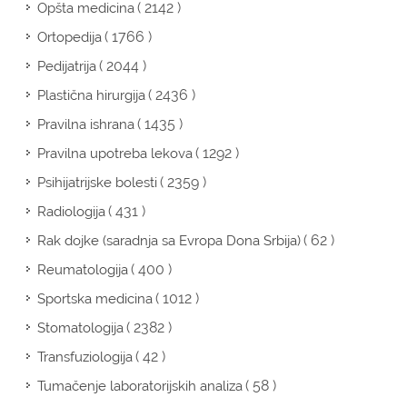
( 2142 )
Opšta medicina
( 1766 )
Ortopedija
( 2044 )
Pedijatrija
( 2436 )
Plastična hirurgija
( 1435 )
Pravilna ishrana
( 1292 )
Pravilna upotreba lekova
( 2359 )
Psihijatrijske bolesti
( 431 )
Radiologija
( 62 )
Rak dojke (saradnja sa Evropa Dona Srbija)
( 400 )
Reumatologija
( 1012 )
Sportska medicina
( 2382 )
Stomatologija
( 42 )
Transfuziologija
( 58 )
Tumačenje laboratorijskih analiza