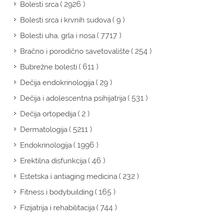
( 2926 )
Bolesti srca
( 9 )
Bolesti srca i krvnih sudova
( 7717 )
Bolesti uha, grla i nosa
( 254 )
Bračno i porodično savetovalište
( 611 )
Bubrežne bolesti
( 29 )
Dečija endokrinologija
( 531 )
Dečija i adolescentna psihijatrija
( 2 )
Dečija ortopedija
( 5211 )
Dermatologija
( 1996 )
Endokrinologija
( 46 )
Erektilna disfunkcija
( 232 )
Estetska i antiaging medicina
( 165 )
Fitness i bodybuilding
( 744 )
Fizijatrija i rehabilitacija