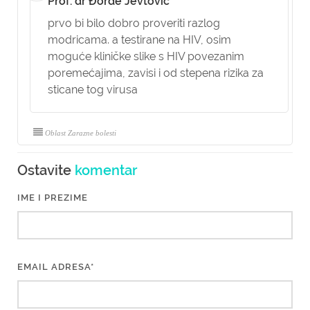
Prof. dr Đorđe Jevtović
prvo bi bilo dobro proveriti razlog
modricama. a testirane na HIV, osim
moguće kliničke slike s HIV povezanim
poremećajima, zavisi i od stepena rizika za
sticane tog virusa
Oblast Zarazne bolesti
Ostavite
komentar
IME I PREZIME
EMAIL ADRESA*