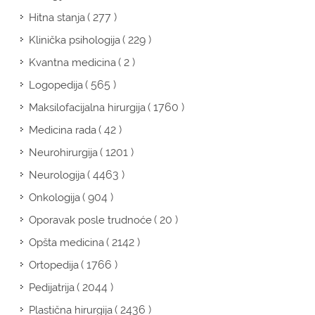
( 277 )
Hitna stanja
( 229 )
Klinička psihologija
( 2 )
Kvantna medicina
( 565 )
Logopedija
( 1760 )
Maksilofacijalna hirurgija
( 42 )
Medicina rada
( 1201 )
Neurohirurgija
( 4463 )
Neurologija
( 904 )
Onkologija
( 20 )
Oporavak posle trudnoće
( 2142 )
Opšta medicina
( 1766 )
Ortopedija
( 2044 )
Pedijatrija
( 2436 )
Plastična hirurgija