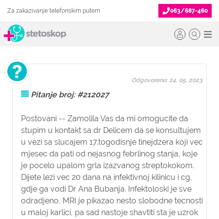
Za zakazivanje telefonskim putem
063/687-460
Odgovoreno: 24. 05. 2023.
Pitanje broj: #212027
Postovani -- Zamolila Vas da mi omogucite da
stupim u kontakt sa dr Delicem da se konsultujem
u vezi sa slucajem 17.togodisnje tinejdzera koji vec
mjesec da pati od nejasnog febrlinog stanja, koje
je pocelo upalom grla izazvanog streptokokom.
Dijete lezi vec 20 dana na infektivnoj kilinicu i cg,
gdje ga vodi Dr Ana Bubanja. Infektoloski je sve
odradjeno, MRI je pikazao nesto slobodne tecnosti
u maloj karlici, pa sad nastoje shavtiti sta je uzrok