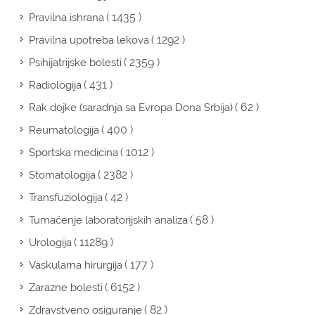
( 1435 )
Pravilna ishrana
( 1292 )
Pravilna upotreba lekova
( 2359 )
Psihijatrijske bolesti
( 431 )
Radiologija
( 62 )
Rak dojke (saradnja sa Evropa Dona Srbija)
( 400 )
Reumatologija
( 1012 )
Sportska medicina
( 2382 )
Stomatologija
( 42 )
Transfuziologija
( 58 )
Tumačenje laboratorijskih analiza
( 11289 )
Urologija
( 177 )
Vaskularna hirurgija
( 6152 )
Zarazne bolesti
( 82 )
Zdravstveno osiguranje