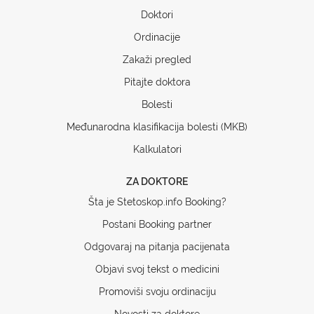
Doktori
Ordinacije
Zakaži pregled
Pitajte doktora
Bolesti
Međunarodna klasifikacija bolesti (MKB)
Kalkulatori
ZA DOKTORE
Šta je Stetoskop.info Booking?
Postani Booking partner
Odgovaraj na pitanja pacijenata
Objavi svoj tekst o medicini
Promoviši svoju ordinaciju
Novosti za doktore