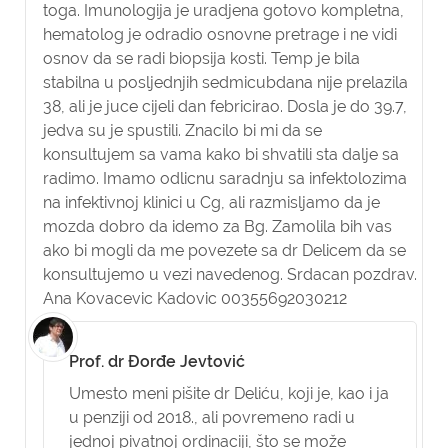
toga. Imunologija je uradjena gotovo kompletna,
hematolog je odradio osnovne pretrage i ne vidi
osnov da se radi biopsija kosti. Temp je bila
stabilna u posljednjih sedmicubdana nije prelazila
38, ali je juce cijeli dan febricirao. Dosla je do 39.7,
jedva su je spustili. Znacilo bi mi da se
konsultujem sa vama kako bi shvatili sta dalje sa
radimo. Imamo odlicnu saradnju sa infektolozima
na infektivnoj klinici u Cg, ali razmisljamo da je
mozda dobro da idemo za Bg. Zamolila bih vas
ako bi mogli da me povezete sa dr Delicem da se
konsultujemo u vezi navedenog. Srdacan pozdrav.
Ana Kovacevic Kadovic 00355692030212
Prof. dr Đorđe Jevtović
Umesto meni pišite dr Deliću, koji je, kao i ja
u penziji od 2018., ali povremeno radi u
jednoj pivatnoj ordinaciji, što se može