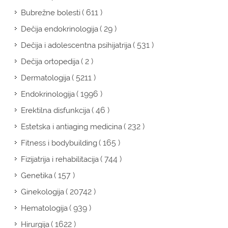
( 611 )
Bubrežne bolesti
( 29 )
Dečija endokrinologija
( 531 )
Dečija i adolescentna psihijatrija
( 2 )
Dečija ortopedija
( 5211 )
Dermatologija
( 1996 )
Endokrinologija
( 46 )
Erektilna disfunkcija
( 232 )
Estetska i antiaging medicina
( 165 )
Fitness i bodybuilding
( 744 )
Fizijatrija i rehabilitacija
( 157 )
Genetika
( 20742 )
Ginekologija
( 939 )
Hematologija
( 1622 )
Hirurgija