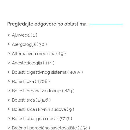
Pregledajte odgovore po oblastima
( 1 )
Ajurveda
( 30 )
Alergologija
( 19 )
Alternativna medicina
( 114 )
Anesteziologija
( 4055 )
Bolesti digestivnog sistema
( 1708 )
Bolesti oka
( 829 )
Bolesti organa za disanje
( 2926 )
Bolesti srca
( 9 )
Bolesti srca i krvnih sudova
( 7717 )
Bolesti uha, grla i nosa
( 254 )
Bračno i porodično savetovalište