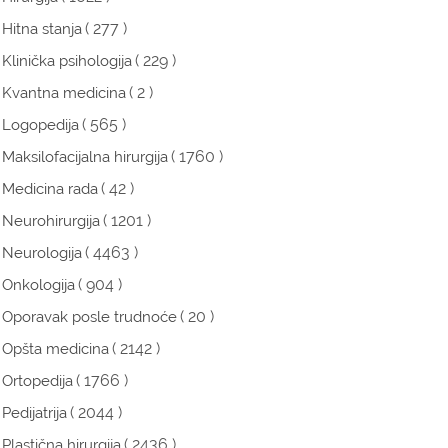
( 277 )
Hitna stanja
( 229 )
Klinička psihologija
( 2 )
Kvantna medicina
( 565 )
Logopedija
( 1760 )
Maksilofacijalna hirurgija
( 42 )
Medicina rada
( 1201 )
Neurohirurgija
( 4463 )
Neurologija
( 904 )
Onkologija
( 20 )
Oporavak posle trudnoće
( 2142 )
Opšta medicina
( 1766 )
Ortopedija
( 2044 )
Pedijatrija
( 2436 )
Plastična hirurgija