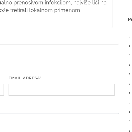
lno prenosivom infekcijom, najviše liči na
 može tretirati lokalnom primenom
r
P
EMAIL ADRESA*