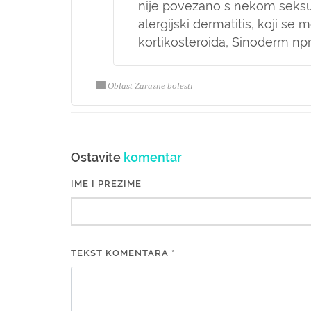
nije povezano s nekom seksua
alergijski dermatitis, koji se
kortikosteroida, Sinoderm np
Oblast Zarazne bolesti
Ostavite
komentar
IME I PREZIME
TEKST KOMENTARA *