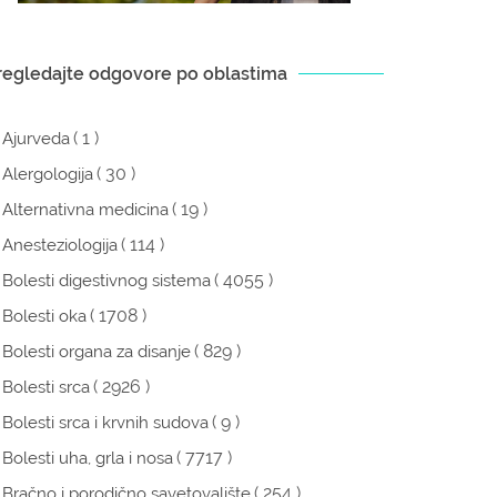
regledajte odgovore po oblastima
( 1 )
Ajurveda
( 30 )
Alergologija
( 19 )
Alternativna medicina
( 114 )
Anesteziologija
( 4055 )
Bolesti digestivnog sistema
( 1708 )
Bolesti oka
( 829 )
Bolesti organa za disanje
( 2926 )
Bolesti srca
( 9 )
Bolesti srca i krvnih sudova
( 7717 )
Bolesti uha, grla i nosa
( 254 )
Bračno i porodično savetovalište