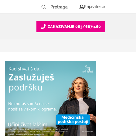
Prijavite se
ZAKAZIVANJE
063/687-460