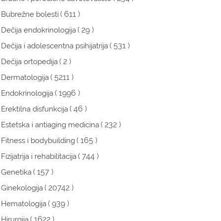
( 611 )
Bubrežne bolesti
( 29 )
Dečija endokrinologija
( 531 )
Dečija i adolescentna psihijatrija
( 2 )
Dečija ortopedija
( 5211 )
Dermatologija
( 1996 )
Endokrinologija
( 46 )
Erektilna disfunkcija
( 232 )
Estetska i antiaging medicina
( 165 )
Fitness i bodybuilding
( 744 )
Fizijatrija i rehabilitacija
( 157 )
Genetika
( 20742 )
Ginekologija
( 939 )
Hematologija
( 1622 )
Hirurgija