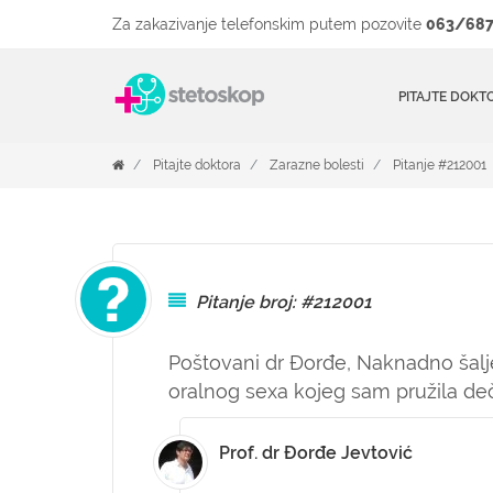
Za zakazivanje telefonskim putem pozovite
063/687
PITAJTE DOKT
Pitajte doktora
Zarazne bolesti
Pitanje #212001
Pitanje broj: #212001
Poštovani dr Đorđe, Naknadno šalj
oralnog sexa kojeg sam pružila de
Prof. dr Đorđe Jevtović