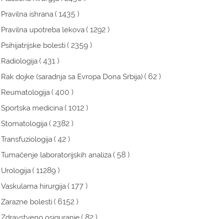
( 1435 )
Pravilna ishrana
( 1292 )
Pravilna upotreba lekova
( 2359 )
Psihijatrijske bolesti
( 431 )
Radiologija
( 62 )
Rak dojke (saradnja sa Evropa Dona Srbija)
( 400 )
Reumatologija
( 1012 )
Sportska medicina
( 2382 )
Stomatologija
( 42 )
Transfuziologija
( 58 )
Tumačenje laboratorijskih analiza
( 11289 )
Urologija
( 177 )
Vaskularna hirurgija
( 6152 )
Zarazne bolesti
( 82 )
Zdravstveno osiguranje