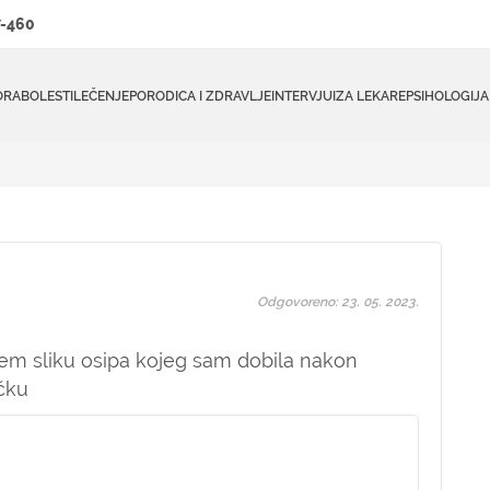
-460
ORA
BOLESTI
LEČENJE
PORODICA I ZDRAVLJE
INTERVJUI
ZA LEKARE
PSIHOLOGIJA
Odgovoreno: 23. 05. 2023.
em sliku osipa kojeg sam dobila nakon
čku