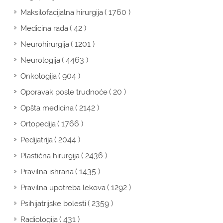
( 1760 )
Maksilofacijalna hirurgija
( 42 )
Medicina rada
( 1201 )
Neurohirurgija
( 4463 )
Neurologija
( 904 )
Onkologija
( 20 )
Oporavak posle trudnoće
( 2142 )
Opšta medicina
( 1766 )
Ortopedija
( 2044 )
Pedijatrija
( 2436 )
Plastična hirurgija
( 1435 )
Pravilna ishrana
( 1292 )
Pravilna upotreba lekova
( 2359 )
Psihijatrijske bolesti
( 431 )
Radiologija