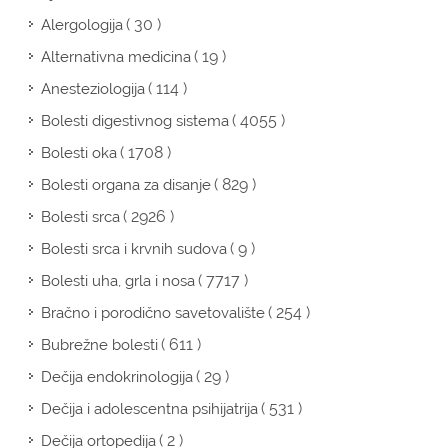
( 30 )
Alergologija
( 19 )
Alternativna medicina
( 114 )
Anesteziologija
( 4055 )
Bolesti digestivnog sistema
( 1708 )
Bolesti oka
( 829 )
Bolesti organa za disanje
( 2926 )
Bolesti srca
( 9 )
Bolesti srca i krvnih sudova
( 7717 )
Bolesti uha, grla i nosa
( 254 )
Bračno i porodično savetovalište
( 611 )
Bubrežne bolesti
( 29 )
Dečija endokrinologija
( 531 )
Dečija i adolescentna psihijatrija
( 2 )
Dečija ortopedija