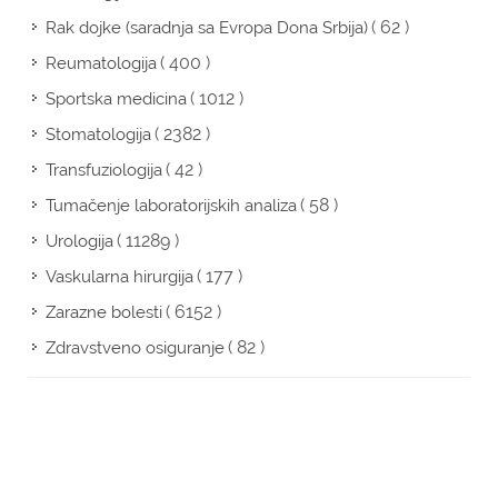
( 62 )
Rak dojke (saradnja sa Evropa Dona Srbija)
( 400 )
Reumatologija
( 1012 )
Sportska medicina
( 2382 )
Stomatologija
( 42 )
Transfuziologija
( 58 )
Tumačenje laboratorijskih analiza
( 11289 )
Urologija
( 177 )
Vaskularna hirurgija
( 6152 )
Zarazne bolesti
( 82 )
Zdravstveno osiguranje