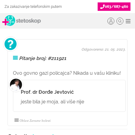
Za zakazivanje telefonskim putem
063/687-460
Odgovoreno: 21. 05. 2023.
Pitanje broj: #211921
Ovo govno gazi policajca? Nikada u vašu kliniku!
Prof. dr Đorđe Jevtović
jeste bila je moja, ali više nije
Oblast Zarazne bolesti