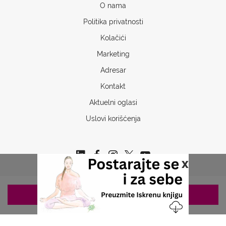
O nama
Politika privatnosti
Kolačići
Marketing
Adresar
Kontakt
Aktuelni oglasi
Uslovi korišćenja
x
ZAKAZIVANJE 063/687-460
Copyrights © 2026 Sva prava www.stetoskop.info