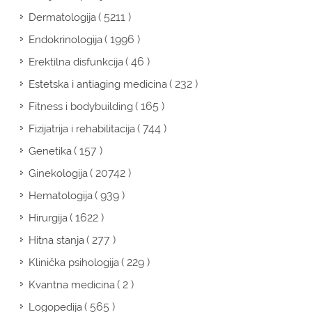
( 5211 )
Dermatologija
( 1996 )
Endokrinologija
( 46 )
Erektilna disfunkcija
( 232 )
Estetska i antiaging medicina
( 165 )
Fitness i bodybuilding
( 744 )
Fizijatrija i rehabilitacija
( 157 )
Genetika
( 20742 )
Ginekologija
( 939 )
Hematologija
( 1622 )
Hirurgija
( 277 )
Hitna stanja
( 229 )
Klinička psihologija
( 2 )
Kvantna medicina
( 565 )
Logopedija