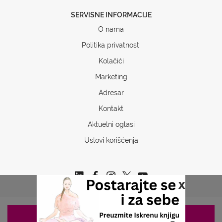
SERVISNE INFORMACIJE
O nama
Politika privatnosti
Kolačići
Marketing
Adresar
Kontakt
Aktuelni oglasi
Uslovi korišćenja
x
ZAKAZIVANJE 063/687-460
Copyrights © 2026 Sva prava www.stetoskop.info