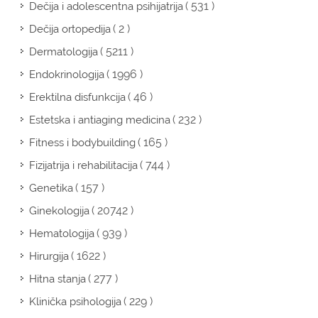
( 531 )
Dečija i adolescentna psihijatrija
( 2 )
Dečija ortopedija
( 5211 )
Dermatologija
( 1996 )
Endokrinologija
( 46 )
Erektilna disfunkcija
( 232 )
Estetska i antiaging medicina
( 165 )
Fitness i bodybuilding
( 744 )
Fizijatrija i rehabilitacija
( 157 )
Genetika
( 20742 )
Ginekologija
( 939 )
Hematologija
( 1622 )
Hirurgija
( 277 )
Hitna stanja
( 229 )
Klinička psihologija