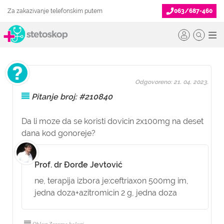
Za zakazivanje telefonskim putem
063/687-460
Odgovoreno: 21. 04. 2023.
Pitanje broj: #210840
Da li moze da se koristi dovicin 2x100mg na deset
dana kod gonoreje?
Prof. dr Đorđe Jevtović
ne, terapija izbora je:ceftriaxon 500mg im,
jedna doza+azitromicin 2 g, jedna doza