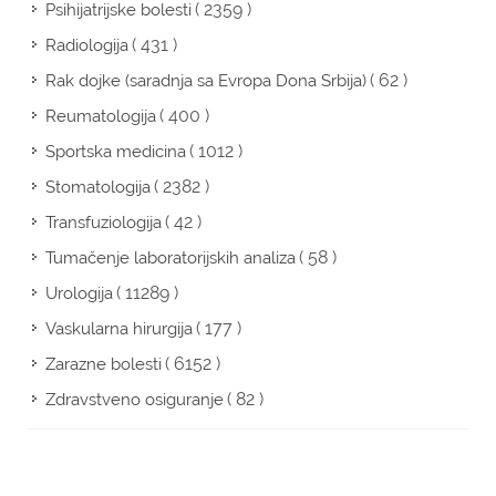
( 2359 )
Psihijatrijske bolesti
( 431 )
Radiologija
( 62 )
Rak dojke (saradnja sa Evropa Dona Srbija)
( 400 )
Reumatologija
( 1012 )
Sportska medicina
( 2382 )
Stomatologija
( 42 )
Transfuziologija
( 58 )
Tumačenje laboratorijskih analiza
( 11289 )
Urologija
( 177 )
Vaskularna hirurgija
( 6152 )
Zarazne bolesti
( 82 )
Zdravstveno osiguranje