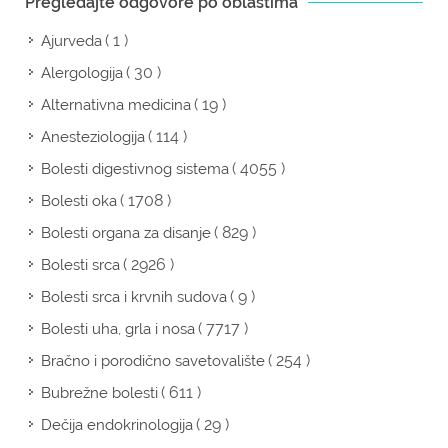
Pregledajte odgovore po oblastima
( 1 )
Ajurveda
( 30 )
Alergologija
( 19 )
Alternativna medicina
( 114 )
Anesteziologija
( 4055 )
Bolesti digestivnog sistema
( 1708 )
Bolesti oka
( 829 )
Bolesti organa za disanje
( 2926 )
Bolesti srca
( 9 )
Bolesti srca i krvnih sudova
( 7717 )
Bolesti uha, grla i nosa
( 254 )
Bračno i porodično savetovalište
( 611 )
Bubrežne bolesti
( 29 )
Dečija endokrinologija