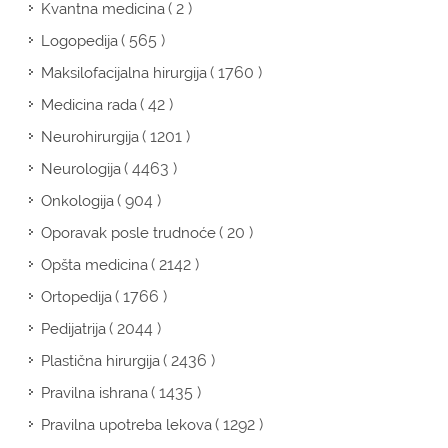
( 2 )
Kvantna medicina
( 565 )
Logopedija
( 1760 )
Maksilofacijalna hirurgija
( 42 )
Medicina rada
( 1201 )
Neurohirurgija
( 4463 )
Neurologija
( 904 )
Onkologija
( 20 )
Oporavak posle trudnoće
( 2142 )
Opšta medicina
( 1766 )
Ortopedija
( 2044 )
Pedijatrija
( 2436 )
Plastična hirurgija
( 1435 )
Pravilna ishrana
( 1292 )
Pravilna upotreba lekova