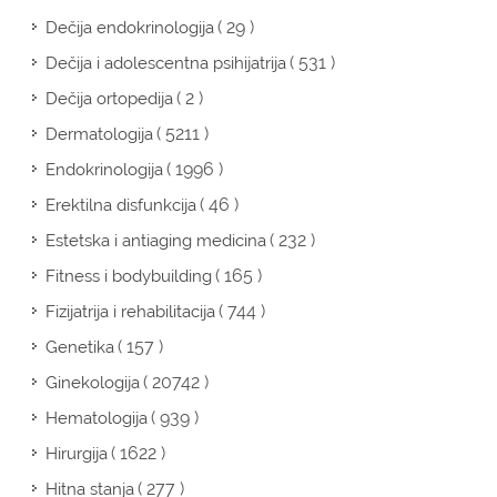
( 29 )
Dečija endokrinologija
( 531 )
Dečija i adolescentna psihijatrija
( 2 )
Dečija ortopedija
( 5211 )
Dermatologija
( 1996 )
Endokrinologija
( 46 )
Erektilna disfunkcija
( 232 )
Estetska i antiaging medicina
( 165 )
Fitness i bodybuilding
( 744 )
Fizijatrija i rehabilitacija
( 157 )
Genetika
( 20742 )
Ginekologija
( 939 )
Hematologija
( 1622 )
Hirurgija
( 277 )
Hitna stanja