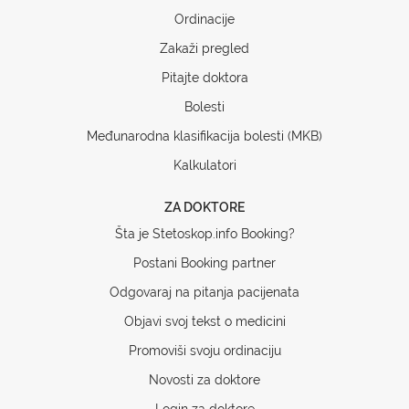
Ordinacije
Zakaži pregled
Pitajte doktora
Bolesti
Međunarodna klasifikacija bolesti (MKB)
Kalkulatori
ZA DOKTORE
Šta je Stetoskop.info Booking?
Postani Booking partner
Odgovaraj na pitanja pacijenata
Objavi svoj tekst o medicini
Promoviši svoju ordinaciju
Novosti za doktore
Login za doktore