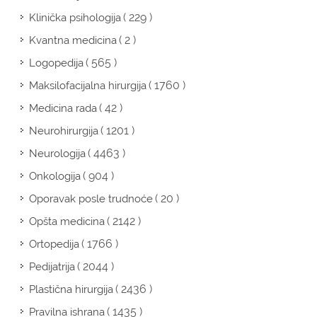
( 229 )
Klinička psihologija
( 2 )
Kvantna medicina
( 565 )
Logopedija
( 1760 )
Maksilofacijalna hirurgija
( 42 )
Medicina rada
( 1201 )
Neurohirurgija
( 4463 )
Neurologija
( 904 )
Onkologija
( 20 )
Oporavak posle trudnoće
( 2142 )
Opšta medicina
( 1766 )
Ortopedija
( 2044 )
Pedijatrija
( 2436 )
Plastična hirurgija
( 1435 )
Pravilna ishrana