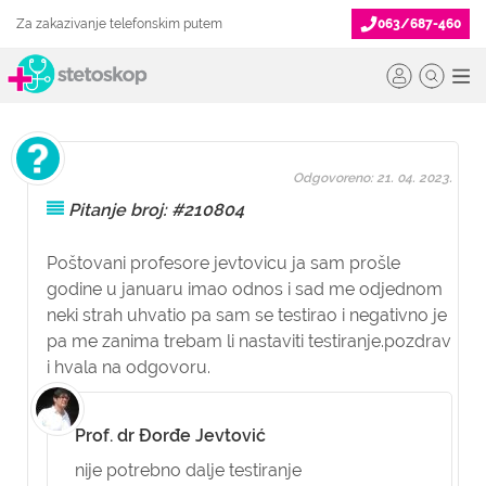
Za zakazivanje telefonskim putem
063/687-460
Odgovoreno: 21. 04. 2023.
Pitanje broj: #210804
Poštovani profesore jevtovicu ja sam prošle
godine u januaru imao odnos i sad me odjednom
neki strah uhvatio pa sam se testirao i negativno je
pa me zanima trebam li nastaviti testiranje.pozdrav
i hvala na odgovoru.
Prof. dr Đorđe Jevtović
nije potrebno dalje testiranje