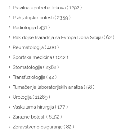
( 1292 )
Pravilna upotreba lekova
( 2359 )
Psihijatrijske bolesti
( 431 )
Radiologija
( 62 )
Rak dojke (saradnja sa Evropa Dona Srbija)
( 400 )
Reumatologija
( 1012 )
Sportska medicina
( 2382 )
Stomatologija
( 42 )
Transfuziologija
( 58 )
Tumačenje laboratorijskih analiza
( 11289 )
Urologija
( 177 )
Vaskularna hirurgija
( 6152 )
Zarazne bolesti
( 82 )
Zdravstveno osiguranje