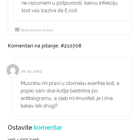
ne razumem u potpunosti, kakvu infekciju
kod vas izaziva da E.coli
Oblast Zarazne bolesti
Komentari na pitanje: #210708
18. 04. 2023.
Mucninu mi pravi u stomaku eserihia koli, a
popio sam dve kutija baktrima po
antibiogramu, a slab mi imunitet. je l ima
kakav lek drugi?
Ostavite
komentar
IME I PREZIME