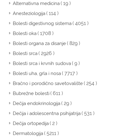
( 19 )
Alternativna medicina
( 114 )
Anesteziologija
( 4051 )
Bolesti digestivnog sistema
( 1708 )
Bolesti oka
( 829 )
Bolesti organa za disanje
( 2926 )
Bolesti srca
( 9 )
Bolesti srca i krvnih sudova
( 7717 )
Bolesti uha, grla i nosa
( 254 )
Bračno i porodično savetovalište
( 611 )
Bubrežne bolesti
( 29 )
Dečija endokrinologija
( 531 )
Dečija i adolescentna psihijatrija
( 2 )
Dečija ortopedija
( 5211 )
Dermatologija