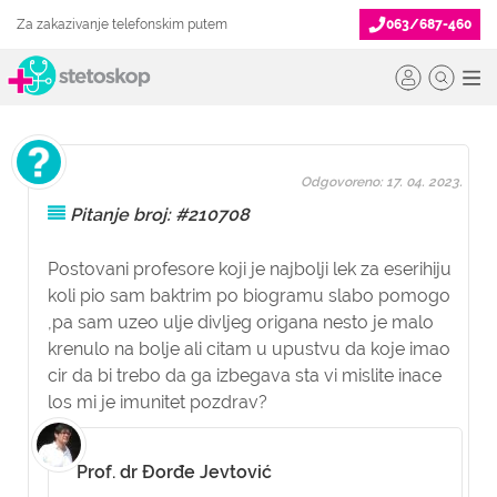
Za zakazivanje telefonskim putem
063/687-460
Odgovoreno: 17. 04. 2023.
Pitanje broj: #210708
Postovani profesore koji je najbolji lek za eserihiju
koli pio sam baktrim po biogramu slabo pomogo
,pa sam uzeo ulje divljeg origana nesto je malo
krenulo na bolje ali citam u upustvu da koje imao
cir da bi trebo da ga izbegava sta vi mislite inace
los mi je imunitet pozdrav?
Prof. dr Đorđe Jevtović