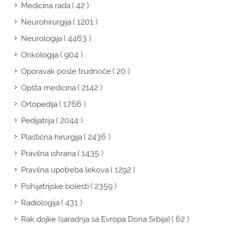
( 42 )
Medicina rada
( 1201 )
Neurohirurgija
( 4463 )
Neurologija
( 904 )
Onkologija
( 20 )
Oporavak posle trudnoće
( 2142 )
Opšta medicina
( 1766 )
Ortopedija
( 2044 )
Pedijatrija
( 2436 )
Plastična hirurgija
( 1435 )
Pravilna ishrana
( 1292 )
Pravilna upotreba lekova
( 2359 )
Psihijatrijske bolesti
( 431 )
Radiologija
( 62 )
Rak dojke (saradnja sa Evropa Dona Srbija)