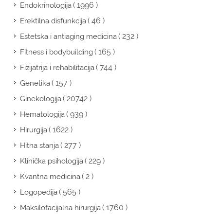
( 1996 )
Endokrinologija
( 46 )
Erektilna disfunkcija
( 232 )
Estetska i antiaging medicina
( 165 )
Fitness i bodybuilding
( 744 )
Fizijatrija i rehabilitacija
( 157 )
Genetika
( 20742 )
Ginekologija
( 939 )
Hematologija
( 1622 )
Hirurgija
( 277 )
Hitna stanja
( 229 )
Klinička psihologija
( 2 )
Kvantna medicina
( 565 )
Logopedija
( 1760 )
Maksilofacijalna hirurgija