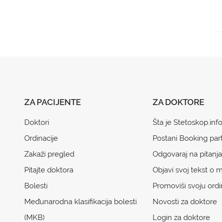
ZA PACIJENTE
ZA DOKTORE
Doktori
Šta je Stetoskop.inf
Ordinacije
Postani Booking par
Zakaži pregled
Odgovaraj na pitanja
Pitajte doktora
Objavi svoj tekst o m
Bolesti
Promoviši svoju ordi
Međunarodna klasifikacija bolesti
Novosti za doktore
(MKB)
Login za doktore