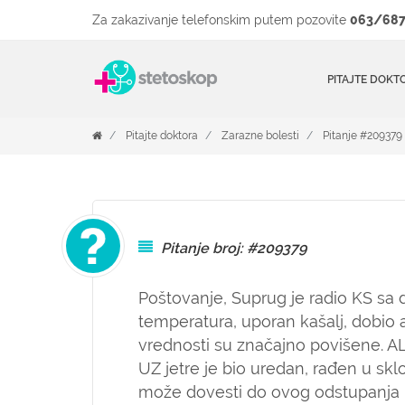
Za zakazivanje telefonskim putem pozovite
063/687
PITAJTE DOKT
Pitajte doktora
Zarazne bolesti
Pitanje #209379
Pitanje broj: #209379
Poštovanje, Suprug je radio KS sa 
temperatura, uporan kašalj, dobio 
vrednosti su značajno povišene. AL
UZ jetre je bio uredan, rađen u 
može dovesti do ovog odstupanja i 