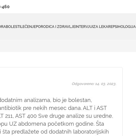
-460
ORA
BOLESTI
LEČENJE
PORODICA I ZDRAVLJE
INTERVJUI
ZA LEKARE
PSIHOLOGIJA
Odgovoreno: 14. 03. 2023.
dodatnim analizama, bio je bolestan,
antibiotik pre nekih mesec dana. ALT i AST
T 211, AST 400 Sve druge analize su uredne.
sklopu UZ abdomena početkom godine. Šta
šta predlažete od dodatnih laboratorijskih