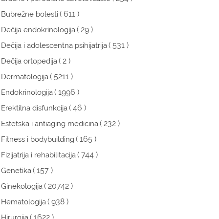
( 611 )
Bubrežne bolesti
( 29 )
Dečija endokrinologija
( 531 )
Dečija i adolescentna psihijatrija
( 2 )
Dečija ortopedija
( 5211 )
Dermatologija
( 1996 )
Endokrinologija
( 46 )
Erektilna disfunkcija
( 232 )
Estetska i antiaging medicina
( 165 )
Fitness i bodybuilding
( 744 )
Fizijatrija i rehabilitacija
( 157 )
Genetika
( 20742 )
Ginekologija
( 938 )
Hematologija
( 1622 )
Hirurgija