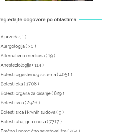
regledajte odgovore po oblastima
( 1 )
Ajurveda
( 30 )
Alergologija
( 19 )
Alternativna medicina
( 114 )
Anesteziologija
( 4051 )
Bolesti digestivnog sistema
( 1708 )
Bolesti oka
( 829 )
Bolesti organa za disanje
( 2926 )
Bolesti srca
( 9 )
Bolesti srca i krvnih sudova
( 7717 )
Bolesti uha, grla i nosa
( 254 )
Bračno i porodično savetovalište