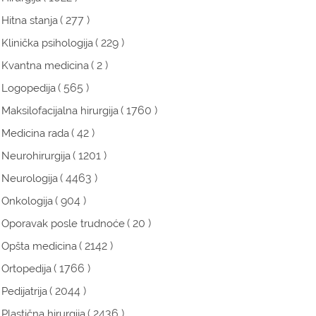
( 277 )
Hitna stanja
( 229 )
Klinička psihologija
( 2 )
Kvantna medicina
( 565 )
Logopedija
( 1760 )
Maksilofacijalna hirurgija
( 42 )
Medicina rada
( 1201 )
Neurohirurgija
( 4463 )
Neurologija
( 904 )
Onkologija
( 20 )
Oporavak posle trudnoće
( 2142 )
Opšta medicina
( 1766 )
Ortopedija
( 2044 )
Pedijatrija
( 2436 )
Plastična hirurgija