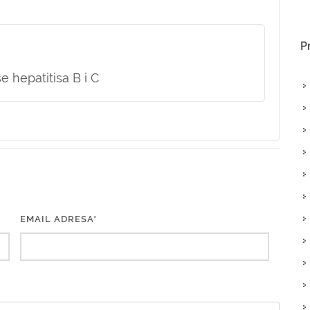
P
e hepatitisa B i C
EMAIL ADRESA*