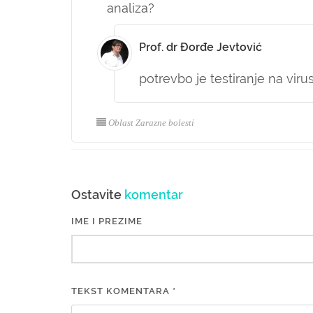
analiza?
Prof. dr Đorđe Jevtović
potrevbo je testiranje na virus
Oblast Zarazne bolesti
Ostavite
komentar
IME I PREZIME
TEKST KOMENTARA *