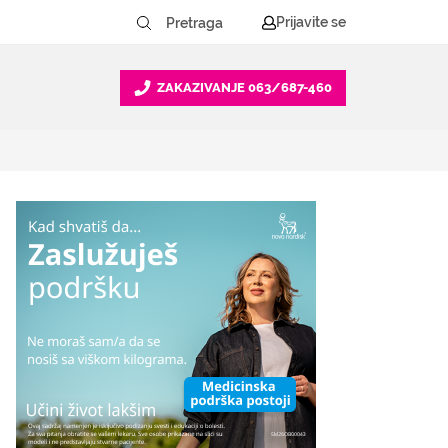
Prijavite se
ZAKAZIVANJE
063/687-460