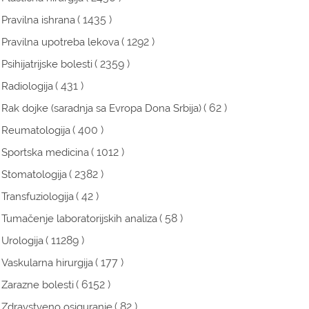
( 1435 )
Pravilna ishrana
( 1292 )
Pravilna upotreba lekova
( 2359 )
Psihijatrijske bolesti
( 431 )
Radiologija
( 62 )
Rak dojke (saradnja sa Evropa Dona Srbija)
( 400 )
Reumatologija
( 1012 )
Sportska medicina
( 2382 )
Stomatologija
( 42 )
Transfuziologija
( 58 )
Tumačenje laboratorijskih analiza
( 11289 )
Urologija
( 177 )
Vaskularna hirurgija
( 6152 )
Zarazne bolesti
( 82 )
Zdravstveno osiguranje