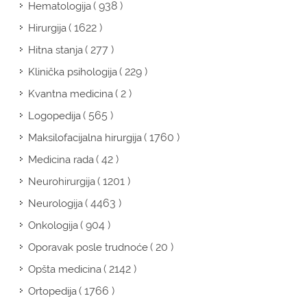
( 938 )
Hematologija
( 1622 )
Hirurgija
( 277 )
Hitna stanja
( 229 )
Klinička psihologija
( 2 )
Kvantna medicina
( 565 )
Logopedija
( 1760 )
Maksilofacijalna hirurgija
( 42 )
Medicina rada
( 1201 )
Neurohirurgija
( 4463 )
Neurologija
( 904 )
Onkologija
( 20 )
Oporavak posle trudnoće
( 2142 )
Opšta medicina
( 1766 )
Ortopedija