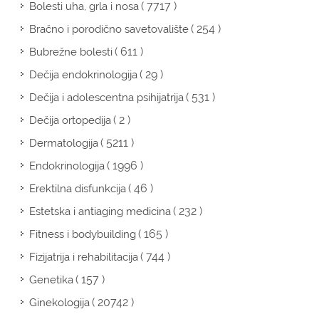
( 7717 )
Bolesti uha, grla i nosa
( 254 )
Bračno i porodično savetovalište
( 611 )
Bubrežne bolesti
( 29 )
Dečija endokrinologija
( 531 )
Dečija i adolescentna psihijatrija
( 2 )
Dečija ortopedija
( 5211 )
Dermatologija
( 1996 )
Endokrinologija
( 46 )
Erektilna disfunkcija
( 232 )
Estetska i antiaging medicina
( 165 )
Fitness i bodybuilding
( 744 )
Fizijatrija i rehabilitacija
( 157 )
Genetika
( 20742 )
Ginekologija