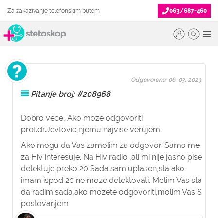
Za zakazivanje telefonskim putem
063/687-460
Odgovoreno: 06. 03. 2023.
Pitanje broj: #208968
Dobro vece, Ako moze odgovoriti
prof.dr.Jevtovic,njemu najvise verujem.
Ako mogu da Vas zamolim za odgovor. Samo me
za Hiv interesuje. Na Hiv radio ,ali mi nije jasno pise
detektuje preko 20 Sada sam uplasen,sta ako
imam ispod 20 ne moze detektovati. Molim Vas sta
da radim sada,ako mozete odgovoriti,molim Vas S
postovanjem