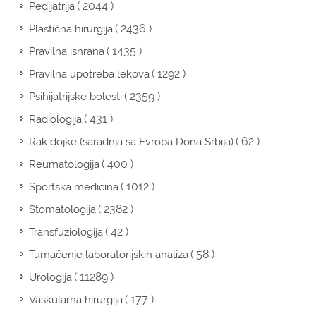
( 2044 )
Pedijatrija
( 2436 )
Plastična hirurgija
( 1435 )
Pravilna ishrana
( 1292 )
Pravilna upotreba lekova
( 2359 )
Psihijatrijske bolesti
( 431 )
Radiologija
( 62 )
Rak dojke (saradnja sa Evropa Dona Srbija)
( 400 )
Reumatologija
( 1012 )
Sportska medicina
( 2382 )
Stomatologija
( 42 )
Transfuziologija
( 58 )
Tumačenje laboratorijskih analiza
( 11289 )
Urologija
( 177 )
Vaskularna hirurgija