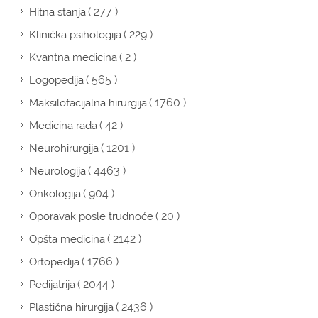
( 277 )
Hitna stanja
( 229 )
Klinička psihologija
( 2 )
Kvantna medicina
( 565 )
Logopedija
( 1760 )
Maksilofacijalna hirurgija
( 42 )
Medicina rada
( 1201 )
Neurohirurgija
( 4463 )
Neurologija
( 904 )
Onkologija
( 20 )
Oporavak posle trudnoće
( 2142 )
Opšta medicina
( 1766 )
Ortopedija
( 2044 )
Pedijatrija
( 2436 )
Plastična hirurgija