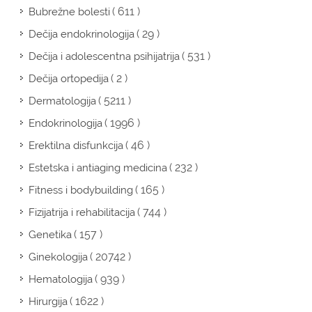
( 611 )
Bubrežne bolesti
( 29 )
Dečija endokrinologija
( 531 )
Dečija i adolescentna psihijatrija
( 2 )
Dečija ortopedija
( 5211 )
Dermatologija
( 1996 )
Endokrinologija
( 46 )
Erektilna disfunkcija
( 232 )
Estetska i antiaging medicina
( 165 )
Fitness i bodybuilding
( 744 )
Fizijatrija i rehabilitacija
( 157 )
Genetika
( 20742 )
Ginekologija
( 939 )
Hematologija
( 1622 )
Hirurgija