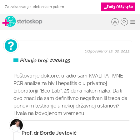
Za zakazivanje telefonskim putem
063/687-460
Odgovoreno: 13. 02. 2023.
Pitanje broj: #208195
Poštovanje doktore, uradio sam KVALITATIVNE
PCR analize za hiv i hepatitis c u privatnoj
laboratoriji "Beo Lab", 25 dana nakon rizika. Da li
ovo znaci da sam definitivno negativan ili treba da
ponovim testiranje u nekoj državnoj ustanovi?
Hvala na izdvojenom vremenu
Prof. dr Đorđe Jevtović