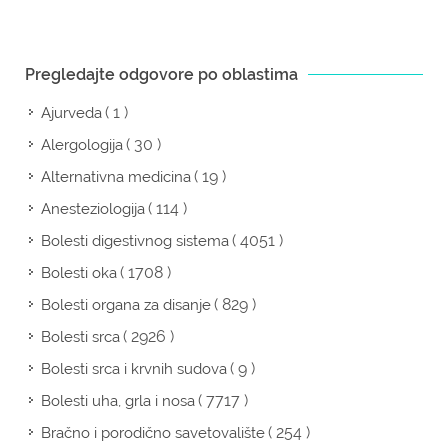
Pregledajte odgovore po oblastima
( 1 )
Ajurveda
( 30 )
Alergologija
( 19 )
Alternativna medicina
( 114 )
Anesteziologija
( 4051 )
Bolesti digestivnog sistema
( 1708 )
Bolesti oka
( 829 )
Bolesti organa za disanje
( 2926 )
Bolesti srca
( 9 )
Bolesti srca i krvnih sudova
( 7717 )
Bolesti uha, grla i nosa
( 254 )
Bračno i porodično savetovalište