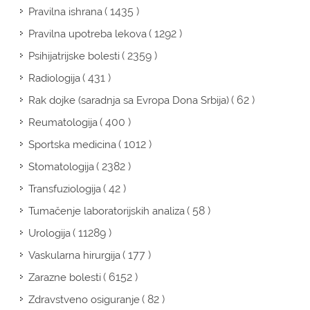
( 1435 )
Pravilna ishrana
( 1292 )
Pravilna upotreba lekova
( 2359 )
Psihijatrijske bolesti
( 431 )
Radiologija
( 62 )
Rak dojke (saradnja sa Evropa Dona Srbija)
( 400 )
Reumatologija
( 1012 )
Sportska medicina
( 2382 )
Stomatologija
( 42 )
Transfuziologija
( 58 )
Tumačenje laboratorijskih analiza
( 11289 )
Urologija
( 177 )
Vaskularna hirurgija
( 6152 )
Zarazne bolesti
( 82 )
Zdravstveno osiguranje