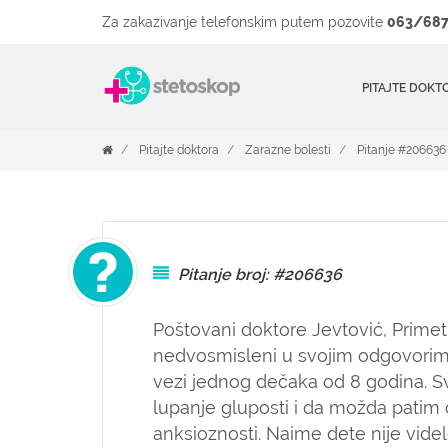
Za zakazivanje telefonskim putem pozovite
063/687
PITAJTE DOKT
Pitajte doktora
Zarazne bolesti
Pitanje #206636
Pitanje broj: #206636
Poštovani doktore Jevtović, Primetil
nedvosmisleni u svojim odgovorima
vezi jednog dečaka od 8 godina. 
lupanje gluposti i da možda patim o
anksioznosti. Naime dete nije vide