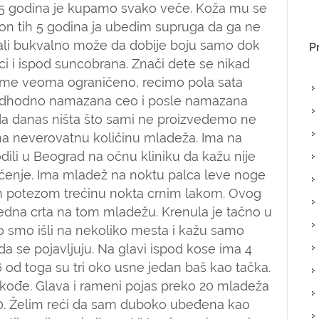
 5 godina je kupamo svako veče. Koža mu se
Nakon tih 5 godina ja ubedim supruga da ga ne
li bukvalno može da dobije boju samo dok
P
ci i ispod suncobrana. Znači dete se nikad
vreme veoma ograničeno, recimo pola sata
redhodno namazana ceo i posle namazana
ada danas ništa što sami ne proizvedemo ne
ima neverovatnu količinu mladeža. Ima na
ili u Beograd na očnu kliniku da kažu nije
raćenje. Ima mladež na noktu palca leve noge
nim potezom trećinu nokta crnim lakom. Ovog
 jedna crta na tom mladežu. Krenula je tačno u
To smo išli na nekoliko mesta i kažu samo
 da se pojavljuju. Na glavi ispod kose ima 4
od toga su tri oko usne jedan baš kao tačka.
akođe. Glava i rameni pojas preko 20 mladeža
 30. Želim reći da sam duboko ubeđena kao