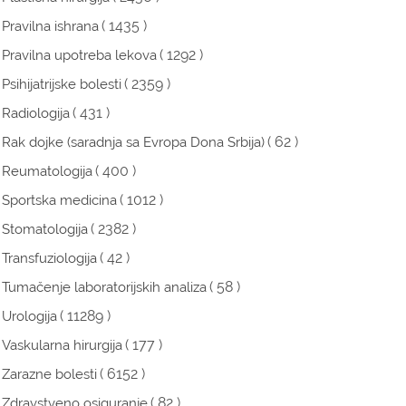
( 1435 )
Pravilna ishrana
( 1292 )
Pravilna upotreba lekova
( 2359 )
Psihijatrijske bolesti
( 431 )
Radiologija
( 62 )
Rak dojke (saradnja sa Evropa Dona Srbija)
( 400 )
Reumatologija
( 1012 )
Sportska medicina
( 2382 )
Stomatologija
( 42 )
Transfuziologija
( 58 )
Tumačenje laboratorijskih analiza
( 11289 )
Urologija
( 177 )
Vaskularna hirurgija
( 6152 )
Zarazne bolesti
( 82 )
Zdravstveno osiguranje