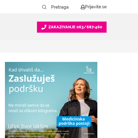
Prijavite se
ZAKAZIVANJE
063/687-460