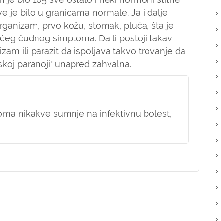
ve je bilo u granicama normale. Ja i dalje
rganizam, prvo kožu, stomak, pluća, šta je
ćeg čudnog simptoma. Da li postoji takav
zam ili parazit da ispoljava takvo trovanje da
ljskoj paranoji" unapred zahvalna.
ma nikakve sumnje na infektivnu bolest,