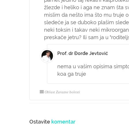
žlezde i heliko i aga ne znam šta s
mislim da nešto ima što mu truje o
sledeće ja se duboko plašim slede
neki toksin i takav neki mikroorgani
preskače jetru? Ili sam ja u "rodite
Prof. dr Đorđe Jevtović
nema u vašim opisima simpto
koa ga truje
Oblast Zarazne bolesti
Ostavite
komentar