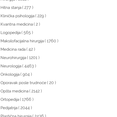
( 277 )
Hitna stanja
( 229 )
Klinička psihologija
( 2 )
Kvantna medicina
( 565 )
Logopedija
( 1760 )
Maksilofacijalna hirurgija
( 42 )
Medicina rada
( 1201 )
Neurohirurgija
( 4463 )
Neurologija
( 904 )
Onkologija
( 20 )
Oporavak posle trudnoće
( 2142 )
Opšta medicina
( 1766 )
Ortopedija
( 2044 )
Pedijatrija
( 2436 )
Plastična hirurgija