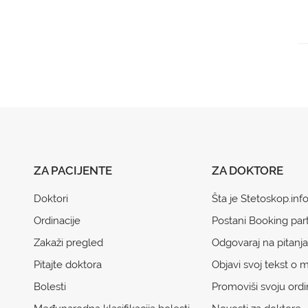
ZA PACIJENTE
ZA DOKTORE
Doktori
Šta je Stetoskop.inf
Ordinacije
Postani Booking par
Zakaži pregled
Odgovaraj na pitanja
Pitajte doktora
Objavi svoj tekst o m
Bolesti
Promoviši svoju ordi