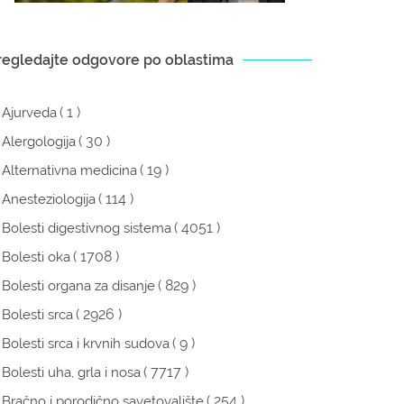
regledajte odgovore po oblastima
( 1 )
Ajurveda
( 30 )
Alergologija
( 19 )
Alternativna medicina
( 114 )
Anesteziologija
( 4051 )
Bolesti digestivnog sistema
( 1708 )
Bolesti oka
( 829 )
Bolesti organa za disanje
( 2926 )
Bolesti srca
( 9 )
Bolesti srca i krvnih sudova
( 7717 )
Bolesti uha, grla i nosa
( 254 )
Bračno i porodično savetovalište