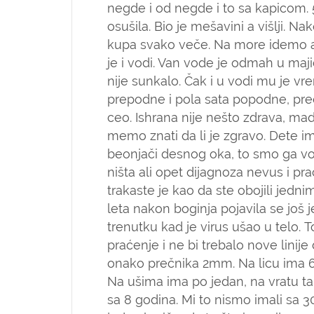
negde i od negde i to sa kapicom.
osušila. Bio je mešavini a višlji. 
kupa svako veče. Na more idemo a
je i vodi. Van vode je odmah u maji
nije sunkalo. Čak i u vodi mu je 
prepodne i pola sata popodne, p
ceo. Ishrana nije nešto zdrava, m
memo znati da li je zgravo. Dete 
beonjači desnog oka, to smo ga vod
ništa ali opet dijagnoza nevus i p
trakaste je kao da ste obojili jed
leta nakon boginja pojavila se još
trenutku kad je virus ušao u telo. 
praćenje i ne bi trebalo nove linije
onako prečnika 2mm. Na licu ima 6 
Na ušima ima po jedan, na vratu t
sa 8 godina. Mi to nismo imali sa