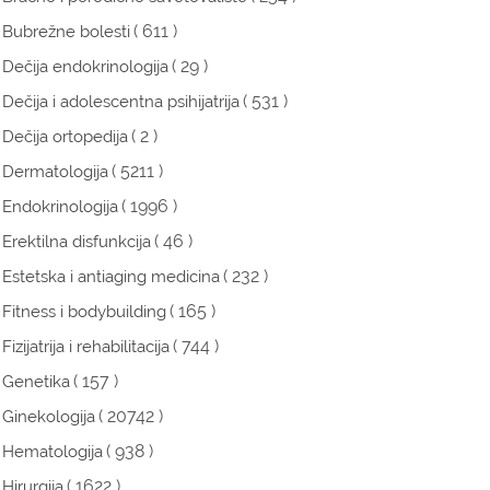
( 611 )
Bubrežne bolesti
( 29 )
Dečija endokrinologija
( 531 )
Dečija i adolescentna psihijatrija
( 2 )
Dečija ortopedija
( 5211 )
Dermatologija
( 1996 )
Endokrinologija
( 46 )
Erektilna disfunkcija
( 232 )
Estetska i antiaging medicina
( 165 )
Fitness i bodybuilding
( 744 )
Fizijatrija i rehabilitacija
( 157 )
Genetika
( 20742 )
Ginekologija
( 938 )
Hematologija
( 1622 )
Hirurgija