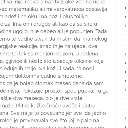
netika, nije reakcija na UV zrake već na neke
 već matematiku ali mi verovatnoća postavlja
ladež i na oku i na nozi i plus toliko
rza. Ima on i drugde ali kao da se šire u
dina ugojio, nije debeo ali je popunjen. Tada
jemo te čudne stvari. Ja mislim da ima nekog
rgijske reakcije, imao ih je na ujede, ove
li smo taj lek sa manjom dozom. Ubeđena
 gljivice ili nešto što izbacuje toksine koje
sleđuje ih dalje. Na kožu i sada na nos i
azujem doktorima čudne simptome,
etos ga je boleo stomak mesec dana da sam
e ništa. Pokazuje prostor ispod pupka. Tu ga
 kašlje dva meseca, pio je dve vrste
pomaže. Plitko kažlje češće uveče i ujutru.
a. Sve mi je to povezano jer sve ide jedno
olog je proveravala sve što joj je palo na
n je bio 185 sve ostalo i neki hormoni štitne