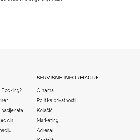
SERVISNE INFORMACIJE
o Booking?
O nama
tner
Politika privatnosti
 pacijenata
Kolačići
edicini
Marketing
naciju
Adresar