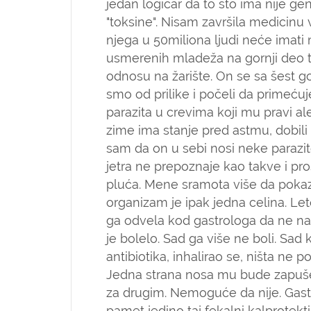
jedan logičar da to što ima nije ge
"toksine". Nisam završila medicinu
njega u 50miliona ljudi neće imati m
usmerenih mladeža na gornji deo to
odnosu na žarište. On se sa šest go
smo od prilike i počeli da primeću
parazita u crevima koji mu pravi ale
zime ima stanje pred astmu, dobi
sam da on u sebi nosi neke parazite,
jetra ne prepoznaje kao takve i pro
pluća. Mene sramota više da pok
organizam je ipak jedna celina. L
ga odvela kod gastrologa da ne nađ
je bolelo. Sad ga više ne boli. Sad
antibiotika, inhalirao se, ništa ne 
Jedna strana nosa mu bude zapušen
za drugim. Nemoguće da nije. Gastr
pamet jedino taj fekalni kalprotekti