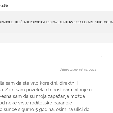
-460
ORA
BOLESTI
LEČENJE
PORODICA I ZDRAVLJE
INTERVJUI
ZA LEKARE
PSIHOLOGIJA
Odgovoreno: 08. 01. 2023.
a sam da ste vrlo korektni, direktni i
. Zato sam poželela da postavim pitanje u
Svesna sam da su moja zapažanja možda
d neke vrste roditeljske paranoje i
lo sunce sigurno 5 godina, osim na ulici do