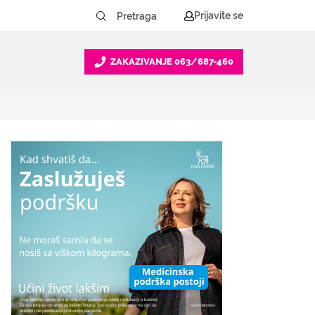
Prijavite se
ZAKAZIVANJE
063/687-460