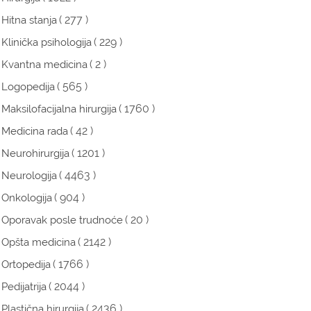
( 277 )
Hitna stanja
( 229 )
Klinička psihologija
( 2 )
Kvantna medicina
( 565 )
Logopedija
( 1760 )
Maksilofacijalna hirurgija
( 42 )
Medicina rada
( 1201 )
Neurohirurgija
( 4463 )
Neurologija
( 904 )
Onkologija
( 20 )
Oporavak posle trudnoće
( 2142 )
Opšta medicina
( 1766 )
Ortopedija
( 2044 )
Pedijatrija
( 2436 )
Plastična hirurgija