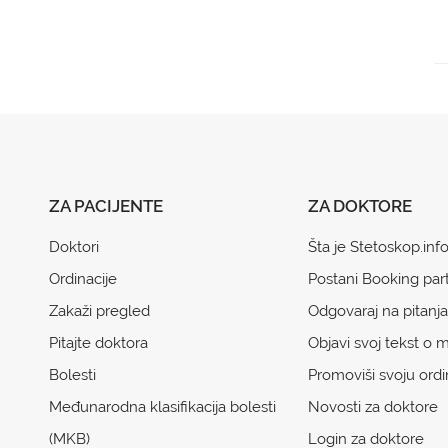
ZA PACIJENTE
ZA DOKTORE
Doktori
Šta je Stetoskop.inf
Ordinacije
Postani Booking par
Zakaži pregled
Odgovaraj na pitanja
Pitajte doktora
Objavi svoj tekst o m
Bolesti
Promoviši svoju ordi
Međunarodna klasifikacija bolesti
Novosti za doktore
(MKB)
Login za doktore