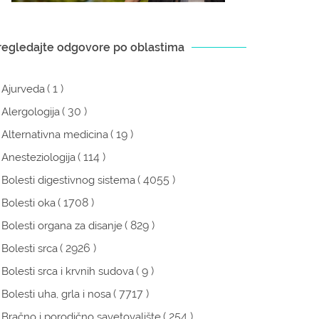
regledajte odgovore po oblastima
( 1 )
Ajurveda
( 30 )
Alergologija
( 19 )
Alternativna medicina
( 114 )
Anesteziologija
( 4055 )
Bolesti digestivnog sistema
( 1708 )
Bolesti oka
( 829 )
Bolesti organa za disanje
( 2926 )
Bolesti srca
( 9 )
Bolesti srca i krvnih sudova
( 7717 )
Bolesti uha, grla i nosa
( 254 )
Bračno i porodično savetovalište