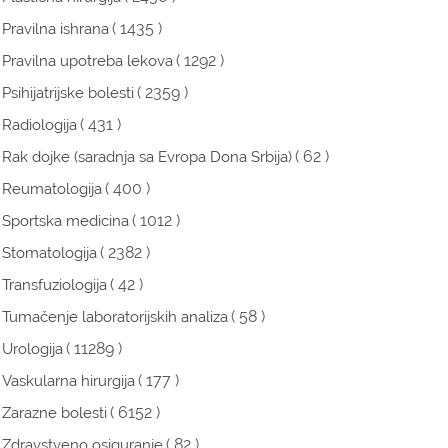
( 1435 )
Pravilna ishrana
( 1292 )
Pravilna upotreba lekova
( 2359 )
Psihijatrijske bolesti
( 431 )
Radiologija
( 62 )
Rak dojke (saradnja sa Evropa Dona Srbija)
( 400 )
Reumatologija
( 1012 )
Sportska medicina
( 2382 )
Stomatologija
( 42 )
Transfuziologija
( 58 )
Tumačenje laboratorijskih analiza
( 11289 )
Urologija
( 177 )
Vaskularna hirurgija
( 6152 )
Zarazne bolesti
( 82 )
Zdravstveno osiguranje