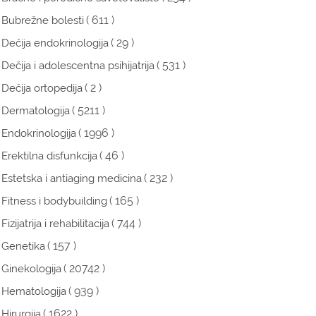
( 611 )
Bubrežne bolesti
( 29 )
Dečija endokrinologija
( 531 )
Dečija i adolescentna psihijatrija
( 2 )
Dečija ortopedija
( 5211 )
Dermatologija
( 1996 )
Endokrinologija
( 46 )
Erektilna disfunkcija
( 232 )
Estetska i antiaging medicina
( 165 )
Fitness i bodybuilding
( 744 )
Fizijatrija i rehabilitacija
( 157 )
Genetika
( 20742 )
Ginekologija
( 939 )
Hematologija
( 1622 )
Hirurgija