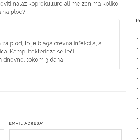
viti nalaz koprokulture ali me zanima koliko
a na plod?
P
 plod, to je blaga crevna infekcija, a
ica. Kampilbakterioza se leči
m dnevno, tokom 3 dana
EMAIL ADRESA*