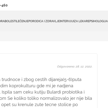
-460
ORA
BOLESTI
LEČENJE
PORODICA I ZDRAVLJE
INTERVJUI
ZA LEKARE
PSIHOLOGIJA
Odgovoreno: 28. 12. 2022.
 trudnoce i zbog cestih dijareja(5-6)puta
adim koprokulturu gde mi je nadjena
Ispila sam ceku kutiju Bulardi probiotika i
om Se koliko toliko normalizovalo jer nije bila
a opet su krenule zute tecne stolice po