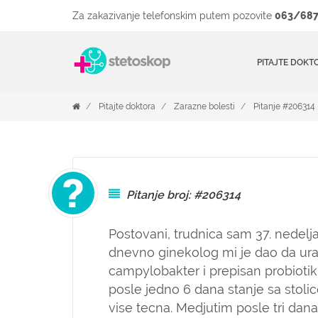
Za zakazivanje telefonskim putem pozovite
063/687
PITAJTE DOKT
Pitajte doktora
Zarazne bolesti
Pitanje #206314
Pitanje broj: #206314
Postovani, trudnica sam 37. nedelja
dnevno ginekolog mi je dao da ur
campylobakter i prepisan probiotik. 
posle jedno 6 dana stanje sa stolic
vise tecna. Medjutim posle tri dan