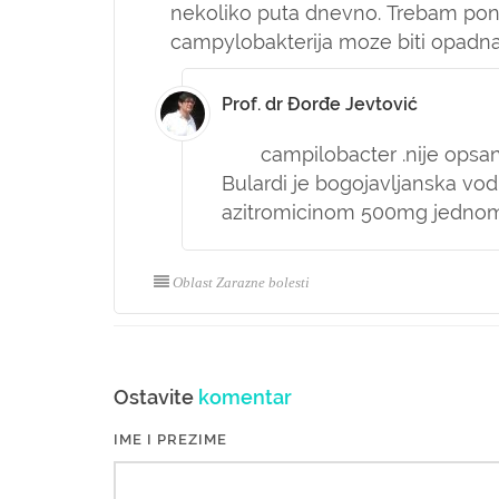
nekoliko puta dnevno. Trebam pono
campylobakterija moze biti opadn
Prof. dr Đorđe Jevtović
campilobacter .nije opsan za
Bulardi je bogojavljanska vod
azitromicinom 500mg jedno
Oblast Zarazne bolesti
Ostavite
komentar
IME I PREZIME