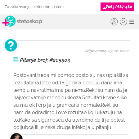
Za zakazivanje telefonskim putem
063/687-460
Odgovoreno: 07. 12. 2022.
Pitanje broj: #205503
Postovani,treba mi pomoć posto su nas uplašili sa
rezultatima.Dete od 18 godina bedelju dana ima
temp u navratima ima pa nema.Rekli su nam da je
najverovatnije mononukleoza.Rezultati krvne slike
su mu ok i crp je u granicana normale.Rekli su
nam da odradimo i ove rezultae koji ukazuju na
to.Kako sa sigurnošću da utvrdimo da li je bolest
poljubca ili je neka druga infekcija u pitanju.