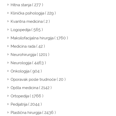
( 277 )
Hitna stanja
( 229 )
Klinička psihologija
( 2 )
Kvantna medicina
( 565 )
Logopedija
( 1760 )
Maksilofacijalna hirurgija
( 42 )
Medicina rada
( 1201 )
Neurohirurgija
( 4463 )
Neurologija
( 904 )
Onkologija
( 20 )
Oporavak posle trudnoće
( 2142 )
Opšta medicina
( 1766 )
Ortopedija
( 2044 )
Pedijatrija
( 2436 )
Plastična hirurgija