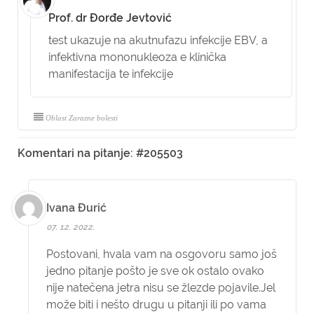
Prof. dr Đorđe Jevtović
test ukazuje na akutnufazu infekcije EBV, a
infektivna mononukleoza e klinička
manifestacija te infekcije
Oblast Zarazne bolesti
Komentari na pitanje: #205503
Ivana Đurić
07. 12. 2022.
Postovani, hvala vam na osgovoru samo još
jedno pitanje pošto je sve ok ostalo ovako
nije natečena jetra nisu se žlezde pojavile.Jel
može biti i nešto drugu u pitanji ili po vama