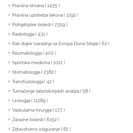
( 1435 )
Pravilna ishrana
( 1292 )
Pravilna upotreba lekova
( 2359 )
Psihijatrijske bolesti
( 431 )
Radiologija
( 62 )
Rak dojke (saradnja sa Evropa Dona Srbija)
( 400 )
Reumatologija
( 1012 )
Sportska medicina
( 2382 )
Stomatologija
( 42 )
Transfuziologija
( 58 )
Tumačenje laboratorijskih analiza
( 11289 )
Urologija
( 177 )
Vaskularna hirurgija
( 6152 )
Zarazne bolesti
( 82 )
Zdravstveno osiguranje