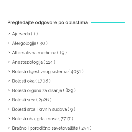
Pregledajte odgovore po oblastima
( 1 )
Ajurveda
( 30 )
Alergologija
( 19 )
Alternativna medicina
( 114 )
Anesteziologija
( 4051 )
Bolesti digestivnog sistema
( 1708 )
Bolesti oka
( 829 )
Bolesti organa za disanje
( 2926 )
Bolesti srca
( 9 )
Bolesti srca i krvnih sudova
( 7717 )
Bolesti uha, grla i nosa
( 254 )
Bračno i porodično savetovalište