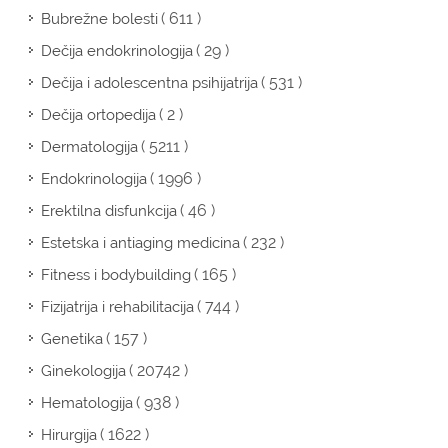
( 611 )
Bubrežne bolesti
( 29 )
Dečija endokrinologija
( 531 )
Dečija i adolescentna psihijatrija
( 2 )
Dečija ortopedija
( 5211 )
Dermatologija
( 1996 )
Endokrinologija
( 46 )
Erektilna disfunkcija
( 232 )
Estetska i antiaging medicina
( 165 )
Fitness i bodybuilding
( 744 )
Fizijatrija i rehabilitacija
( 157 )
Genetika
( 20742 )
Ginekologija
( 938 )
Hematologija
( 1622 )
Hirurgija