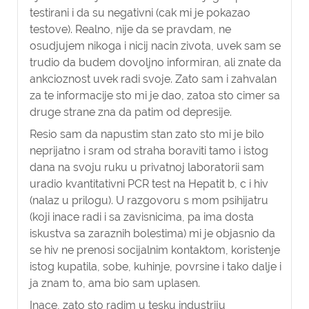
testirani i da su negativni (cak mi je pokazao
testove). Realno, nije da se pravdam, ne
osudjujem nikoga i nicij nacin zivota, uvek sam se
trudio da budem dovoljno informiran, ali znate da
ankcioznost uvek radi svoje. Zato sam i zahvalan
za te informacije sto mi je dao, zatoa sto cimer sa
druge strane zna da patim od depresije.
Resio sam da napustim stan zato sto mi je bilo
neprijatno i sram od straha boraviti tamo i istog
dana na svoju ruku u privatnoj laboratorii sam
uradio kvantitativni PCR test na Hepatit b, c i hiv
(nalaz u prilogu). U razgovoru s mom psihijatru
(koji inace radi i sa zavisnicima, pa ima dosta
iskustva sa zaraznih bolestima) mi je objasnio da
se hiv ne prenosi socijalnim kontaktom, koristenje
istog kupatila, sobe, kuhinje, povrsine i tako dalje i
ja znam to, ama bio sam uplasen.
Inace, zato sto radim u tesku industriju