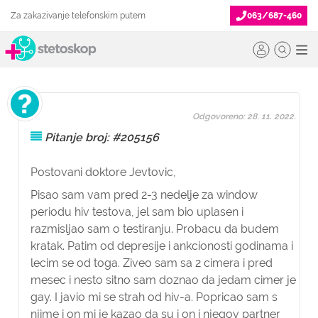
Za zakazivanje telefonskim putem
063/687-460
Odgovoreno: 28. 11. 2022.
Pitanje broj: #205156
Postovani doktore Jevtovic,
Pisao sam vam pred 2-3 nedelje za window
periodu hiv testova, jel sam bio uplasen i
razmisljao sam o testiranju. Probacu da budem
kratak. Patim od depresije i ankcionosti godinama i
lecim se od toga. Ziveo sam sa 2 cimera i pred
mesec i nesto sitno sam doznao da jedam cimer je
gay. I javio mi se strah od hiv-a. Popricao sam s
njime i on mi je kazao da su i on i njegov partner