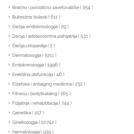
( 254 )
Bračno i porodično savetovalište
( 611 )
Bubrežne bolesti
( 29 )
Dečija endokrinologija
( 531 )
Dečija i adolescentna psihijatrija
( 2 )
Dečija ortopedija
( 5211 )
Dermatologija
( 1996 )
Endokrinologija
( 46 )
Erektilna disfunkcija
( 232 )
Estetska i antiaging medicina
( 165 )
Fitness i bodybuilding
( 744 )
Fizijatrija i rehabilitacija
( 157 )
Genetika
( 20742 )
Ginekologija
( 939 )
Hematologija