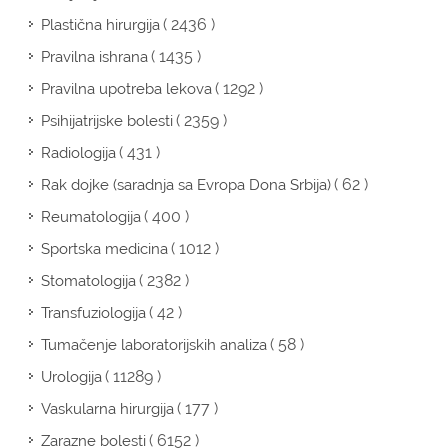
( 2436 )
Plastična hirurgija
( 1435 )
Pravilna ishrana
( 1292 )
Pravilna upotreba lekova
( 2359 )
Psihijatrijske bolesti
( 431 )
Radiologija
( 62 )
Rak dojke (saradnja sa Evropa Dona Srbija)
( 400 )
Reumatologija
( 1012 )
Sportska medicina
( 2382 )
Stomatologija
( 42 )
Transfuziologija
( 58 )
Tumačenje laboratorijskih analiza
( 11289 )
Urologija
( 177 )
Vaskularna hirurgija
( 6152 )
Zarazne bolesti