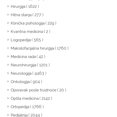
( 1622 )
Hirurgija
( 277 )
Hitna stanja
( 229 )
Klinička psihologija
( 2 )
Kvantna medicina
( 565 )
Logopedija
( 1760 )
Maksilofacijalna hirurgija
( 42 )
Medicina rada
( 1201 )
Neurohirurgija
( 4463 )
Neurologija
( 904 )
Onkologija
( 20 )
Oporavak posle trudnoće
( 2142 )
Opšta medicina
( 1766 )
Ortopedija
( 2044 )
Pedijatrija