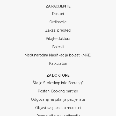
ZA PACIJENTE
Doktori
Ordinacije
Zakaži pregled
Pitajte doktora
Bolesti
Međunarodna klasifikacija bolesti (MKB)
Kalkulatori
ZA DOKTORE
Šta je Stetoskop.info Booking?
Postani Booking partner
Odgovaraj na pitanja pacijenata
Objavi svoj tekst o medicini
Promoviši svoju ordinaciju