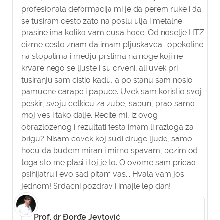
profesionala deformacija mi je da perem ruke i da
se tusiram cesto zato na poslu ulja i metalne
prasine ima koliko vam dusa hoce. Od noselje HTZ
cizme cesto znam da imam pljuskavca i opekotine
na stopalima i medju prstima na noge koji ne
krvare nego se ljuste i su crveni, ali uvek pri
tusiranju sam cistio kadu, a po stanu sam nosio
pamucne carape i papuce. Uvek sam koristio svoj
peskir, svoju cetkicu za zube, sapun, prao samo
moj ves i tako dalje. Recite mi, iz ovog
obrazlozenog i rezultati testa imam li razloga za
brigu? Nisam covek koj sudi druge ljude, samo
hocu da budem miran i mirno spavam, bezim od
toga sto me plasi i toj je to. O ovome sam pricao
psihijatru i evo sad pitam vas... Hvala vam jos
jednom! Srdacni pozdrav i imajle lep dan!
Prof. dr Đorđe Jevtović