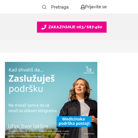
Prijavite se
ZAKAZIVANJE
063/687-460