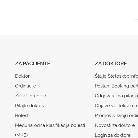
ZA PACIJENTE
ZA DOKTORE
Doktori
Šta je Stetoskop.inf
Ordinacije
Postani Booking par
Zakaži pregled
Odgovaraj na pitanja
Pitajte doktora
Objavi svoj tekst o m
Bolesti
Promoviši svoju ordi
Međunarodna klasifikacija bolesti
Novosti za doktore
(MKB)
Login za doktore