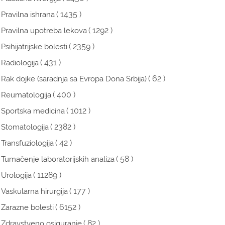
( 1435 )
Pravilna ishrana
( 1292 )
Pravilna upotreba lekova
( 2359 )
Psihijatrijske bolesti
( 431 )
Radiologija
( 62 )
Rak dojke (saradnja sa Evropa Dona Srbija)
( 400 )
Reumatologija
( 1012 )
Sportska medicina
( 2382 )
Stomatologija
( 42 )
Transfuziologija
( 58 )
Tumačenje laboratorijskih analiza
( 11289 )
Urologija
( 177 )
Vaskularna hirurgija
( 6152 )
Zarazne bolesti
( 82 )
Zdravstveno osiguranje