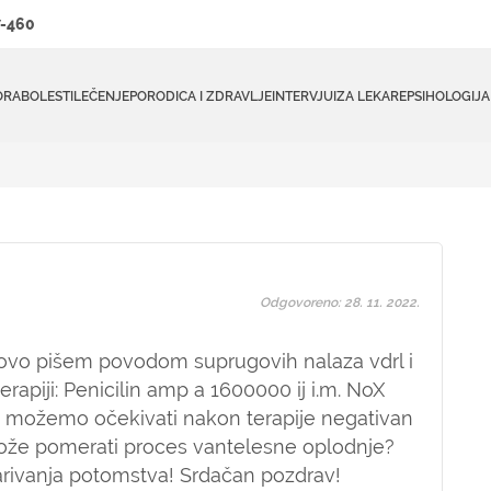
-460
ORA
BOLESTI
LEČENJE
PORODICA I ZDRAVLJE
INTERVJUI
ZA LEKARE
PSIHOLOGIJA
Odgovoreno: 28. 11. 2022.
onovo pišem povodom suprugovih nalaza vdrl i
rapiji: Penicilin amp a 1600000 ij i.m. NoX
i možemo očekivati nakon terapije negativan
ože pomerati proces vantelesne oplodnje?
rivanja potomstva! Srdačan pozdrav!