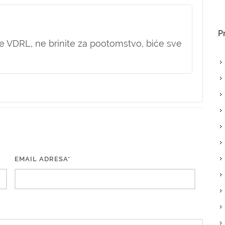
P
će VDRL, ne brinite za pootomstvo, biće sve
EMAIL ADRESA*