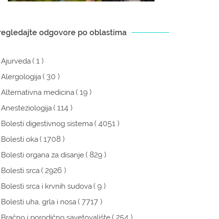
regledajte odgovore po oblastima
( 1 )
Ajurveda
( 30 )
Alergologija
( 19 )
Alternativna medicina
( 114 )
Anesteziologija
( 4051 )
Bolesti digestivnog sistema
( 1708 )
Bolesti oka
( 829 )
Bolesti organa za disanje
( 2926 )
Bolesti srca
( 9 )
Bolesti srca i krvnih sudova
( 7717 )
Bolesti uha, grla i nosa
( 254 )
Bračno i porodično savetovalište