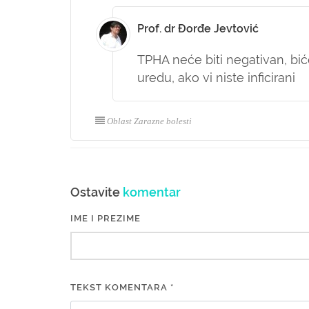
Prof. dr Đorđe Jevtović
TPHA neće biti negativan, bi
uredu, ako vi niste inficirani
Oblast Zarazne bolesti
Ostavite
komentar
IME I PREZIME
TEKST KOMENTARA *