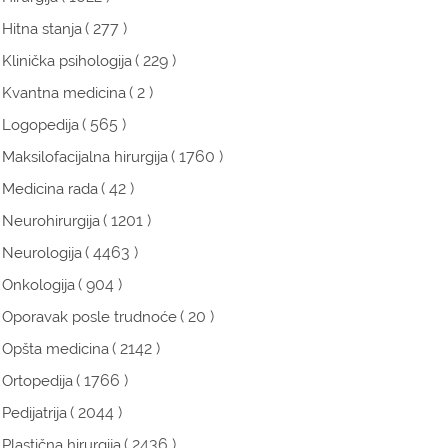
( 277 )
Hitna stanja
( 229 )
Klinička psihologija
( 2 )
Kvantna medicina
( 565 )
Logopedija
( 1760 )
Maksilofacijalna hirurgija
( 42 )
Medicina rada
( 1201 )
Neurohirurgija
( 4463 )
Neurologija
( 904 )
Onkologija
( 20 )
Oporavak posle trudnoće
( 2142 )
Opšta medicina
( 1766 )
Ortopedija
( 2044 )
Pedijatrija
( 2436 )
Plastična hirurgija