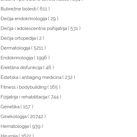
( 611 )
Bubrežne bolesti
( 29 )
Dečija endokrinologija
( 531 )
Dečija i adolescentna psihijatrija
( 2 )
Dečija ortopedija
( 5211 )
Dermatologija
( 1996 )
Endokrinologija
( 46 )
Erektilna disfunkcija
( 232 )
Estetska i antiaging medicina
( 165 )
Fitness i bodybuilding
( 744 )
Fizijatrija i rehabilitacija
( 157 )
Genetika
( 20742 )
Ginekologija
( 939 )
Hematologija
( 1622 )
Hirurgija