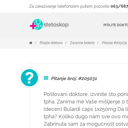
Za zakazivanje telefonskim putem pozovite
063/687
PITAJTE DOKT
Pitajte doktora
Zarazne bolesti
Pitanje #205031
Pitanje broj: #205031
Poštovani doktore, izvinite što p
tpha. Zanima me Vaše mišljenje o te
(decen) Bulardi caps 1x250mg Da l
tpha? Koliko dugo nam sve ovo m
Zabrinuta sam za mogućnost ostva