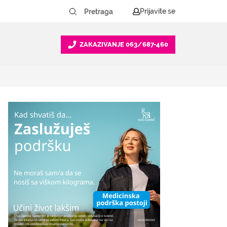
Prijavite se
ZAKAZIVANJE
063/687-460