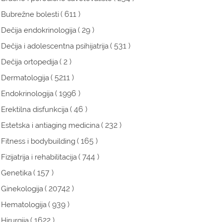
( 611 )
Bubrežne bolesti
( 29 )
Dečija endokrinologija
( 531 )
Dečija i adolescentna psihijatrija
( 2 )
Dečija ortopedija
( 5211 )
Dermatologija
( 1996 )
Endokrinologija
( 46 )
Erektilna disfunkcija
( 232 )
Estetska i antiaging medicina
( 165 )
Fitness i bodybuilding
( 744 )
Fizijatrija i rehabilitacija
( 157 )
Genetika
( 20742 )
Ginekologija
( 939 )
Hematologija
( 1622 )
Hirurgija