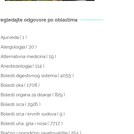
regledajte odgovore po oblastima
( 1 )
Ajurveda
( 30 )
Alergologija
( 19 )
Alternativna medicina
( 114 )
Anesteziologija
( 4055 )
Bolesti digestivnog sistema
( 1708 )
Bolesti oka
( 829 )
Bolesti organa za disanje
( 2926 )
Bolesti srca
( 9 )
Bolesti srca i krvnih sudova
( 7717 )
Bolesti uha, grla i nosa
( 254 )
Bračno i porodično savetovalište