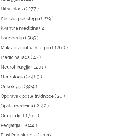
( 277 )
Hitna stanja
( 229 )
Klinička psihologija
( 2 )
Kvantna medicina
( 565 )
Logopedija
( 1760 )
Maksilofacijalna hirurgija
( 42 )
Medicina rada
( 1201 )
Neurohirurgija
( 4463 )
Neurologija
( 904 )
Onkologija
( 20 )
Oporavak posle trudnoće
( 2142 )
Opšta medicina
( 1766 )
Ortopedija
( 2044 )
Pedijatrija
( 2436 )
Plastična hirurgija