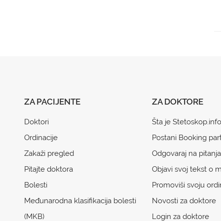
ZA PACIJENTE
ZA DOKTORE
Doktori
Šta je Stetoskop.inf
Ordinacije
Postani Booking par
Zakaži pregled
Odgovaraj na pitanja
Pitajte doktora
Objavi svoj tekst o m
Bolesti
Promoviši svoju ordi
Međunarodna klasifikacija bolesti
Novosti za doktore
(MKB)
Login za doktore