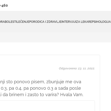
-460
ORA
BOLESTI
LEČENJE
PORODICA I ZDRAVLJE
INTERVJUI
ZA LEKARE
PSIHOLOGIJA
Odgovoreno: 23. 11. 2022.
tnji sto ponovo pisem, zbunjuje me ova
 0.3, pa 0.4, pa ponovo 0.3 a sada posle
li da brinem i zasto to varira? Hvala Vam.