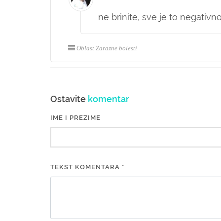
ne brinite, sve je to negativn
Oblast Zarazne bolesti
Ostavite
komentar
IME I PREZIME
TEKST KOMENTARA *