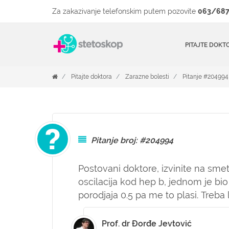
Za zakazivanje telefonskim putem pozovite
063/687
PITAJTE DOKT
Pitajte doktora
Zarazne bolesti
Pitanje #204994
Pitanje broj: #204994
Postovani doktore, izvinite na sme
oscilacija kod hep b, jednom je bio
porodjaja 0.5 pa me to plasi. Treba 
Prof. dr Đorđe Jevtović