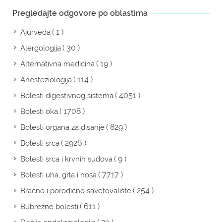
Pregledajte odgovore po oblastima
( 1 )
Ajurveda
( 30 )
Alergologija
( 19 )
Alternativna medicina
( 114 )
Anesteziologija
( 4051 )
Bolesti digestivnog sistema
( 1708 )
Bolesti oka
( 829 )
Bolesti organa za disanje
( 2926 )
Bolesti srca
( 9 )
Bolesti srca i krvnih sudova
( 7717 )
Bolesti uha, grla i nosa
( 254 )
Bračno i porodično savetovalište
( 611 )
Bubrežne bolesti