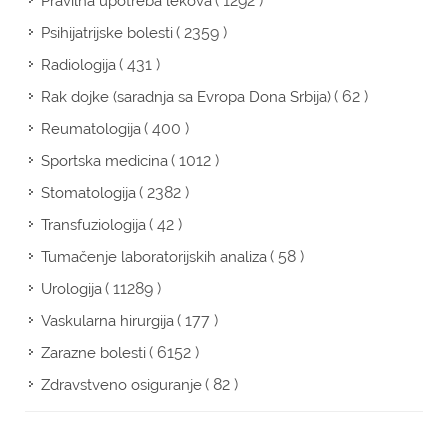
( 1292 )
Pravilna upotreba lekova
( 2359 )
Psihijatrijske bolesti
( 431 )
Radiologija
( 62 )
Rak dojke (saradnja sa Evropa Dona Srbija)
( 400 )
Reumatologija
( 1012 )
Sportska medicina
( 2382 )
Stomatologija
( 42 )
Transfuziologija
( 58 )
Tumačenje laboratorijskih analiza
( 11289 )
Urologija
( 177 )
Vaskularna hirurgija
( 6152 )
Zarazne bolesti
( 82 )
Zdravstveno osiguranje