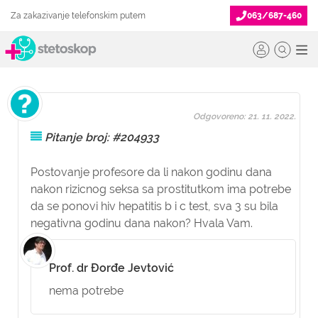
Za zakazivanje telefonskim putem
063/687-460
Odgovoreno: 21. 11. 2022.
Pitanje broj: #204933
Postovanje profesore da li nakon godinu dana
nakon rizicnog seksa sa prostitutkom ima potrebe
da se ponovi hiv hepatitis b i c test, sva 3 su bila
negativna godinu dana nakon? Hvala Vam.
Prof. dr Đorđe Jevtović
nema potrebe