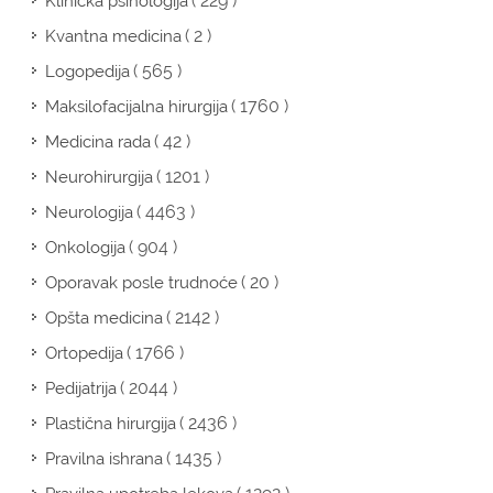
( 229 )
Klinička psihologija
( 2 )
Kvantna medicina
( 565 )
Logopedija
( 1760 )
Maksilofacijalna hirurgija
( 42 )
Medicina rada
( 1201 )
Neurohirurgija
( 4463 )
Neurologija
( 904 )
Onkologija
( 20 )
Oporavak posle trudnoće
( 2142 )
Opšta medicina
( 1766 )
Ortopedija
( 2044 )
Pedijatrija
( 2436 )
Plastična hirurgija
( 1435 )
Pravilna ishrana