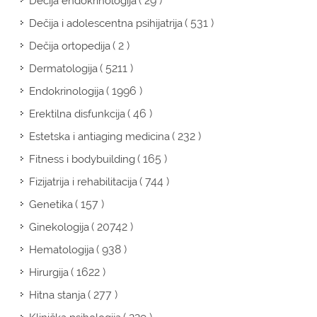
( 29 )
Dečija endokrinologija
( 531 )
Dečija i adolescentna psihijatrija
( 2 )
Dečija ortopedija
( 5211 )
Dermatologija
( 1996 )
Endokrinologija
( 46 )
Erektilna disfunkcija
( 232 )
Estetska i antiaging medicina
( 165 )
Fitness i bodybuilding
( 744 )
Fizijatrija i rehabilitacija
( 157 )
Genetika
( 20742 )
Ginekologija
( 938 )
Hematologija
( 1622 )
Hirurgija
( 277 )
Hitna stanja