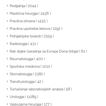
( 2044 )
Pedijatrija
( 2436 )
Plastična hirurgija
( 1435 )
Pravilna ishrana
( 1292 )
Pravilna upotreba lekova
( 2359 )
Psihijatrijske bolesti
( 431 )
Radiologija
( 62 )
Rak dojke (saradnja sa Evropa Dona Srbija)
( 400 )
Reumatologija
( 1012 )
Sportska medicina
( 2382 )
Stomatologija
( 42 )
Transfuziologija
( 58 )
Tumačenje laboratorijskih analiza
( 11289 )
Urologija
( 177 )
Vaskularna hirurgija