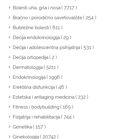
( 7717 )
Bolesti uha, grla i nosa
( 254 )
Bračno i porodično savetovalište
( 611 )
Bubrežne bolesti
( 29 )
Dečija endokrinologija
( 531 )
Dečija i adolescentna psihijatrija
( 2 )
Dečija ortopedija
( 5211 )
Dermatologija
( 1996 )
Endokrinologija
( 46 )
Erektilna disfunkcija
( 232 )
Estetska i antiaging medicina
( 165 )
Fitness i bodybuilding
( 744 )
Fizijatrija i rehabilitacija
( 157 )
Genetika
( 20742 )
Ginekologija