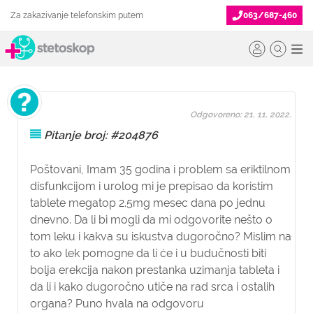
Za zakazivanje telefonskim putem
063/687-460
Odgovoreno: 21. 11. 2022.
Pitanje broj: #204876
Poštovani, Imam 35 godina i problem sa eriktilnom
disfunkcijom i urolog mi je prepisao da koristim
tablete megatop 2.5mg mesec dana po jednu
dnevno. Da li bi mogli da mi odgovorite nešto o
tom leku i kakva su iskustva dugoročno? Mislim na
to ako lek pomogne da li će i u budučnosti biti
bolja erekcija nakon prestanka uzimanja tableta i
da li i kako dugoročno utiče na rad srca i ostalih
organa? Puno hvala na odgovoru