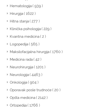
( 939 )
Hematologija
( 1622 )
Hirurgija
( 277 )
Hitna stanja
( 229 )
Klinička psihologija
( 2 )
Kvantna medicina
( 565 )
Logopedija
( 1760 )
Maksilofacijalna hirurgija
( 42 )
Medicina rada
( 1201 )
Neurohirurgija
( 4463 )
Neurologija
( 904 )
Onkologija
( 20 )
Oporavak posle trudnoće
( 2142 )
Opšta medicina
( 1766 )
Ortopedija