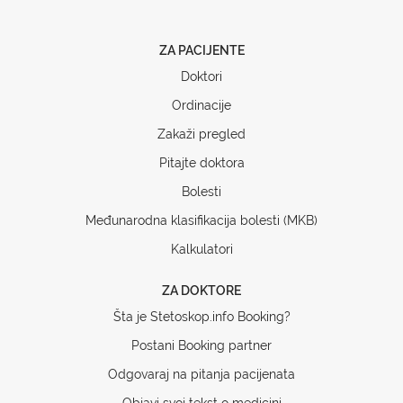
ZA PACIJENTE
Doktori
Ordinacije
Zakaži pregled
Pitajte doktora
Bolesti
Međunarodna klasifikacija bolesti (MKB)
Kalkulatori
ZA DOKTORE
Šta je Stetoskop.info Booking?
Postani Booking partner
Odgovaraj na pitanja pacijenata
Objavi svoj tekst o medicini