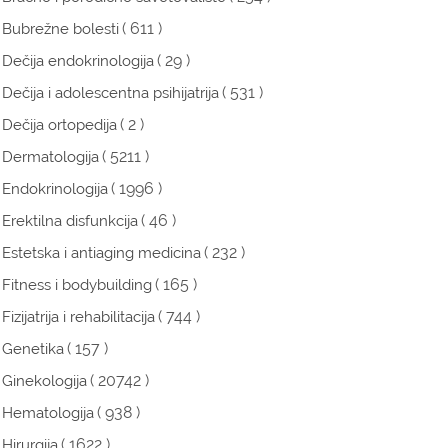
( 611 )
Bubrežne bolesti
( 29 )
Dečija endokrinologija
( 531 )
Dečija i adolescentna psihijatrija
( 2 )
Dečija ortopedija
( 5211 )
Dermatologija
( 1996 )
Endokrinologija
( 46 )
Erektilna disfunkcija
( 232 )
Estetska i antiaging medicina
( 165 )
Fitness i bodybuilding
( 744 )
Fizijatrija i rehabilitacija
( 157 )
Genetika
( 20742 )
Ginekologija
( 938 )
Hematologija
( 1622 )
Hirurgija