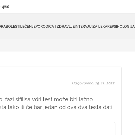
-460
ORA
BOLESTI
LEČENJE
PORODICA I ZDRAVLJE
INTERVJUI
ZA LEKARE
PSIHOLOGIJA
Odgovoreno: 15. 11. 2022.
fazi sifilisa Vdrl test može biti lažno
ista tako ili će bar jedan od ova dva testa dati