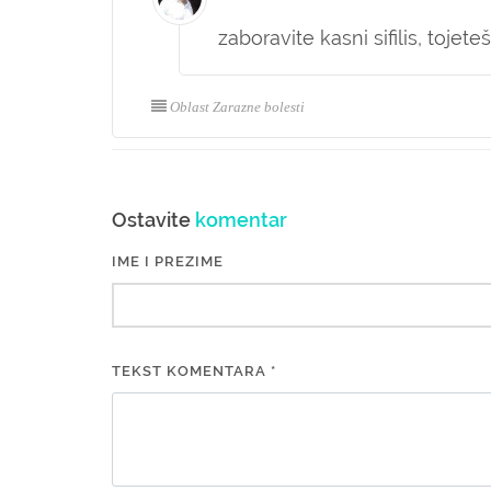
zaboravite kasni sifilis, toje
Oblast Zarazne bolesti
Ostavite
komentar
IME I PREZIME
TEKST KOMENTARA *