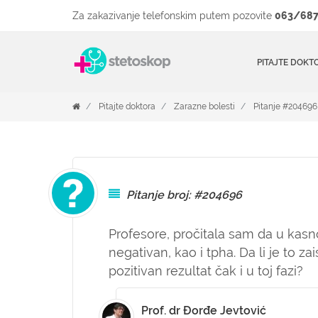
Za zakazivanje telefonskim putem pozovite
063/687
PITAJTE DOKT
Pitajte doktora
Zarazne bolesti
Pitanje #204696
Pitanje broj: #204696
Profesore, pročitala sam da u kasnoj 
negativan, kao i tpha. Da li je to za
pozitivan rezultat čak i u toj fazi?
Prof. dr Đorđe Jevtović