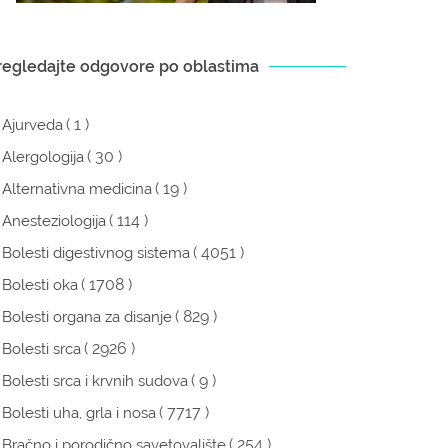
regledajte odgovore po oblastima
( 1 )
Ajurveda
( 30 )
Alergologija
( 19 )
Alternativna medicina
( 114 )
Anesteziologija
( 4051 )
Bolesti digestivnog sistema
( 1708 )
Bolesti oka
( 829 )
Bolesti organa za disanje
( 2926 )
Bolesti srca
( 9 )
Bolesti srca i krvnih sudova
( 7717 )
Bolesti uha, grla i nosa
( 254 )
Bračno i porodično savetovalište