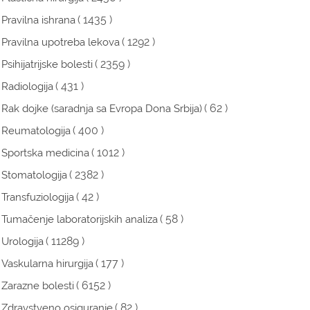
( 1435 )
Pravilna ishrana
( 1292 )
Pravilna upotreba lekova
( 2359 )
Psihijatrijske bolesti
( 431 )
Radiologija
( 62 )
Rak dojke (saradnja sa Evropa Dona Srbija)
( 400 )
Reumatologija
( 1012 )
Sportska medicina
( 2382 )
Stomatologija
( 42 )
Transfuziologija
( 58 )
Tumačenje laboratorijskih analiza
( 11289 )
Urologija
( 177 )
Vaskularna hirurgija
( 6152 )
Zarazne bolesti
( 82 )
Zdravstveno osiguranje