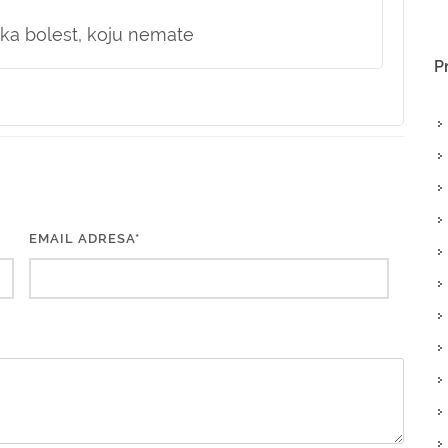
teška bolest, koju nemate
P
EMAIL ADRESA*