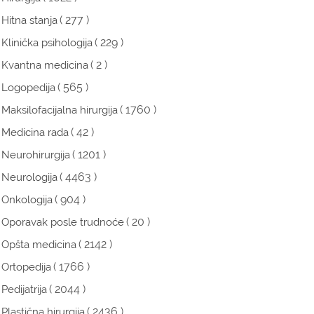
( 277 )
Hitna stanja
( 229 )
Klinička psihologija
( 2 )
Kvantna medicina
( 565 )
Logopedija
( 1760 )
Maksilofacijalna hirurgija
( 42 )
Medicina rada
( 1201 )
Neurohirurgija
( 4463 )
Neurologija
( 904 )
Onkologija
( 20 )
Oporavak posle trudnoće
( 2142 )
Opšta medicina
( 1766 )
Ortopedija
( 2044 )
Pedijatrija
( 2436 )
Plastična hirurgija