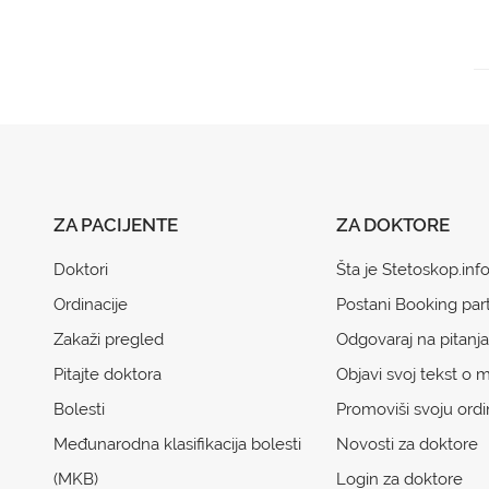
ZA PACIJENTE
ZA DOKTORE
Doktori
Šta je Stetoskop.inf
Ordinacije
Postani Booking par
Zakaži pregled
Odgovaraj na pitanja
Pitajte doktora
Objavi svoj tekst o m
Bolesti
Promoviši svoju ordi
Međunarodna klasifikacija bolesti
Novosti za doktore
(MKB)
Login za doktore