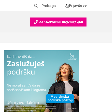
Prijavite se
ZAKAZIVANJE
063/687-460