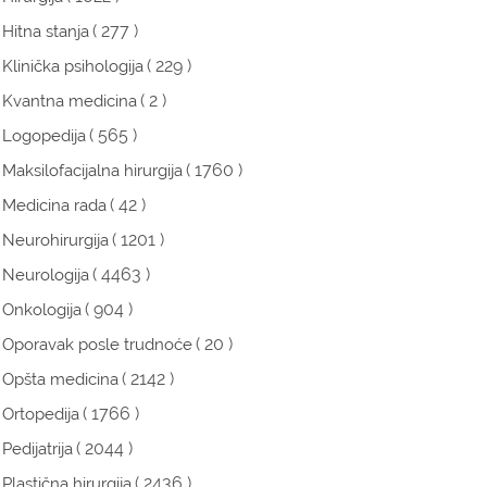
( 277 )
Hitna stanja
( 229 )
Klinička psihologija
( 2 )
Kvantna medicina
( 565 )
Logopedija
( 1760 )
Maksilofacijalna hirurgija
( 42 )
Medicina rada
( 1201 )
Neurohirurgija
( 4463 )
Neurologija
( 904 )
Onkologija
( 20 )
Oporavak posle trudnoće
( 2142 )
Opšta medicina
( 1766 )
Ortopedija
( 2044 )
Pedijatrija
( 2436 )
Plastična hirurgija