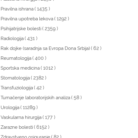
( 1435 )
Pravilna ishrana
( 1292 )
Pravilna upotreba lekova
( 2359 )
Psihijatrijske bolesti
( 431 )
Radiologija
( 62 )
Rak dojke (saradnja sa Evropa Dona Srbija)
( 400 )
Reumatologija
( 1012 )
Sportska medicina
( 2382 )
Stomatologija
( 42 )
Transfuziologija
( 58 )
Tumačenje laboratorijskih analiza
( 11289 )
Urologija
( 177 )
Vaskularna hirurgija
( 6152 )
Zarazne bolesti
( 82 )
Zdravstveno osiguranje