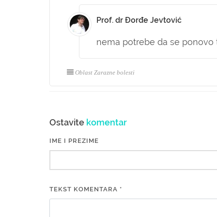
Prof. dr Đorđe Jevtović
nema potrebe da se ponovo t
Oblast Zarazne bolesti
Ostavite
komentar
IME I PREZIME
TEKST KOMENTARA *