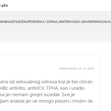
-460
ORA
BOLESTI
LEČENJE
PORODICA I ZDRAVLJE
INTERVJUI
ZA LEKARE
PSIHOLOGIJA
Odgovoreno: 12. 11. 2022.
ana od seksualnog odnosa koji je bio rizican
iHBc antiHbs, antiHCV, TPHA, kao i uradio
ka jer nemam gnojni iscedak. Sve je
ljam analize jer se mnogo plasim i mislim da