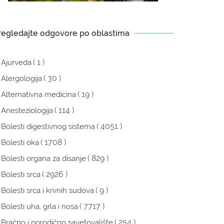
regledajte odgovore po oblastima
( 1 )
Ajurveda
( 30 )
Alergologija
( 19 )
Alternativna medicina
( 114 )
Anesteziologija
( 4051 )
Bolesti digestivnog sistema
( 1708 )
Bolesti oka
( 829 )
Bolesti organa za disanje
( 2926 )
Bolesti srca
( 9 )
Bolesti srca i krvnih sudova
( 7717 )
Bolesti uha, grla i nosa
( 254 )
Bračno i porodično savetovalište