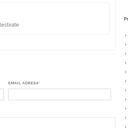
P
estirate
EMAIL ADRESA*