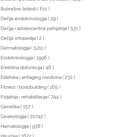
( 611 )
Bubrežne bolesti
( 29 )
Dečija endokrinologija
( 531 )
Dečija i adolescentna psihijatrija
( 2 )
Dečija ortopedija
( 5211 )
Dermatologija
( 1996 )
Endokrinologija
( 46 )
Erektilna disfunkcija
( 232 )
Estetska i antiaging medicina
( 165 )
Fitness i bodybuilding
( 744 )
Fizijatrija i rehabilitacija
( 157 )
Genetika
( 20742 )
Ginekologija
( 938 )
Hematologija
( 1622 )
Hirurgija