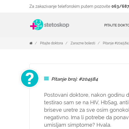
Za zakazivanje telefonskim putem pozovite
063/687
PITAJTE DOKT
Pitajte doktora
Zarazne bolesti
Pitanje #204584
Pitanje broj: #204584
Postovani doktore, nakon godinu d
testirao sam se na HIV, HbSag, ant
briseve uretre za sve osim gonoko
negativno. Ima li potrebe da ponav
umisljam simptome? Hvala.