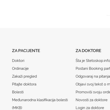
ZA PACIJENTE
ZA DOKTORE
Doktori
Šta je Stetoskop.inf
Ordinacije
Postani Booking par
Zakaži pregled
Odgovaraj na pitanja
Pitajte doktora
Objavi svoj tekst o m
Bolesti
Promoviši svoju ordi
Međunarodna klasifikacija bolesti
Novosti za doktore
(MKB)
Login za doktore