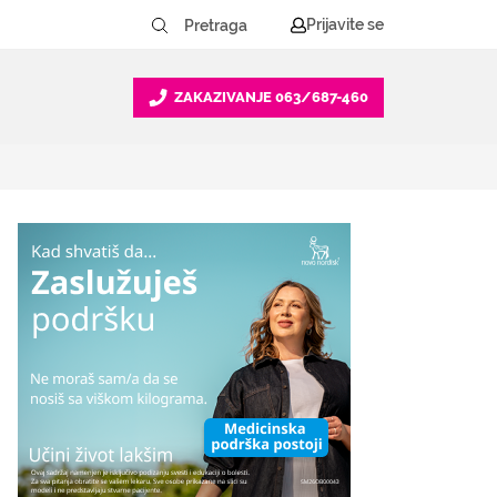
Prijavite se
ZAKAZIVANJE
063/687-460