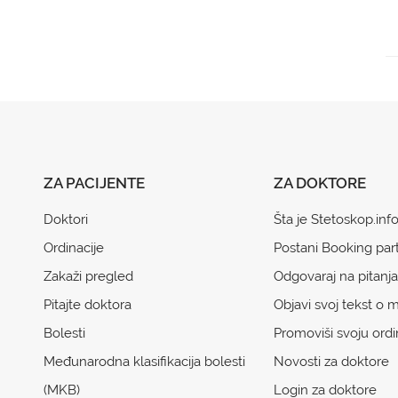
ZA PACIJENTE
ZA DOKTORE
Doktori
Šta je Stetoskop.inf
Ordinacije
Postani Booking par
Zakaži pregled
Odgovaraj na pitanja
Pitajte doktora
Objavi svoj tekst o m
Bolesti
Promoviši svoju ordi
Međunarodna klasifikacija bolesti
Novosti za doktore
(MKB)
Login za doktore