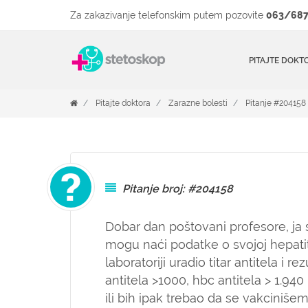
Za zakazivanje telefonskim putem pozovite
063/687
PITAJTE DOKT
Pitajte doktora
Zarazne bolesti
Pitanje #204158
Pitanje broj: #204158
Dobar dan poštovani profesore, ja 
mogu naći podatke o svojoj hepatit
laboratoriji uradio titar antitela i 
antitela >1000, hbc antitela > 1.94
ili bih ipak trebao da se vakcinišem