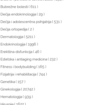
( 611 )
Bubrežne bolesti
( 29 )
Dečija endokrinologija
( 531 )
Dečija i adolescentna psihijatrija
( 2 )
Dečija ortopedija
( 5211 )
Dermatologija
( 1996 )
Endokrinologija
( 46 )
Erektilna disfunkcija
( 232 )
Estetska i antiaging medicina
( 165 )
Fitness i bodybuilding
( 744 )
Fizijatrija i rehabilitacija
( 157 )
Genetika
( 20742 )
Ginekologija
( 939 )
Hematologija
( 1622 )
Hirurgija