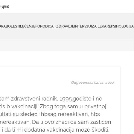
-460
ORA
BOLESTI
LEČENJE
PORODICA I ZDRAVLJE
INTERVJUI
ZA LEKARE
PSIHOLOGIJA
Odgovoreno: 02. 11. 2022.
sam zdravstveni radnik, 1995.godiste i ne
is b vakcinaciji. Zbog toga sam u privatnoj
rezultati su sledeci: hbsag nereaktivan, hbs
0 nereaktivan. Da li ovo znaci da sam zaštićen
 i da li mi dodatna vakcinacija moze škoditi.