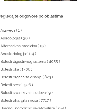
regledajte odgovore po oblastima
( 1 )
Ajurveda
( 30 )
Alergologija
( 19 )
Alternativna medicina
( 114 )
Anesteziologija
( 4055 )
Bolesti digestivnog sistema
( 1708 )
Bolesti oka
( 829 )
Bolesti organa za disanje
( 2926 )
Bolesti srca
( 9 )
Bolesti srca i krvnih sudova
( 7717 )
Bolesti uha, grla i nosa
( 254 )
Bračno i porodično savetovalište