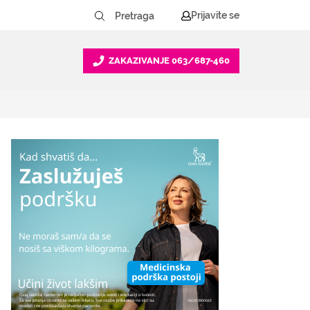
Prijavite se
ZAKAZIVANJE
063/687-460