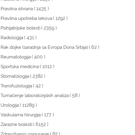
( 1435 )
Pravilna ishrana
( 1292 )
Pravilna upotreba lekova
( 2359 )
Psihijatrijske bolesti
( 431 )
Radiologija
( 62 )
Rak dojke (saradnja sa Evropa Dona Srbija)
( 400 )
Reumatologija
( 1012 )
Sportska medicina
( 2382 )
Stomatologija
( 42 )
Transfuziologija
( 58 )
Tumačenje laboratorijskih analiza
( 11289 )
Urologija
( 177 )
Vaskularna hirurgija
( 6152 )
Zarazne bolesti
( 82 )
Zdravstveno osiguranje