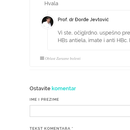
Hvala
Prof. dr Đorđe Jevtović
Vi ste, očiglrdno. uspešno pre
HBs antiela, imate i anti HBc
Oblast Zarazne bolesti
Ostavite
komentar
IME I PREZIME
TEKST KOMENTARA *