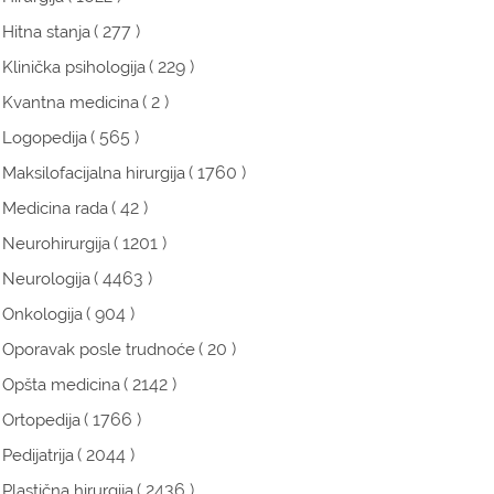
( 277 )
Hitna stanja
( 229 )
Klinička psihologija
( 2 )
Kvantna medicina
( 565 )
Logopedija
( 1760 )
Maksilofacijalna hirurgija
( 42 )
Medicina rada
( 1201 )
Neurohirurgija
( 4463 )
Neurologija
( 904 )
Onkologija
( 20 )
Oporavak posle trudnoće
( 2142 )
Opšta medicina
( 1766 )
Ortopedija
( 2044 )
Pedijatrija
( 2436 )
Plastična hirurgija