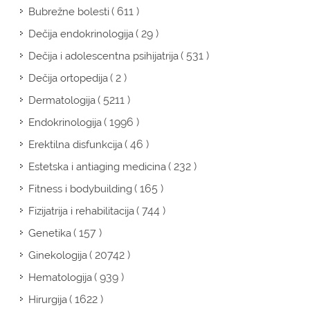
( 611 )
Bubrežne bolesti
( 29 )
Dečija endokrinologija
( 531 )
Dečija i adolescentna psihijatrija
( 2 )
Dečija ortopedija
( 5211 )
Dermatologija
( 1996 )
Endokrinologija
( 46 )
Erektilna disfunkcija
( 232 )
Estetska i antiaging medicina
( 165 )
Fitness i bodybuilding
( 744 )
Fizijatrija i rehabilitacija
( 157 )
Genetika
( 20742 )
Ginekologija
( 939 )
Hematologija
( 1622 )
Hirurgija