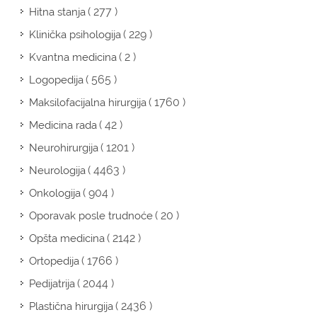
( 277 )
Hitna stanja
( 229 )
Klinička psihologija
( 2 )
Kvantna medicina
( 565 )
Logopedija
( 1760 )
Maksilofacijalna hirurgija
( 42 )
Medicina rada
( 1201 )
Neurohirurgija
( 4463 )
Neurologija
( 904 )
Onkologija
( 20 )
Oporavak posle trudnoće
( 2142 )
Opšta medicina
( 1766 )
Ortopedija
( 2044 )
Pedijatrija
( 2436 )
Plastična hirurgija