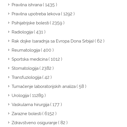
( 1435 )
Pravilna ishrana
( 1292 )
Pravilna upotreba lekova
( 2359 )
Psihijatrijske bolesti
( 431 )
Radiologija
( 62 )
Rak dojke (saradnja sa Evropa Dona Srbija)
( 400 )
Reumatologija
( 1012 )
Sportska medicina
( 2382 )
Stomatologija
( 42 )
Transfuziologija
( 58 )
Tumačenje laboratorijskih analiza
( 11289 )
Urologija
( 177 )
Vaskularna hirurgija
( 6152 )
Zarazne bolesti
( 82 )
Zdravstveno osiguranje