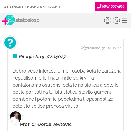
Za zakazivanje telefonskim putem
063/687-460
Odgovoreno: 31. 10. 2022.
Pitanje broj: #204027
Dobro vece interesuje me , osoba koja je zaražena
hepatitisom c je imala mrlje od krvi na
pantalonama.osusene...sela je na stolicu a dete je
posle par sati na tu istu stolicu stavilo gumenu
bombone i potom je počelo.ima li opasnosti za
dete sto se tice prenosa virusa
Prof. dr Đorđe Jevtović