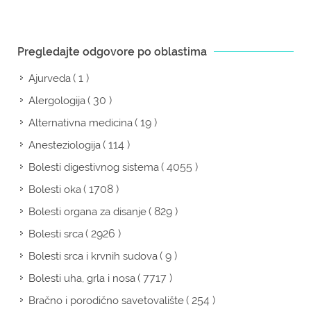
Pregledajte odgovore po oblastima
( 1 )
Ajurveda
( 30 )
Alergologija
( 19 )
Alternativna medicina
( 114 )
Anesteziologija
( 4055 )
Bolesti digestivnog sistema
( 1708 )
Bolesti oka
( 829 )
Bolesti organa za disanje
( 2926 )
Bolesti srca
( 9 )
Bolesti srca i krvnih sudova
( 7717 )
Bolesti uha, grla i nosa
( 254 )
Bračno i porodično savetovalište