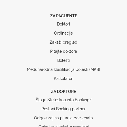
ZA PACIJENTE
Doktori
Ordinacije
Zakaži pregled
Pitajte doktora
Bolesti
Međunarodna klasifikacija bolesti (MKB)
Kalkulatori
ZA DOKTORE
Šta je Stetoskop.info Booking?
Postani Booking partner
Odgovaraj na pitanja pacijenata
Objavi svoj tekst o medicini