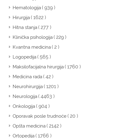
( 939 )
Hematologija
( 1622 )
Hirurgija
( 277 )
Hitna stanja
( 229 )
Klinička psihologija
( 2 )
Kvantna medicina
( 565 )
Logopedija
( 1760 )
Maksilofacijalna hirurgija
( 42 )
Medicina rada
( 1201 )
Neurohirurgija
( 4463 )
Neurologija
( 904 )
Onkologija
( 20 )
Oporavak posle trudnoće
( 2142 )
Opšta medicina
( 1766 )
Ortopedija