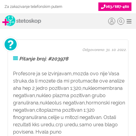
Za zakazivanje telefonskim putem
063/687-460
Odgovoreno: 31. 10. 2022.
Pitanje broj: #203978
Profesore ja se izvinjavam,mozda ovo nije Vasa
struka,da li mozete da mi protumacite ove analize
aha hep 2 jedro pozitivan 1:320,nukleomembrana
negativan,nukleo plazma pozitivan grubo
granulirana,nukleolus negativan,hormonski region
negativan,citoplazma pozitivan 1:320
finogranulirana,celije u mitozi negativan. Ostali
rezultati kks uredu,crp uredu,samo urea blago
povisena. Hvala puno