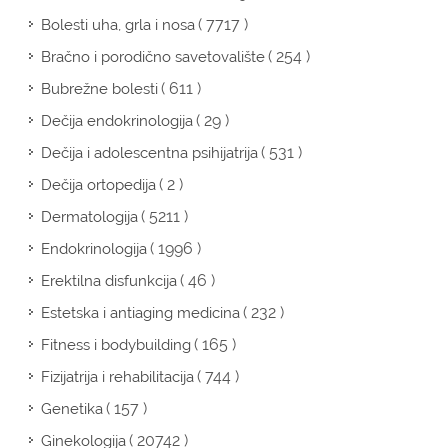
( 7717 )
Bolesti uha, grla i nosa
( 254 )
Bračno i porodično savetovalište
( 611 )
Bubrežne bolesti
( 29 )
Dečija endokrinologija
( 531 )
Dečija i adolescentna psihijatrija
( 2 )
Dečija ortopedija
( 5211 )
Dermatologija
( 1996 )
Endokrinologija
( 46 )
Erektilna disfunkcija
( 232 )
Estetska i antiaging medicina
( 165 )
Fitness i bodybuilding
( 744 )
Fizijatrija i rehabilitacija
( 157 )
Genetika
( 20742 )
Ginekologija