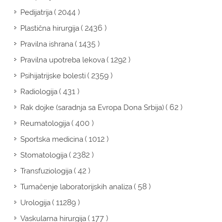
( 2044 )
Pedijatrija
( 2436 )
Plastična hirurgija
( 1435 )
Pravilna ishrana
( 1292 )
Pravilna upotreba lekova
( 2359 )
Psihijatrijske bolesti
( 431 )
Radiologija
( 62 )
Rak dojke (saradnja sa Evropa Dona Srbija)
( 400 )
Reumatologija
( 1012 )
Sportska medicina
( 2382 )
Stomatologija
( 42 )
Transfuziologija
( 58 )
Tumačenje laboratorijskih analiza
( 11289 )
Urologija
( 177 )
Vaskularna hirurgija