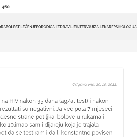
-460
ORA
BOLESTI
LEČENJE
PORODICA I ZDRAVLJE
INTERVJUI
ZA LEKARE
PSIHOLOGIJA
Odgovoreno: 20. 10. 2022.
 na HIV nakon 35 dana (ag/at test) i nakon
i rezultati su negativni. Ja vec pola 7 mjeseci
desne strane potiljka, bolove u rukama i
 10,imao sam i dijareju koja je trajala
pet da se testiram i da li konstantno povisen