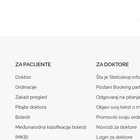
ZA PACIJENTE
ZA DOKTORE
Doktori
Šta je Stetoskop.inf
Ordinacije
Postani Booking par
Zakaži pregled
Odgovaraj na pitanja
Pitajte doktora
Objavi svoj tekst o m
Bolesti
Promoviši svoju ordi
Međunarodna klasifikacija bolesti
Novosti za doktore
(MKB)
Login za doktore