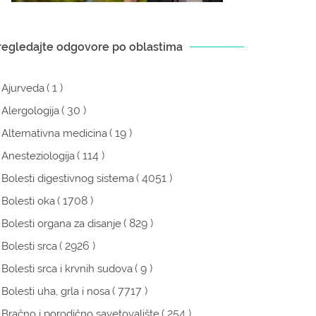
regledajte odgovore po oblastima
( 1 )
Ajurveda
( 30 )
Alergologija
( 19 )
Alternativna medicina
( 114 )
Anesteziologija
( 4051 )
Bolesti digestivnog sistema
( 1708 )
Bolesti oka
( 829 )
Bolesti organa za disanje
( 2926 )
Bolesti srca
( 9 )
Bolesti srca i krvnih sudova
( 7717 )
Bolesti uha, grla i nosa
( 254 )
Bračno i porodično savetovalište