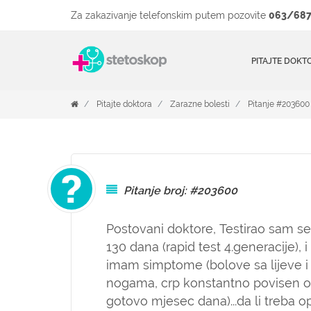
Za zakazivanje telefonskim putem pozovite
063/687
PITAJTE DOKT
Pitajte doktora
Zarazne bolesti
Pitanje #203600
Pitanje broj: #203600
Postovani doktore, Testirao sam se
130 dana (rapid test 4.generacije), 
imam simptome (bolove sa lijeve i 
nogama, crp konstantno povisen oko
gotovo mjesec dana)...da li treba o