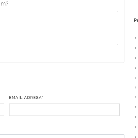
om?
P
EMAIL ADRESA*