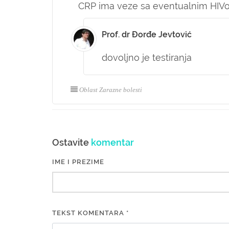
CRP ima veze sa eventualnim HIV
Prof. dr Đorđe Jevtović
dovoljno je testiranja
Oblast Zarazne bolesti
Ostavite
komentar
IME I PREZIME
TEKST KOMENTARA *