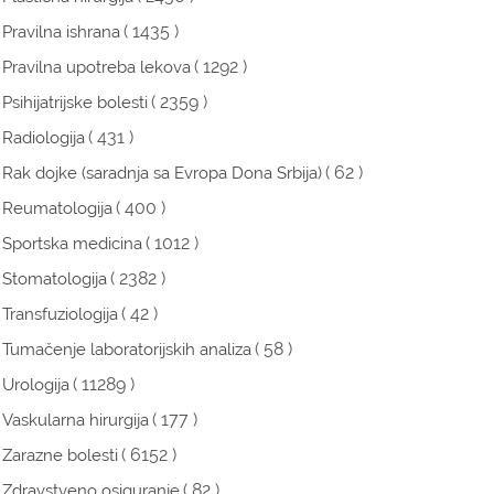
( 1435 )
Pravilna ishrana
( 1292 )
Pravilna upotreba lekova
( 2359 )
Psihijatrijske bolesti
( 431 )
Radiologija
( 62 )
Rak dojke (saradnja sa Evropa Dona Srbija)
( 400 )
Reumatologija
( 1012 )
Sportska medicina
( 2382 )
Stomatologija
( 42 )
Transfuziologija
( 58 )
Tumačenje laboratorijskih analiza
( 11289 )
Urologija
( 177 )
Vaskularna hirurgija
( 6152 )
Zarazne bolesti
( 82 )
Zdravstveno osiguranje