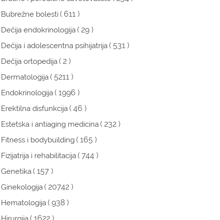
( 611 )
Bubrežne bolesti
( 29 )
Dečija endokrinologija
( 531 )
Dečija i adolescentna psihijatrija
( 2 )
Dečija ortopedija
( 5211 )
Dermatologija
( 1996 )
Endokrinologija
( 46 )
Erektilna disfunkcija
( 232 )
Estetska i antiaging medicina
( 165 )
Fitness i bodybuilding
( 744 )
Fizijatrija i rehabilitacija
( 157 )
Genetika
( 20742 )
Ginekologija
( 938 )
Hematologija
( 1622 )
Hirurgija