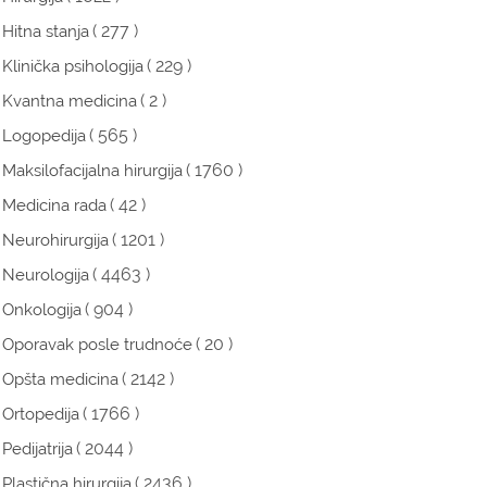
( 277 )
Hitna stanja
( 229 )
Klinička psihologija
( 2 )
Kvantna medicina
( 565 )
Logopedija
( 1760 )
Maksilofacijalna hirurgija
( 42 )
Medicina rada
( 1201 )
Neurohirurgija
( 4463 )
Neurologija
( 904 )
Onkologija
( 20 )
Oporavak posle trudnoće
( 2142 )
Opšta medicina
( 1766 )
Ortopedija
( 2044 )
Pedijatrija
( 2436 )
Plastična hirurgija