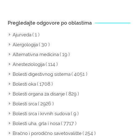
Pregledajte odgovore po oblastima
( 1 )
Ajurveda
( 30 )
Alergologija
( 19 )
Alternativna medicina
( 114 )
Anesteziologija
( 4051 )
Bolesti digestivnog sistema
( 1708 )
Bolesti oka
( 829 )
Bolesti organa za disanje
( 2926 )
Bolesti srca
( 9 )
Bolesti srca i krvnih sudova
( 7717 )
Bolesti uha, grla i nosa
( 254 )
Bračno i porodično savetovalište