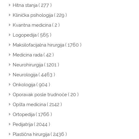
( 277 )
Hitna stanja
( 229 )
Klinička psihologija
( 2 )
Kvantna medicina
( 565 )
Logopedija
( 1760 )
Maksilofacijalna hirurgija
( 42 )
Medicina rada
( 1201 )
Neurohirurgija
( 4463 )
Neurologija
( 904 )
Onkologija
( 20 )
Oporavak posle trudnoće
( 2142 )
Opšta medicina
( 1766 )
Ortopedija
( 2044 )
Pedijatrija
( 2436 )
Plastična hirurgija