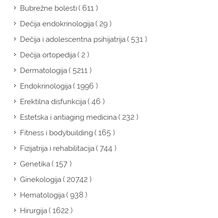
( 611 )
Bubrežne bolesti
( 29 )
Dečija endokrinologija
( 531 )
Dečija i adolescentna psihijatrija
( 2 )
Dečija ortopedija
( 5211 )
Dermatologija
( 1996 )
Endokrinologija
( 46 )
Erektilna disfunkcija
( 232 )
Estetska i antiaging medicina
( 165 )
Fitness i bodybuilding
( 744 )
Fizijatrija i rehabilitacija
( 157 )
Genetika
( 20742 )
Ginekologija
( 938 )
Hematologija
( 1622 )
Hirurgija