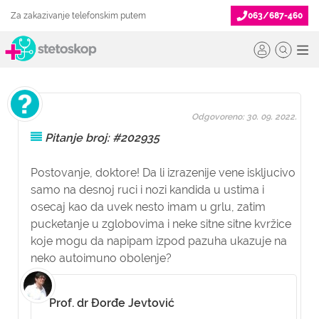
Za zakazivanje telefonskim putem
063/687-460
Odgovoreno: 30. 09. 2022.
Pitanje broj: #202935
Postovanje, doktore! Da li izrazenije vene iskljucivo
samo na desnoj ruci i nozi kandida u ustima i
osecaj kao da uvek nesto imam u grlu, zatim
pucketanje u zglobovima i neke sitne sitne kvržice
koje mogu da napipam izpod pazuha ukazuje na
neko autoimuno obolenje?
Prof. dr Đorđe Jevtović