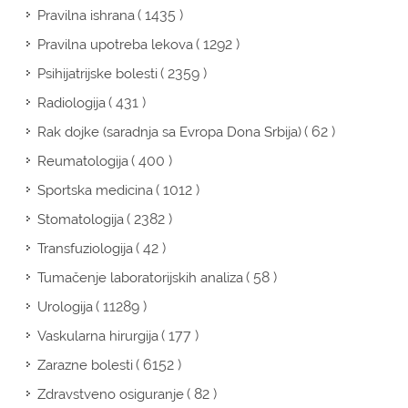
( 1435 )
Pravilna ishrana
( 1292 )
Pravilna upotreba lekova
( 2359 )
Psihijatrijske bolesti
( 431 )
Radiologija
( 62 )
Rak dojke (saradnja sa Evropa Dona Srbija)
( 400 )
Reumatologija
( 1012 )
Sportska medicina
( 2382 )
Stomatologija
( 42 )
Transfuziologija
( 58 )
Tumačenje laboratorijskih analiza
( 11289 )
Urologija
( 177 )
Vaskularna hirurgija
( 6152 )
Zarazne bolesti
( 82 )
Zdravstveno osiguranje