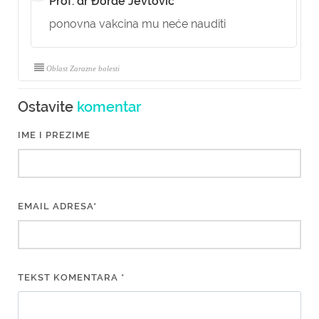
Prof. dr Đorđe Jevtović
ponovna vakcina mu neće nauditi
Oblast Zarazne bolesti
Ostavite
komentar
IME I PREZIME
EMAIL ADRESA*
TEKST KOMENTARA *