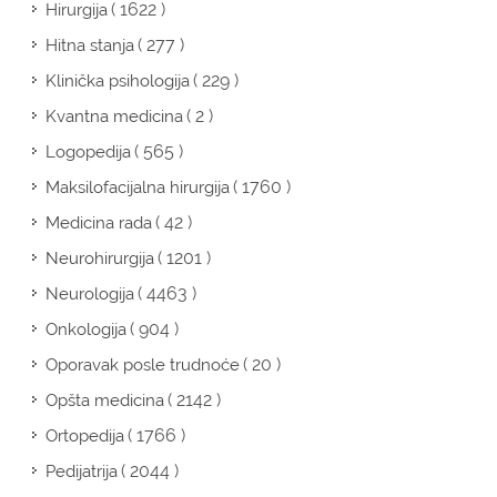
( 1622 )
Hirurgija
( 277 )
Hitna stanja
( 229 )
Klinička psihologija
( 2 )
Kvantna medicina
( 565 )
Logopedija
( 1760 )
Maksilofacijalna hirurgija
( 42 )
Medicina rada
( 1201 )
Neurohirurgija
( 4463 )
Neurologija
( 904 )
Onkologija
( 20 )
Oporavak posle trudnoće
( 2142 )
Opšta medicina
( 1766 )
Ortopedija
( 2044 )
Pedijatrija