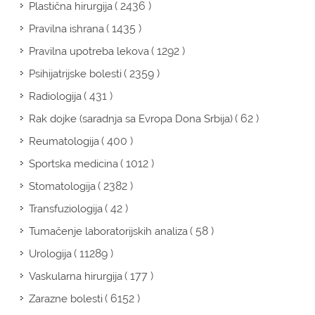
( 2436 )
Plastična hirurgija
( 1435 )
Pravilna ishrana
( 1292 )
Pravilna upotreba lekova
( 2359 )
Psihijatrijske bolesti
( 431 )
Radiologija
( 62 )
Rak dojke (saradnja sa Evropa Dona Srbija)
( 400 )
Reumatologija
( 1012 )
Sportska medicina
( 2382 )
Stomatologija
( 42 )
Transfuziologija
( 58 )
Tumačenje laboratorijskih analiza
( 11289 )
Urologija
( 177 )
Vaskularna hirurgija
( 6152 )
Zarazne bolesti