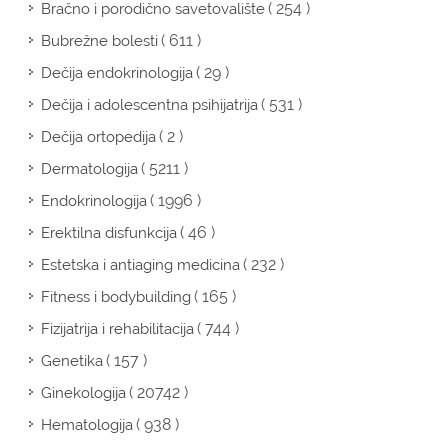
( 254 )
Bračno i porodično savetovalište
( 611 )
Bubrežne bolesti
( 29 )
Dečija endokrinologija
( 531 )
Dečija i adolescentna psihijatrija
( 2 )
Dečija ortopedija
( 5211 )
Dermatologija
( 1996 )
Endokrinologija
( 46 )
Erektilna disfunkcija
( 232 )
Estetska i antiaging medicina
( 165 )
Fitness i bodybuilding
( 744 )
Fizijatrija i rehabilitacija
( 157 )
Genetika
( 20742 )
Ginekologija
( 938 )
Hematologija