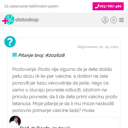
Za zakazivanje telefonskim putem
063/687-460
Odgovoreno: 22. 09. 2022.
Pitanje broj: #202628
Postovanje. Posto nije sigurno da je dete dobilo
petu dozu di-te-per vakcine, a doktori ne zele
ponoviti jer kazu verovatnije da jeste, nego ce
samo u slucaju povrede odluciti, obzirom na
prirodu povrede, da li da dete primi vakcinu protiv
tetanusa. Moje pitanje je da li mu moze naskoditi
ponovno primanje vakcine tada? Hvala