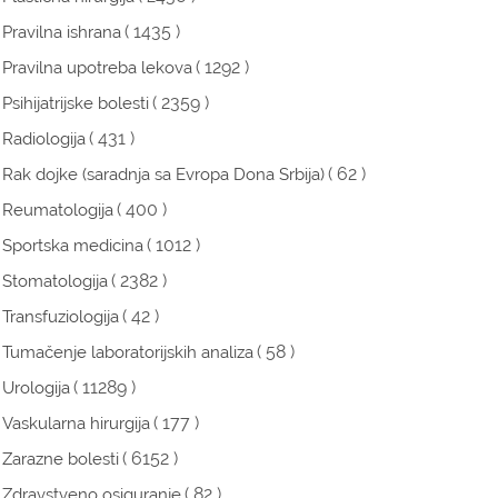
( 1435 )
Pravilna ishrana
( 1292 )
Pravilna upotreba lekova
( 2359 )
Psihijatrijske bolesti
( 431 )
Radiologija
( 62 )
Rak dojke (saradnja sa Evropa Dona Srbija)
( 400 )
Reumatologija
( 1012 )
Sportska medicina
( 2382 )
Stomatologija
( 42 )
Transfuziologija
( 58 )
Tumačenje laboratorijskih analiza
( 11289 )
Urologija
( 177 )
Vaskularna hirurgija
( 6152 )
Zarazne bolesti
( 82 )
Zdravstveno osiguranje