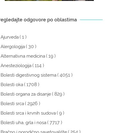
regledajte odgovore po oblastima
( 1 )
Ajurveda
( 30 )
Alergologija
( 19 )
Alternativna medicina
( 114 )
Anesteziologija
( 4051 )
Bolesti digestivnog sistema
( 1708 )
Bolesti oka
( 829 )
Bolesti organa za disanje
( 2926 )
Bolesti srca
( 9 )
Bolesti srca i krvnih sudova
( 7717 )
Bolesti uha, grla i nosa
( 254 )
Bračno i porodično savetovalište