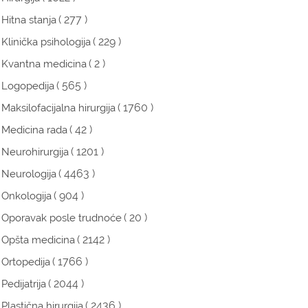
( 277 )
Hitna stanja
( 229 )
Klinička psihologija
( 2 )
Kvantna medicina
( 565 )
Logopedija
( 1760 )
Maksilofacijalna hirurgija
( 42 )
Medicina rada
( 1201 )
Neurohirurgija
( 4463 )
Neurologija
( 904 )
Onkologija
( 20 )
Oporavak posle trudnoće
( 2142 )
Opšta medicina
( 1766 )
Ortopedija
( 2044 )
Pedijatrija
( 2436 )
Plastična hirurgija