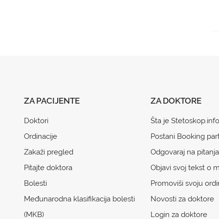
ZA PACIJENTE
ZA DOKTORE
Doktori
Šta je Stetoskop.inf
Ordinacije
Postani Booking par
Zakaži pregled
Odgovaraj na pitanja
Pitajte doktora
Objavi svoj tekst o m
Bolesti
Promoviši svoju ordi
Međunarodna klasifikacija bolesti
Novosti za doktore
(MKB)
Login za doktore