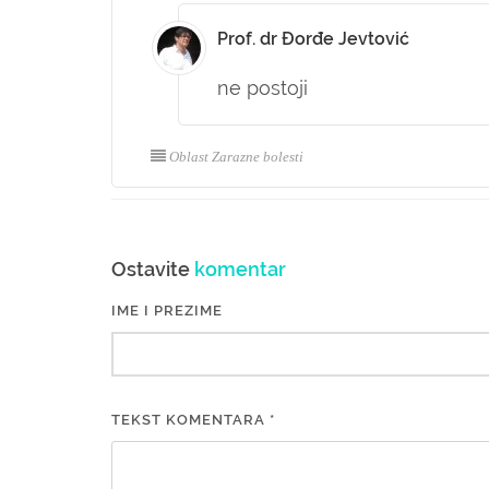
Prof. dr Đorđe Jevtović
ne postoji
Oblast Zarazne bolesti
Ostavite
komentar
IME I PREZIME
TEKST KOMENTARA *