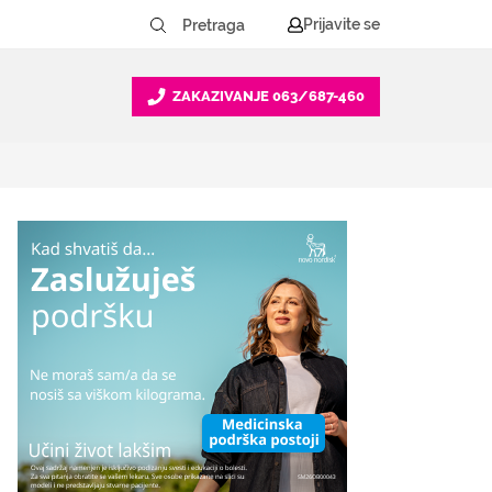
Prijavite se
ZAKAZIVANJE
063/687-460