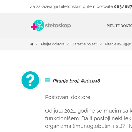
Za zakazivanje telefonskim putem pozovite
063/687
PITAJTE DOKT
Pitajte doktora
Zarazne bolesti
Pitanje #201948
Pitanje broj: #201948
Poštovani doktore,
Od jula 2021. godine se mučim sa
funkcionišem. Da li postoji neki le
organizma (imunoglobulini i sl.)? 