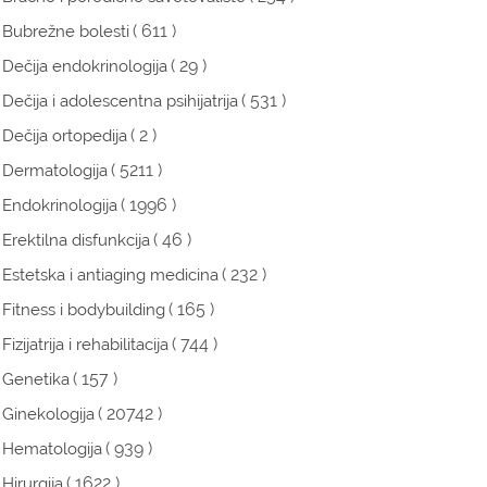
( 611 )
Bubrežne bolesti
( 29 )
Dečija endokrinologija
( 531 )
Dečija i adolescentna psihijatrija
( 2 )
Dečija ortopedija
( 5211 )
Dermatologija
( 1996 )
Endokrinologija
( 46 )
Erektilna disfunkcija
( 232 )
Estetska i antiaging medicina
( 165 )
Fitness i bodybuilding
( 744 )
Fizijatrija i rehabilitacija
( 157 )
Genetika
( 20742 )
Ginekologija
( 939 )
Hematologija
( 1622 )
Hirurgija