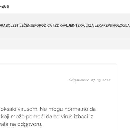
-460
ORA
BOLESTI
LEČENJE
PORODICA I ZDRAVLJE
INTERVJUI
ZA LEKARE
PSIHOLOGIJA
Odgovoreno: 07. 09. 2022.
 koksaki virusom. Ne mogu normalno da
k koji može pomoći da se virus izbaci iz
Hvala na odgovoru.