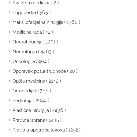
( 2 )
Kvantna medicina
( 565 )
Logopedija
( 1760 )
Maksilofacijalna hirurgija
( 42 )
Medicina rada
( 1201 )
Neurohirurgija
( 4463 )
Neurologija
( 904 )
Onkologija
( 20 )
Oporavak posle trudnoće
( 2142 )
Opšta medicina
( 1766 )
Ortopedija
( 2044 )
Pedijatrija
( 2436 )
Plastična hirurgija
( 1435 )
Pravilna ishrana
( 1292 )
Pravilna upotreba lekova