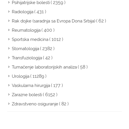
( 2359 )
Psihijatrijske bolesti
( 431 )
Radiologija
( 62 )
Rak dojke (saradnja sa Evropa Dona Srbija)
( 400 )
Reumatologija
( 1012 )
Sportska medicina
( 2382 )
Stomatologija
( 42 )
Transfuziologija
( 58 )
Tumačenje laboratorijskih analiza
( 11289 )
Urologija
( 177 )
Vaskularna hirurgija
( 6152 )
Zarazne bolesti
( 82 )
Zdravstveno osiguranje