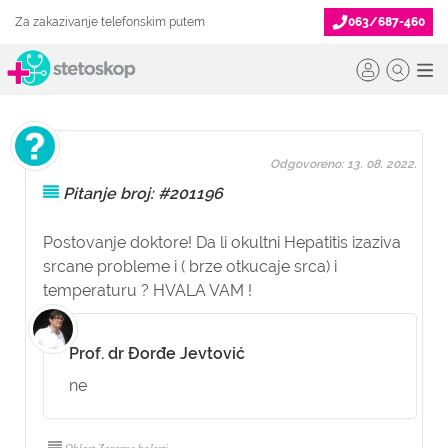
Za zakazivanje telefonskim putem
063/687-460
Odgovoreno: 13. 08. 2022.
Pitanje broj: #201196
Postovanje doktore! Da li okultni Hepatitis izaziva
srcane probleme i ( brze otkucaje srca) i
temperaturu ? HVALA VAM !
Prof. dr Đorđe Jevtović
ne