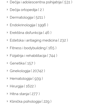
( 531 )
Dečija i adolescentna psihijatrija
( 2 )
Dečija ortopedija
( 5211 )
Dermatologija
( 1996 )
Endokrinologija
( 46 )
Erektilna disfunkcija
( 232 )
Estetska i antiaging medicina
( 165 )
Fitness i bodybuilding
( 744 )
Fizijatrija i rehabilitacija
( 157 )
Genetika
( 20742 )
Ginekologija
( 939 )
Hematologija
( 1622 )
Hirurgija
( 277 )
Hitna stanja
( 229 )
Klinička psihologija