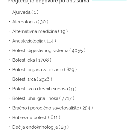
Pregledajte odgovore po oblastima
( 1 )
Ajurveda
( 30 )
Alergologija
( 19 )
Alternativna medicina
( 114 )
Anesteziologija
( 4055 )
Bolesti digestivnog sistema
( 1708 )
Bolesti oka
( 829 )
Bolesti organa za disanje
( 2926 )
Bolesti srca
( 9 )
Bolesti srca i krvnih sudova
( 7717 )
Bolesti uha, grla i nosa
( 254 )
Bračno i porodično savetovalište
( 611 )
Bubrežne bolesti
( 29 )
Dečija endokrinologija