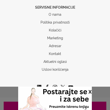
SERVISNE INFORMACIJE
O nama
Politika privatnosti
Kolačići
Marketing
Adresar
Kontakt
Aktuelni oglasi
Uslovi korišćenja
x
ZAKAZIVANJE 063/687-460
Copyrights © 2026 Sva prava www.stetoskop.info