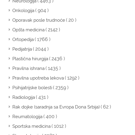
( 4463 )
Neurologija
( 904 )
Onkologija
( 20 )
Oporavak posle trudnoće
( 2142 )
Opšta medicina
( 1766 )
Ortopedija
( 2044 )
Pedijatrija
( 2436 )
Plastična hirurgija
( 1435 )
Pravilna ishrana
( 1292 )
Pravilna upotreba lekova
( 2359 )
Psihijatrijske bolesti
( 431 )
Radiologija
( 62 )
Rak dojke (saradnja sa Evropa Dona Srbija)
( 400 )
Reumatologija
( 1012 )
Sportska medicina