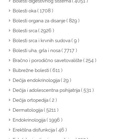
( 4051 )
Bolesti digestivnog sistema
( 1708 )
Bolesti oka
( 829 )
Bolesti organa za disanje
( 2926 )
Bolesti srca
( 9 )
Bolesti srca i krvnih sudova
( 7717 )
Bolesti uha, grla i nosa
( 254 )
Bračno i porodično savetovalište
( 611 )
Bubrežne bolesti
( 29 )
Dečija endokrinologija
( 531 )
Dečija i adolescentna psihijatrija
( 2 )
Dečija ortopedija
( 5211 )
Dermatologija
( 1996 )
Endokrinologija
( 46 )
Erektilna disfunkcija