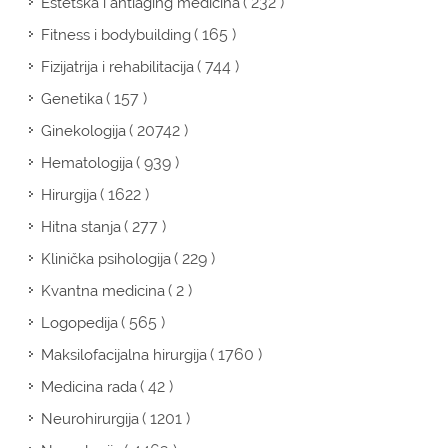
( 232 )
Estetska i antiaging medicina
( 165 )
Fitness i bodybuilding
( 744 )
Fizijatrija i rehabilitacija
( 157 )
Genetika
( 20742 )
Ginekologija
( 939 )
Hematologija
( 1622 )
Hirurgija
( 277 )
Hitna stanja
( 229 )
Klinička psihologija
( 2 )
Kvantna medicina
( 565 )
Logopedija
( 1760 )
Maksilofacijalna hirurgija
( 42 )
Medicina rada
( 1201 )
Neurohirurgija