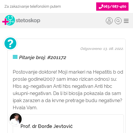
Za zakazivanje telefonskim putem
063/687-460
Odgovoreno: 13. 08. 2022.
Pitanje broj: #201172
Postovanje doktore! Moji markeri na Hepatitis b od
prosle godine(2007 sam imao rizican odnos) su:
Hbs ag-negativan Anti hbs negativan Anti hbc
ukupni-negativan. Da li bi biosija pokazala da sam
ipak zarazen a da krvne pretrage budu negativne?
Hvala Vam.
Prof. dr Đorđe Jevtović