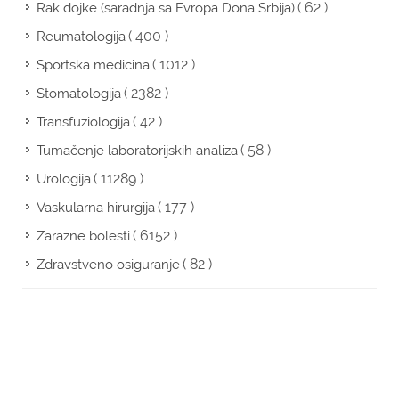
( 62 )
Rak dojke (saradnja sa Evropa Dona Srbija)
( 400 )
Reumatologija
( 1012 )
Sportska medicina
( 2382 )
Stomatologija
( 42 )
Transfuziologija
( 58 )
Tumačenje laboratorijskih analiza
( 11289 )
Urologija
( 177 )
Vaskularna hirurgija
( 6152 )
Zarazne bolesti
( 82 )
Zdravstveno osiguranje