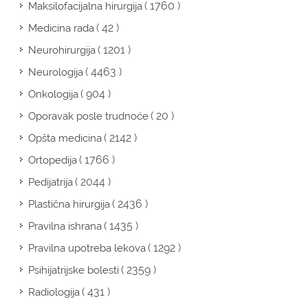
( 1760 )
Maksilofacijalna hirurgija
( 42 )
Medicina rada
( 1201 )
Neurohirurgija
( 4463 )
Neurologija
( 904 )
Onkologija
( 20 )
Oporavak posle trudnoće
( 2142 )
Opšta medicina
( 1766 )
Ortopedija
( 2044 )
Pedijatrija
( 2436 )
Plastična hirurgija
( 1435 )
Pravilna ishrana
( 1292 )
Pravilna upotreba lekova
( 2359 )
Psihijatrijske bolesti
( 431 )
Radiologija