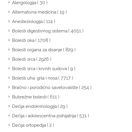
( 30 )
Alergologija
( 19 )
Alternativna medicina
( 114 )
Anesteziologija
( 4051 )
Bolesti digestivnog sistema
( 1708 )
Bolesti oka
( 829 )
Bolesti organa za disanje
( 2926 )
Bolesti srca
( 9 )
Bolesti srca i krvnih sudova
( 7717 )
Bolesti uha, grla i nosa
( 254 )
Bračno i porodično savetovalište
( 611 )
Bubrežne bolesti
( 29 )
Dečija endokrinologija
( 531 )
Dečija i adolescentna psihijatrija
( 2 )
Dečija ortopedija