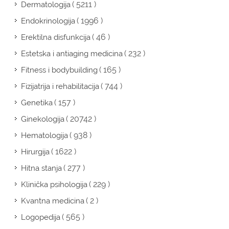
( 5211 )
Dermatologija
( 1996 )
Endokrinologija
( 46 )
Erektilna disfunkcija
( 232 )
Estetska i antiaging medicina
( 165 )
Fitness i bodybuilding
( 744 )
Fizijatrija i rehabilitacija
( 157 )
Genetika
( 20742 )
Ginekologija
( 938 )
Hematologija
( 1622 )
Hirurgija
( 277 )
Hitna stanja
( 229 )
Klinička psihologija
( 2 )
Kvantna medicina
( 565 )
Logopedija