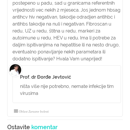
postepeno u padu, sad u granicama referentnih
vrijednosti vec nekih 2 mjeseca. Jos jednom hbsag
antihcv hiv negativan, takodje odradjen antihbc i
antihbs takodje na nuli i negativan. Fibroscan u
redu, UZ u redu, štitna u redu, markeri za
autoimune u redu, HEV u redu. Ima li potrebe za
daljim ispitivanjima na hepatitise ili na nesto drugo,
eventualno ponavljanje nekih parametara ili
dodatno ispitivanje? Hvala Vam unaprijed!
Prof. dr Đorđe Jevtović
ništa više nije potrebno, nemate infekcije tim
virusima
Oblast Zarazne bolesti
Ostavite
komentar