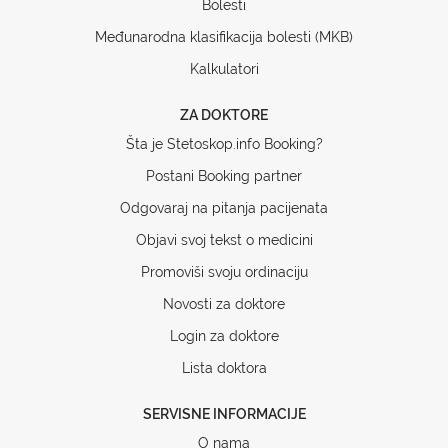
Bolesti
Međunarodna klasifikacija bolesti (MKB)
Kalkulatori
ZA DOKTORE
Šta je Stetoskop.info Booking?
Postani Booking partner
Odgovaraj na pitanja pacijenata
Objavi svoj tekst o medicini
Promoviši svoju ordinaciju
Novosti za doktore
Login za doktore
Lista doktora
SERVISNE INFORMACIJE
O nama