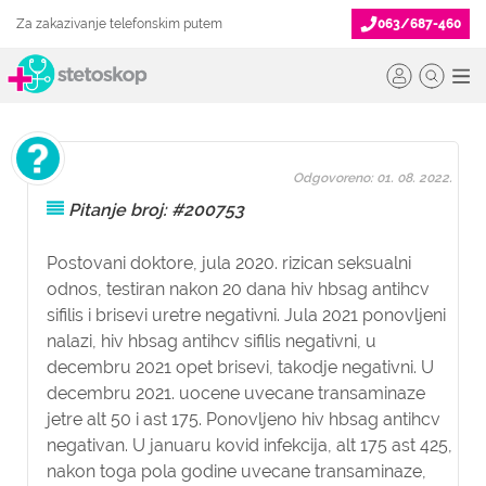
Za zakazivanje telefonskim putem
063/687-460
Odgovoreno: 01. 08. 2022.
Pitanje broj: #200753
Postovani doktore, jula 2020. rizican seksualni
odnos, testiran nakon 20 dana hiv hbsag antihcv
sifilis i brisevi uretre negativni. Jula 2021 ponovljeni
nalazi, hiv hbsag antihcv sifilis negativni, u
decembru 2021 opet brisevi, takodje negativni. U
decembru 2021. uocene uvecane transaminaze
jetre alt 50 i ast 175. Ponovljeno hiv hbsag antihcv
negativan. U januaru kovid infekcija, alt 175 ast 425,
nakon toga pola godine uvecane transaminaze,