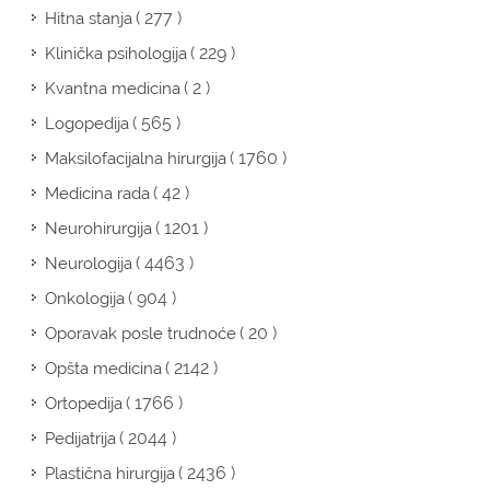
( 277 )
Hitna stanja
( 229 )
Klinička psihologija
( 2 )
Kvantna medicina
( 565 )
Logopedija
( 1760 )
Maksilofacijalna hirurgija
( 42 )
Medicina rada
( 1201 )
Neurohirurgija
( 4463 )
Neurologija
( 904 )
Onkologija
( 20 )
Oporavak posle trudnoće
( 2142 )
Opšta medicina
( 1766 )
Ortopedija
( 2044 )
Pedijatrija
( 2436 )
Plastična hirurgija