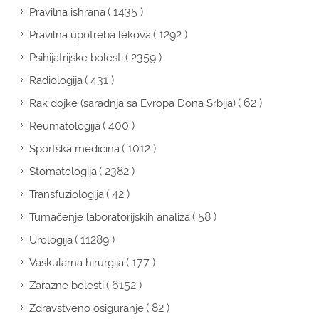
( 1435 )
Pravilna ishrana
( 1292 )
Pravilna upotreba lekova
( 2359 )
Psihijatrijske bolesti
( 431 )
Radiologija
( 62 )
Rak dojke (saradnja sa Evropa Dona Srbija)
( 400 )
Reumatologija
( 1012 )
Sportska medicina
( 2382 )
Stomatologija
( 42 )
Transfuziologija
( 58 )
Tumačenje laboratorijskih analiza
( 11289 )
Urologija
( 177 )
Vaskularna hirurgija
( 6152 )
Zarazne bolesti
( 82 )
Zdravstveno osiguranje