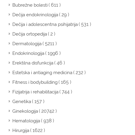
( 611 )
Bubrežne bolesti
( 29 )
Dečija endokrinologija
( 531 )
Dečija i adolescentna psihijatrija
( 2 )
Dečija ortopedija
( 5211 )
Dermatologija
( 1996 )
Endokrinologija
( 46 )
Erektilna disfunkcija
( 232 )
Estetska i antiaging medicina
( 165 )
Fitness i bodybuilding
( 744 )
Fizijatrija i rehabilitacija
( 157 )
Genetika
( 20742 )
Ginekologija
( 938 )
Hematologija
( 1622 )
Hirurgija