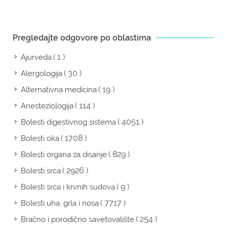
Pregledajte odgovore po oblastima
( 1 )
Ajurveda
( 30 )
Alergologija
( 19 )
Alternativna medicina
( 114 )
Anesteziologija
( 4051 )
Bolesti digestivnog sistema
( 1708 )
Bolesti oka
( 829 )
Bolesti organa za disanje
( 2926 )
Bolesti srca
( 9 )
Bolesti srca i krvnih sudova
( 7717 )
Bolesti uha, grla i nosa
( 254 )
Bračno i porodično savetovalište