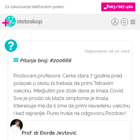
Za zakazivanje telefonskim putem
063/687-460
Odgovoreno: 28. 07. 2022.
Pitanje broj: #200666
Postovani profesore. Cerka stara 7 godina,pred
polazak u skolu bi trebala da primi Tetraxim
vakcinu. Medjutim,pre 20ak dana je imala Covid.
Sve je proslo ok,blaže simptome je imala.
Interesuje me,da li sme da primi navedenu vakcinu
i kad najranije. Puno hvala na odgovoru.Pozdrav!
Prof. dr Đorđe Jevtović