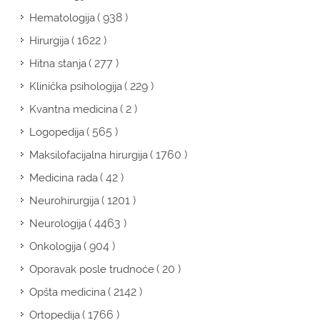
( 938 )
Hematologija
( 1622 )
Hirurgija
( 277 )
Hitna stanja
( 229 )
Klinička psihologija
( 2 )
Kvantna medicina
( 565 )
Logopedija
( 1760 )
Maksilofacijalna hirurgija
( 42 )
Medicina rada
( 1201 )
Neurohirurgija
( 4463 )
Neurologija
( 904 )
Onkologija
( 20 )
Oporavak posle trudnoće
( 2142 )
Opšta medicina
( 1766 )
Ortopedija