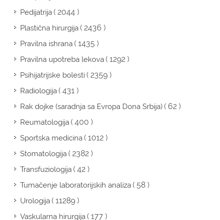
( 2044 )
Pedijatrija
( 2436 )
Plastična hirurgija
( 1435 )
Pravilna ishrana
( 1292 )
Pravilna upotreba lekova
( 2359 )
Psihijatrijske bolesti
( 431 )
Radiologija
( 62 )
Rak dojke (saradnja sa Evropa Dona Srbija)
( 400 )
Reumatologija
( 1012 )
Sportska medicina
( 2382 )
Stomatologija
( 42 )
Transfuziologija
( 58 )
Tumačenje laboratorijskih analiza
( 11289 )
Urologija
( 177 )
Vaskularna hirurgija