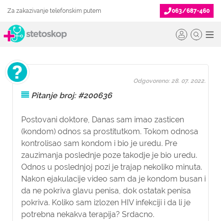
Za zakazivanje telefonskim putem
063/687-460
Odgovoreno: 28. 07. 2022.
Pitanje broj: #200636
Postovani doktore, Danas sam imao zasticen
(kondom) odnos sa prostitutkom. Tokom odnosa
kontrolisao sam kondom i bio je uredu. Pre
zauzimanja poslednje poze takodje je bio uredu.
Odnos u poslednjoj pozi je trajap nekoliko minuta.
Nakon ejakulacije video sam da je kondom busan i
da ne pokriva glavu penisa, dok ostatak penisa
pokriva. Koliko sam izlozen HIV infekciji i da li je
potrebna nekakva terapija? Srdacno.