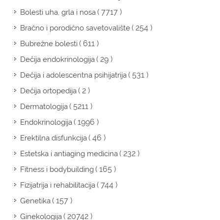
( 7717 )
Bolesti uha, grla i nosa
( 254 )
Bračno i porodično savetovalište
( 611 )
Bubrežne bolesti
( 29 )
Dečija endokrinologija
( 531 )
Dečija i adolescentna psihijatrija
( 2 )
Dečija ortopedija
( 5211 )
Dermatologija
( 1996 )
Endokrinologija
( 46 )
Erektilna disfunkcija
( 232 )
Estetska i antiaging medicina
( 165 )
Fitness i bodybuilding
( 744 )
Fizijatrija i rehabilitacija
( 157 )
Genetika
( 20742 )
Ginekologija