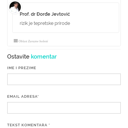
Prof. dr Đorđe Jevtović
rizik je tepretske prirode
Oblast Zarazne bolesti
Ostavite
komentar
IME I PREZIME
EMAIL ADRESA*
TEKST KOMENTARA *