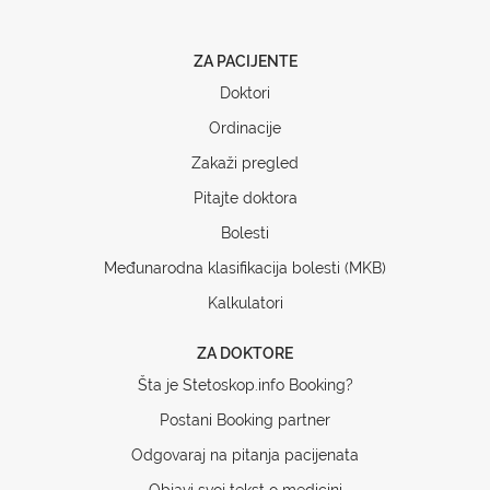
ZA PACIJENTE
Doktori
Ordinacije
Zakaži pregled
Pitajte doktora
Bolesti
Međunarodna klasifikacija bolesti (MKB)
Kalkulatori
ZA DOKTORE
Šta je Stetoskop.info Booking?
Postani Booking partner
Odgovaraj na pitanja pacijenata
Objavi svoj tekst o medicini