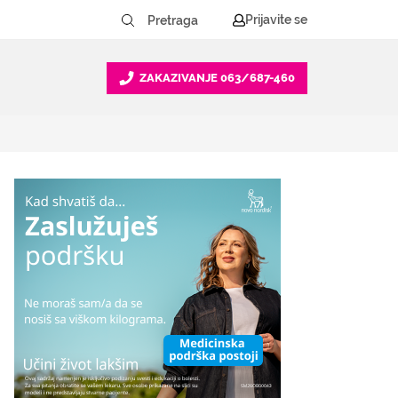
Prijavite se
ZAKAZIVANJE
063/687-460