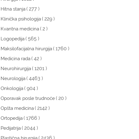
( 277 )
Hitna stanja
( 229 )
Klinička psihologija
( 2 )
Kvantna medicina
( 565 )
Logopedija
( 1760 )
Maksilofacijalna hirurgija
( 42 )
Medicina rada
( 1201 )
Neurohirurgija
( 4463 )
Neurologija
( 904 )
Onkologija
( 20 )
Oporavak posle trudnoće
( 2142 )
Opšta medicina
( 1766 )
Ortopedija
( 2044 )
Pedijatrija
( 2436 )
Plastična hirurgija