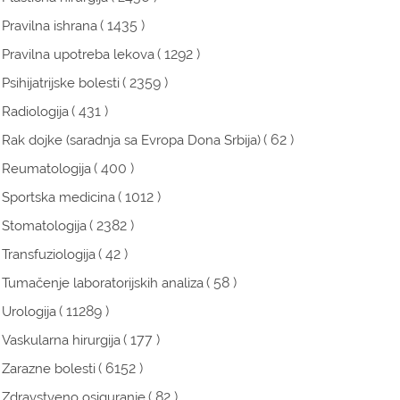
( 1435 )
Pravilna ishrana
( 1292 )
Pravilna upotreba lekova
( 2359 )
Psihijatrijske bolesti
( 431 )
Radiologija
( 62 )
Rak dojke (saradnja sa Evropa Dona Srbija)
( 400 )
Reumatologija
( 1012 )
Sportska medicina
( 2382 )
Stomatologija
( 42 )
Transfuziologija
( 58 )
Tumačenje laboratorijskih analiza
( 11289 )
Urologija
( 177 )
Vaskularna hirurgija
( 6152 )
Zarazne bolesti
( 82 )
Zdravstveno osiguranje