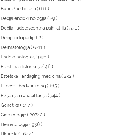
( 611 )
Bubrežne bolesti
( 29 )
Dečija endokrinologija
( 531 )
Dečija i adolescentna psihijatrija
( 2 )
Dečija ortopedija
( 5211 )
Dermatologija
( 1996 )
Endokrinologija
( 46 )
Erektilna disfunkcija
( 232 )
Estetska i antiaging medicina
( 165 )
Fitness i bodybuilding
( 744 )
Fizijatrija i rehabilitacija
( 157 )
Genetika
( 20742 )
Ginekologija
( 938 )
Hematologija
( 1622 )
Hirurgija