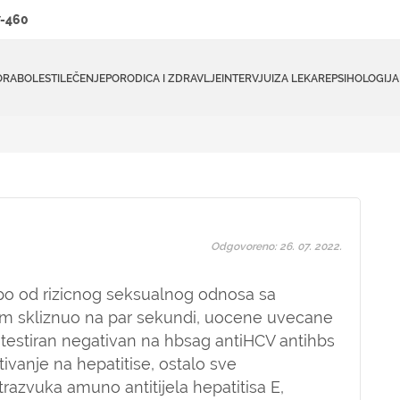
-460
ORA
BOLESTI
LEČENJE
PORODICA I ZDRAVLJE
INTERVJUI
ZA LEKARE
PSIHOLOGIJA
Odgovoreno: 26. 07. 2022.
po od rizicnog seksualnog odnosa sa
om skliznuo na par sekundi, uocene uvecane
testiran negativan na hbsag antiHCV antihbs
itivanje na hepatitise, ostalo sve
trazvuka amuno antitijela hepatitisa E,