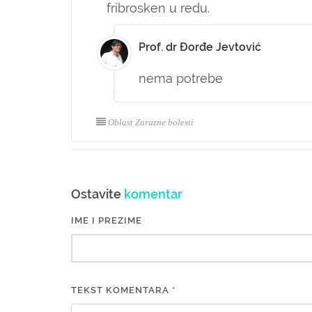
fribrosken u redu.
Prof. dr Đorđe Jevtović
nema potrebe
Oblast Zarazne bolesti
Ostavite
komentar
IME I PREZIME
TEKST KOMENTARA *