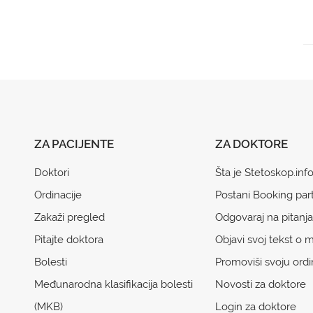
ZA PACIJENTE
ZA DOKTORE
Doktori
Šta je Stetoskop.inf
Ordinacije
Postani Booking par
Zakaži pregled
Odgovaraj na pitanja
Pitajte doktora
Objavi svoj tekst o m
Bolesti
Promoviši svoju ordi
Međunarodna klasifikacija bolesti
Novosti za doktore
(MKB)
Login za doktore