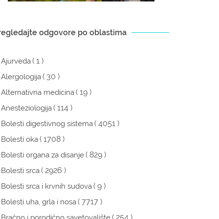
regledajte odgovore po oblastima
( 1 )
Ajurveda
( 30 )
Alergologija
( 19 )
Alternativna medicina
( 114 )
Anesteziologija
( 4051 )
Bolesti digestivnog sistema
( 1708 )
Bolesti oka
( 829 )
Bolesti organa za disanje
( 2926 )
Bolesti srca
( 9 )
Bolesti srca i krvnih sudova
( 7717 )
Bolesti uha, grla i nosa
( 254 )
Bračno i porodično savetovalište