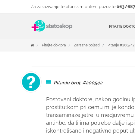
Za zakazivanje telefonskim putem pozovite
063/687
PITAJTE DOKT
Pitajte doktora
Zarazne bolesti
Pitanje #200542
Pitanje broj: #200542
Postovani doktore, nakon godinu i
prostitutkom pri cemu mi je kond
transaminaze jetre, u medjuvremu 
antihbc, da li ima potrebe dalje isp
iskontrolisano i negativno poput ul