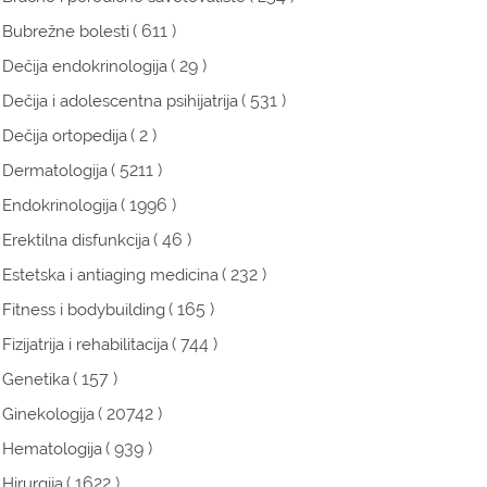
( 611 )
Bubrežne bolesti
( 29 )
Dečija endokrinologija
( 531 )
Dečija i adolescentna psihijatrija
( 2 )
Dečija ortopedija
( 5211 )
Dermatologija
( 1996 )
Endokrinologija
( 46 )
Erektilna disfunkcija
( 232 )
Estetska i antiaging medicina
( 165 )
Fitness i bodybuilding
( 744 )
Fizijatrija i rehabilitacija
( 157 )
Genetika
( 20742 )
Ginekologija
( 939 )
Hematologija
( 1622 )
Hirurgija