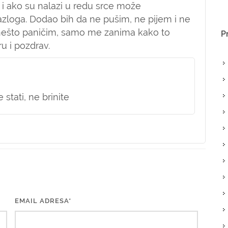
 i ako su nalazi u redu srce može
zloga. Dodao bih da ne pušim, ne pijem i ne
 nešto paničim, samo me zanima kako to
P
u i pozdrav.
stati, ne brinite
EMAIL ADRESA*