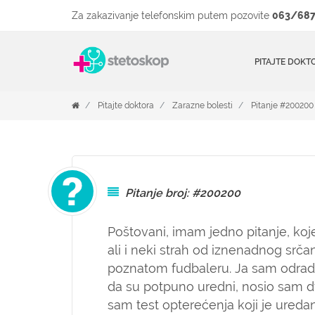
Za zakazivanje telefonskim putem pozovite
063/687
PITAJTE DOKT
Pitajte doktora
Zarazne bolesti
Pitanje #200200
Pitanje broj: #200200
Poštovani, imam jedno pitanje, ko
ali i neki strah od iznenadnog srča
poznatom fudbaleru. Ja sam odradio
da su potpuno uredni, nosio sam dv
sam test opterećenja koji je ureda