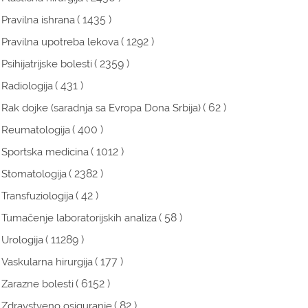
( 1435 )
Pravilna ishrana
( 1292 )
Pravilna upotreba lekova
( 2359 )
Psihijatrijske bolesti
( 431 )
Radiologija
( 62 )
Rak dojke (saradnja sa Evropa Dona Srbija)
( 400 )
Reumatologija
( 1012 )
Sportska medicina
( 2382 )
Stomatologija
( 42 )
Transfuziologija
( 58 )
Tumačenje laboratorijskih analiza
( 11289 )
Urologija
( 177 )
Vaskularna hirurgija
( 6152 )
Zarazne bolesti
( 82 )
Zdravstveno osiguranje