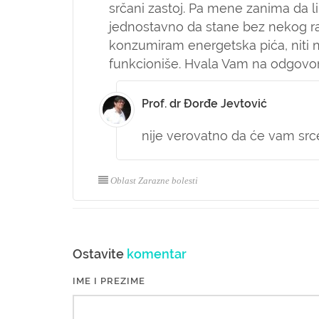
srčani zastoj. Pa mene zanima da li
jednostavno da stane bez nekog ra
konzumiram energetska pića, niti
funkcioniše. Hvala Vam na odgovor
Prof. dr Đorđe Jevtović
nije verovatno da će vam srce 
Oblast Zarazne bolesti
Ostavite
komentar
IME I PREZIME