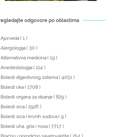
regledajte odgovore po oblastima
( 1 )
Ajurveda
( 30 )
Alergologija
( 19 )
Alternativna medicina
( 114 )
Anesteziologija
( 4051 )
Bolesti digestivnog sistema
( 1708 )
Bolesti oka
( 829 )
Bolesti organa za disanje
( 2926 )
Bolesti srca
( 9 )
Bolesti srca i krvnih sudova
( 7717 )
Bolesti uha, grla i nosa
( 254 )
Bračno i porodično savetovalište