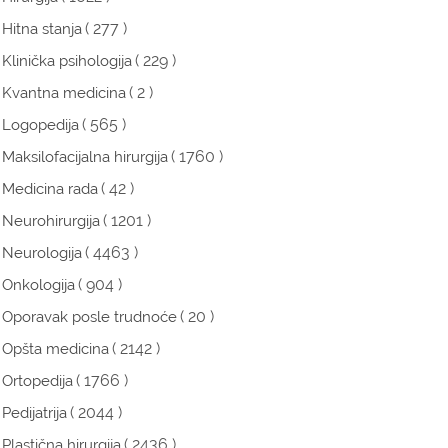
( 277 )
Hitna stanja
( 229 )
Klinička psihologija
( 2 )
Kvantna medicina
( 565 )
Logopedija
( 1760 )
Maksilofacijalna hirurgija
( 42 )
Medicina rada
( 1201 )
Neurohirurgija
( 4463 )
Neurologija
( 904 )
Onkologija
( 20 )
Oporavak posle trudnoće
( 2142 )
Opšta medicina
( 1766 )
Ortopedija
( 2044 )
Pedijatrija
( 2436 )
Plastična hirurgija