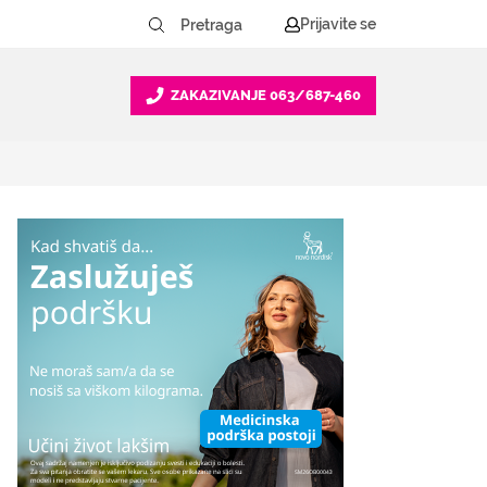
Prijavite se
ZAKAZIVANJE
063/687-460