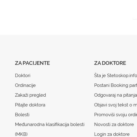
ZA PACIJENTE
ZA DOKTORE
Doktori
Šta je Stetoskop.inf
Ordinacije
Postani Booking par
Zakaži pregled
Odgovaraj na pitanja
Pitajte doktora
Objavi svoj tekst o m
Bolesti
Promoviši svoju ordi
Međunarodna klasifikacija bolesti
Novosti za doktore
(MKB)
Login za doktore