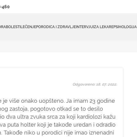
-460
ORA
BOLESTI
LEČENJE
PORODICA I ZDRAVLJE
INTERVJUI
ZA LEKARE
PSIHOLOGIJA
Odgovoreno: 18. 07. 2022.
je je više onako uopšteno. Ja imam 23 godine
nog zastoja, pogotovo otkad se to desilo
 dva ultra zvuka srca za koji kardiolozi kažu
a puta holter koji je takođe uredan i odradio
n. Takođe niko u porodici nije imao iznenadni