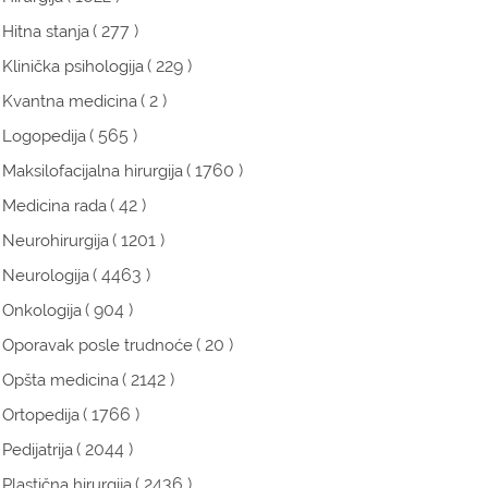
( 277 )
Hitna stanja
( 229 )
Klinička psihologija
( 2 )
Kvantna medicina
( 565 )
Logopedija
( 1760 )
Maksilofacijalna hirurgija
( 42 )
Medicina rada
( 1201 )
Neurohirurgija
( 4463 )
Neurologija
( 904 )
Onkologija
( 20 )
Oporavak posle trudnoće
( 2142 )
Opšta medicina
( 1766 )
Ortopedija
( 2044 )
Pedijatrija
( 2436 )
Plastična hirurgija