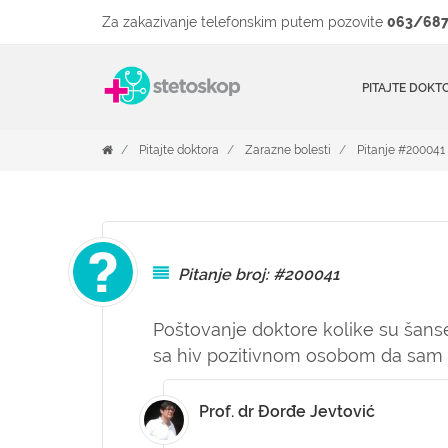
Za zakazivanje telefonskim putem pozovite
063/687
PITAJTE DOKT
Pitajte doktora
Zarazne bolesti
Pitanje #200041
Pitanje broj: #200041
Poštovanje doktore kolike su šans
sa hiv pozitivnom osobom da sam 
Prof. dr Đorđe Jevtović