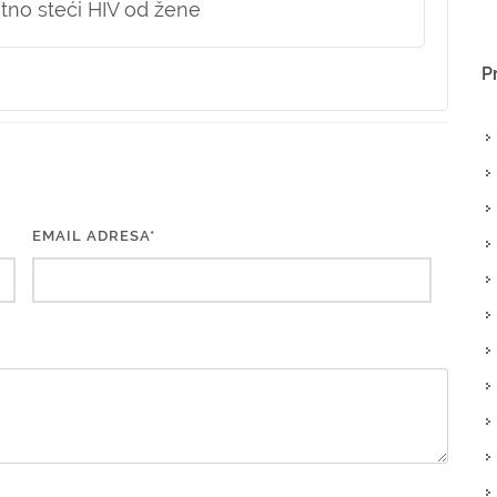
tno steći HIV od žene
P
EMAIL ADRESA*