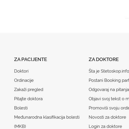
ZA PACIJENTE
ZA DOKTORE
Doktori
Šta je Stetoskop.inf
Ordinacije
Postani Booking par
Zakaži pregled
Odgovaraj na pitanja
Pitajte doktora
Objavi svoj tekst o m
Bolesti
Promoviši svoju ordi
Međunarodna klasifikacija bolesti
Novosti za doktore
(MKB)
Login za doktore