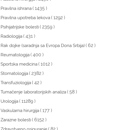
( 1435 )
Pravilna ishrana
( 1292 )
Pravilna upotreba lekova
( 2359 )
Psihijatrijske bolesti
( 431 )
Radiologija
( 62 )
Rak dojke (saradnja sa Evropa Dona Srbija)
( 400 )
Reumatologija
( 1012 )
Sportska medicina
( 2382 )
Stomatologija
( 42 )
Transfuziologija
( 58 )
Tumačenje laboratorijskih analiza
( 11289 )
Urologija
( 177 )
Vaskularna hirurgija
( 6152 )
Zarazne bolesti
( 82 )
Zdravstveno osiguranje