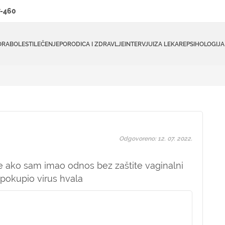
-460
ORA
BOLESTI
LEČENJE
PORODICA I ZDRAVLJE
INTERVJUI
ZA LEKARE
PSIHOLOGIJA
Odgovoreno: 12. 07. 2022.
e ako sam imao odnos bez zaštite vaginalni
pokupio virus hvala