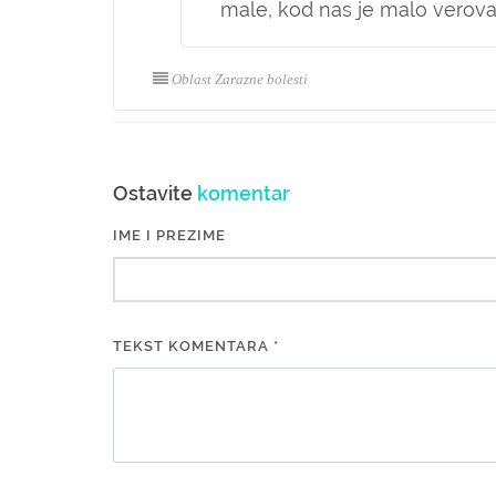
male, kod nas je malo verova
Oblast Zarazne bolesti
Ostavite
komentar
IME I PREZIME
TEKST KOMENTARA *