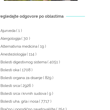
regledajte odgovore po oblastima
( 1 )
Ajurveda
( 30 )
Alergologija
( 19 )
Alternativna medicina
( 114 )
Anesteziologija
( 4051 )
Bolesti digestivnog sistema
( 1708 )
Bolesti oka
( 829 )
Bolesti organa za disanje
( 2926 )
Bolesti srca
( 9 )
Bolesti srca i krvnih sudova
( 7717 )
Bolesti uha, grla i nosa
( 254 )
Bračno i porodično savetovalište