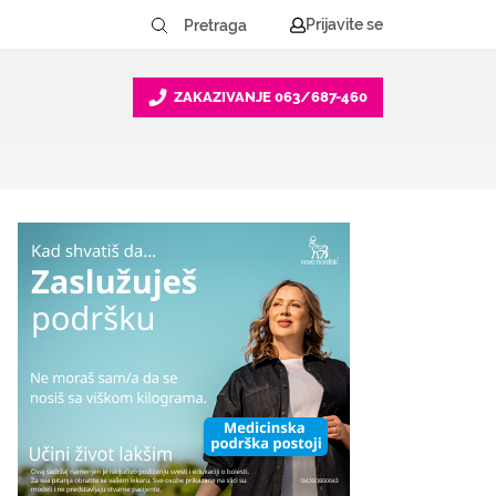
Prijavite se
ZAKAZIVANJE
063/687-460