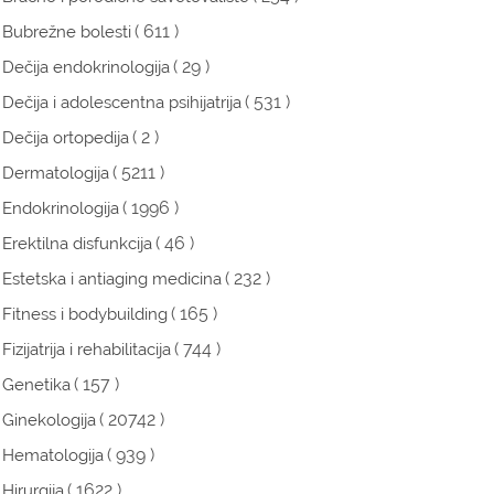
( 611 )
Bubrežne bolesti
( 29 )
Dečija endokrinologija
( 531 )
Dečija i adolescentna psihijatrija
( 2 )
Dečija ortopedija
( 5211 )
Dermatologija
( 1996 )
Endokrinologija
( 46 )
Erektilna disfunkcija
( 232 )
Estetska i antiaging medicina
( 165 )
Fitness i bodybuilding
( 744 )
Fizijatrija i rehabilitacija
( 157 )
Genetika
( 20742 )
Ginekologija
( 939 )
Hematologija
( 1622 )
Hirurgija