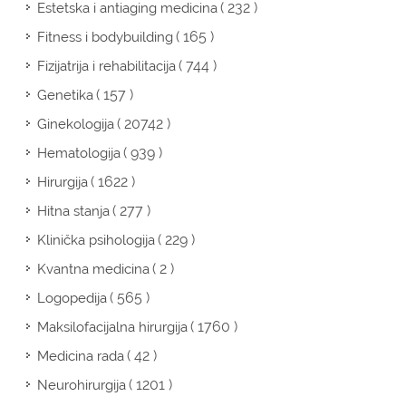
( 232 )
Estetska i antiaging medicina
( 165 )
Fitness i bodybuilding
( 744 )
Fizijatrija i rehabilitacija
( 157 )
Genetika
( 20742 )
Ginekologija
( 939 )
Hematologija
( 1622 )
Hirurgija
( 277 )
Hitna stanja
( 229 )
Klinička psihologija
( 2 )
Kvantna medicina
( 565 )
Logopedija
( 1760 )
Maksilofacijalna hirurgija
( 42 )
Medicina rada
( 1201 )
Neurohirurgija