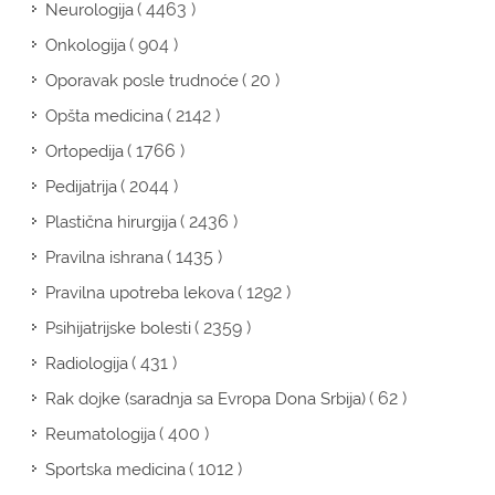
( 4463 )
Neurologija
( 904 )
Onkologija
( 20 )
Oporavak posle trudnoće
( 2142 )
Opšta medicina
( 1766 )
Ortopedija
( 2044 )
Pedijatrija
( 2436 )
Plastična hirurgija
( 1435 )
Pravilna ishrana
( 1292 )
Pravilna upotreba lekova
( 2359 )
Psihijatrijske bolesti
( 431 )
Radiologija
( 62 )
Rak dojke (saradnja sa Evropa Dona Srbija)
( 400 )
Reumatologija
( 1012 )
Sportska medicina