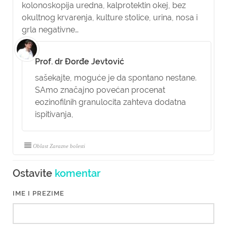
kolonoskopija uredna, kalprotektin okej, bez
okultnog krvarenja, kulture stolice, urina, nosa i
grla negativne…
Prof. dr Đorđe Jevtović
sašekajte, moguće je da spontano nestane.
SAmo značajno povećan procenat
eozinofilnih granulocita zahteva dodatna
ispitivanja,
Oblast Zarazne bolesti
Ostavite
komentar
IME I PREZIME