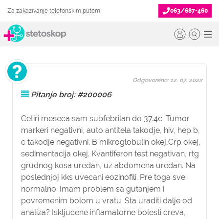
Za zakazivanje telefonskim putem
063/687-460
Odgovoreno: 12. 07. 2022.
Pitanje broj: #200006
Cetiri meseca sam subfebrilan do 37.4c. Tumor
markeri negativni, auto antitela takodje, hiv, hep b,
c takodje negativni. B mikroglobulin okej,Crp okej,
sedimentacija okej. Kvantiferon test negativan, rtg
grudnog kosa uredan, uz abdomena uredan. Na
poslednjoj kks uvecani eozinofili. Pre toga sve
normalno. Imam problem sa gutanjem i
povremenim bolom u vratu. Sta uraditi dalje od
analiza? Iskljucene inflamatorne bolesti creva,