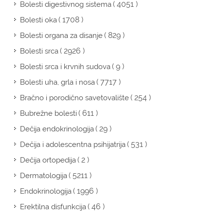
( 4051 )
Bolesti digestivnog sistema
( 1708 )
Bolesti oka
( 829 )
Bolesti organa za disanje
( 2926 )
Bolesti srca
( 9 )
Bolesti srca i krvnih sudova
( 7717 )
Bolesti uha, grla i nosa
( 254 )
Bračno i porodično savetovalište
( 611 )
Bubrežne bolesti
( 29 )
Dečija endokrinologija
( 531 )
Dečija i adolescentna psihijatrija
( 2 )
Dečija ortopedija
( 5211 )
Dermatologija
( 1996 )
Endokrinologija
( 46 )
Erektilna disfunkcija