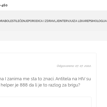
-460
ORA
BOLESTI
LEČENJE
PORODICA I ZDRAVLJE
INTERVJUI
ZA LEKARE
PSIHOLOGIJA
Odgovoreno: 07. 07. 2022.
a I zanima me sta to znaci. Antitela na HIV su
lper je 888 da li je to razlog za brigu?