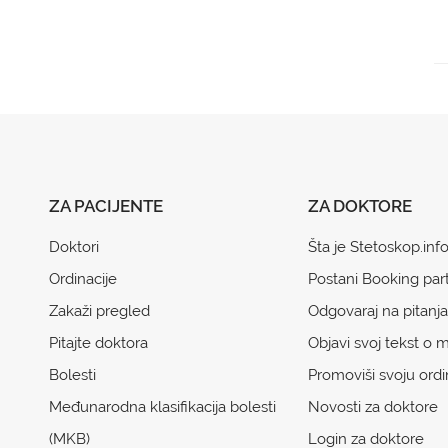
ZA PACIJENTE
ZA DOKTORE
Doktori
Šta je Stetoskop.inf
Ordinacije
Postani Booking par
Zakaži pregled
Odgovaraj na pitanja
Pitajte doktora
Objavi svoj tekst o m
Bolesti
Promoviši svoju ordi
Međunarodna klasifikacija bolesti
Novosti za doktore
(MKB)
Login za doktore