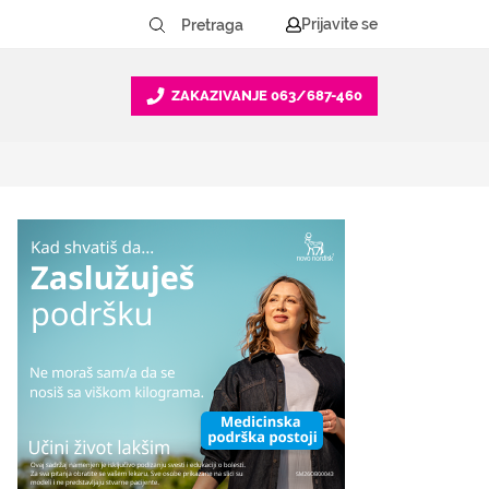
Prijavite se
ZAKAZIVANJE
063/687-460