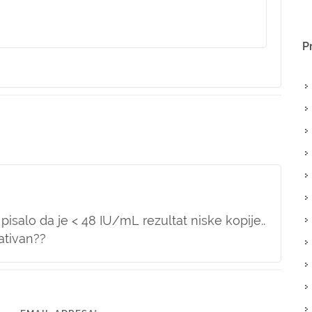
P
isalo da je < 48 IU/mL rezultat niske kopije..
gativan??