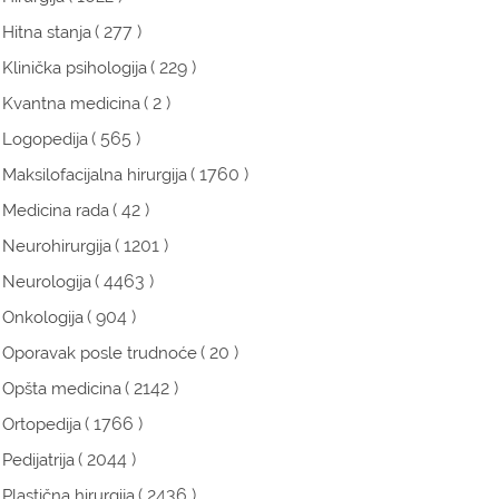
( 277 )
Hitna stanja
( 229 )
Klinička psihologija
( 2 )
Kvantna medicina
( 565 )
Logopedija
( 1760 )
Maksilofacijalna hirurgija
( 42 )
Medicina rada
( 1201 )
Neurohirurgija
( 4463 )
Neurologija
( 904 )
Onkologija
( 20 )
Oporavak posle trudnoće
( 2142 )
Opšta medicina
( 1766 )
Ortopedija
( 2044 )
Pedijatrija
( 2436 )
Plastična hirurgija