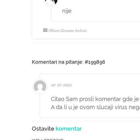
nije
Oblast Zarazne bolesti
Komentari na pitanje: #199896
07. 07. 2022.
Citao Sam prosli komentar gde je p
A da li u je ovom slucaji virus ne
Ostavite
komentar