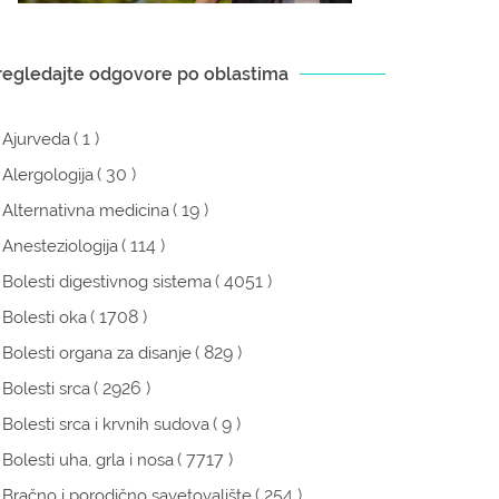
regledajte odgovore po oblastima
( 1 )
Ajurveda
( 30 )
Alergologija
( 19 )
Alternativna medicina
( 114 )
Anesteziologija
( 4051 )
Bolesti digestivnog sistema
( 1708 )
Bolesti oka
( 829 )
Bolesti organa za disanje
( 2926 )
Bolesti srca
( 9 )
Bolesti srca i krvnih sudova
( 7717 )
Bolesti uha, grla i nosa
( 254 )
Bračno i porodično savetovalište