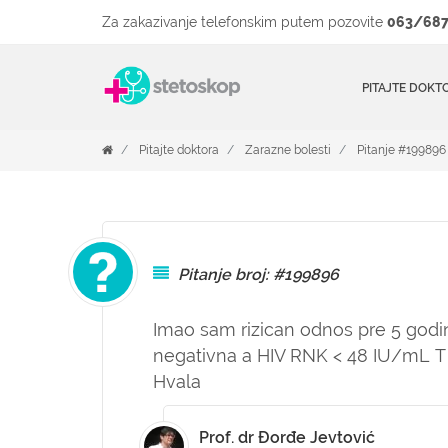
Za zakazivanje telefonskim putem pozovite
063/687
PITAJTE DOKT
Pitajte doktora
Zarazne bolesti
Pitanje #199896
Pitanje broj: #199896
Imao sam rizican odnos pre 5 godin
negativna a HIV RNK < 48 IU/mL T he
Hvala
Prof. dr Đorđe Jevtović