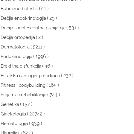
( 611 )
Bubrežne bolesti
( 29 )
Dečija endokrinologija
( 531 )
Dečija i adolescentna psihijatrija
( 2 )
Dečija ortopedija
( 5211 )
Dermatologija
( 1996 )
Endokrinologija
( 46 )
Erektilna disfunkcija
( 232 )
Estetska i antiaging medicina
( 165 )
Fitness i bodybuilding
( 744 )
Fizijatrija i rehabilitacija
( 157 )
Genetika
( 20742 )
Ginekologija
( 939 )
Hematologija
( 1622 )
Hirurgija