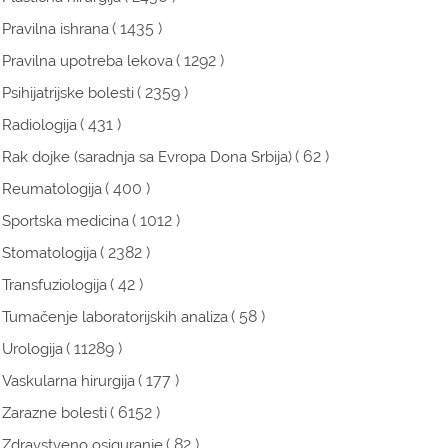
( 1435 )
Pravilna ishrana
( 1292 )
Pravilna upotreba lekova
( 2359 )
Psihijatrijske bolesti
( 431 )
Radiologija
( 62 )
Rak dojke (saradnja sa Evropa Dona Srbija)
( 400 )
Reumatologija
( 1012 )
Sportska medicina
( 2382 )
Stomatologija
( 42 )
Transfuziologija
( 58 )
Tumačenje laboratorijskih analiza
( 11289 )
Urologija
( 177 )
Vaskularna hirurgija
( 6152 )
Zarazne bolesti
( 82 )
Zdravstveno osiguranje