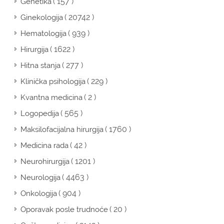
( 157 )
Genetika
( 20742 )
Ginekologija
( 939 )
Hematologija
( 1622 )
Hirurgija
( 277 )
Hitna stanja
( 229 )
Klinička psihologija
( 2 )
Kvantna medicina
( 565 )
Logopedija
( 1760 )
Maksilofacijalna hirurgija
( 42 )
Medicina rada
( 1201 )
Neurohirurgija
( 4463 )
Neurologija
( 904 )
Onkologija
( 20 )
Oporavak posle trudnoće