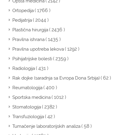
( 2142 )
Opšta medicina
( 1766 )
Ortopedija
( 2044 )
Pedijatrija
( 2436 )
Plastična hirurgija
( 1435 )
Pravilna ishrana
( 1292 )
Pravilna upotreba lekova
( 2359 )
Psihijatrijske bolesti
( 431 )
Radiologija
( 62 )
Rak dojke (saradnja sa Evropa Dona Srbija)
( 400 )
Reumatologija
( 1012 )
Sportska medicina
( 2382 )
Stomatologija
( 42 )
Transfuziologija
( 58 )
Tumačenje laboratorijskih analiza