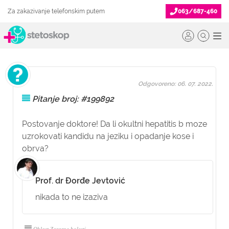
Za zakazivanje telefonskim putem
063/687-460
Odgovoreno: 06. 07. 2022.
Pitanje broj: #199892
Postovanje doktore! Da li okultni hepatitis b moze
uzrokovati kandidu na jeziku i opadanje kose i
obrva?
Prof. dr Đorđe Jevtović
nikada to ne izaziva