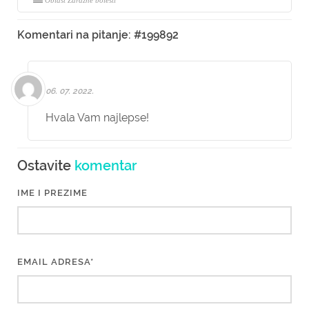
Oblast Zarazne bolesti
Komentari na pitanje: #199892
06. 07. 2022.
Hvala Vam najlepse!
Ostavite
komentar
IME I PREZIME
EMAIL ADRESA*