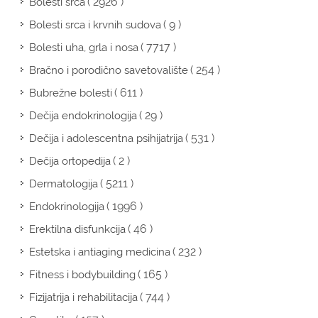
( 2926 )
Bolesti srca
( 9 )
Bolesti srca i krvnih sudova
( 7717 )
Bolesti uha, grla i nosa
( 254 )
Bračno i porodično savetovalište
( 611 )
Bubrežne bolesti
( 29 )
Dečija endokrinologija
( 531 )
Dečija i adolescentna psihijatrija
( 2 )
Dečija ortopedija
( 5211 )
Dermatologija
( 1996 )
Endokrinologija
( 46 )
Erektilna disfunkcija
( 232 )
Estetska i antiaging medicina
( 165 )
Fitness i bodybuilding
( 744 )
Fizijatrija i rehabilitacija