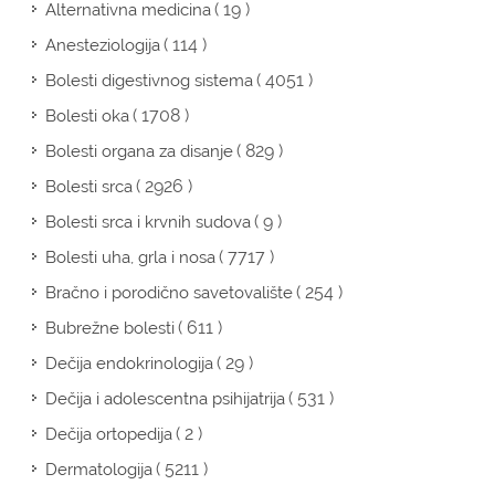
( 19 )
Alternativna medicina
( 114 )
Anesteziologija
( 4051 )
Bolesti digestivnog sistema
( 1708 )
Bolesti oka
( 829 )
Bolesti organa za disanje
( 2926 )
Bolesti srca
( 9 )
Bolesti srca i krvnih sudova
( 7717 )
Bolesti uha, grla i nosa
( 254 )
Bračno i porodično savetovalište
( 611 )
Bubrežne bolesti
( 29 )
Dečija endokrinologija
( 531 )
Dečija i adolescentna psihijatrija
( 2 )
Dečija ortopedija
( 5211 )
Dermatologija