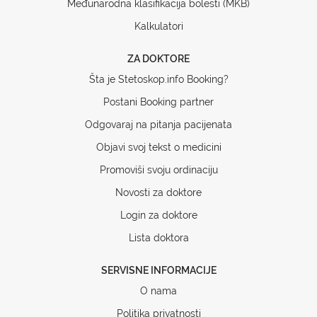
Međunarodna klasifikacija bolesti (MKB)
Kalkulatori
ZA DOKTORE
Šta je Stetoskop.info Booking?
Postani Booking partner
Odgovaraj na pitanja pacijenata
Objavi svoj tekst o medicini
Promoviši svoju ordinaciju
Novosti za doktore
Login za doktore
Lista doktora
SERVISNE INFORMACIJE
O nama
Politika privatnosti