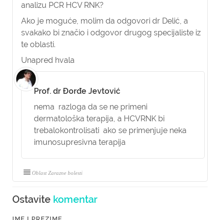
analizu PCR HCV RNK?
Ako je moguće, molim da odgovori dr Delić, a
svakako bi značio i odgovor drugog specijaliste iz
te oblasti.
Unapred hvala
Prof. dr Đorđe Jevtović
nema razloga da se ne primeni
dermatološka terapija, a HCVRNK bi
trebalokontrolisati ako se primenjuje neka
imunosupresivna terapija
Oblast Zarazne bolesti
Ostavite
komentar
IME I PREZIME