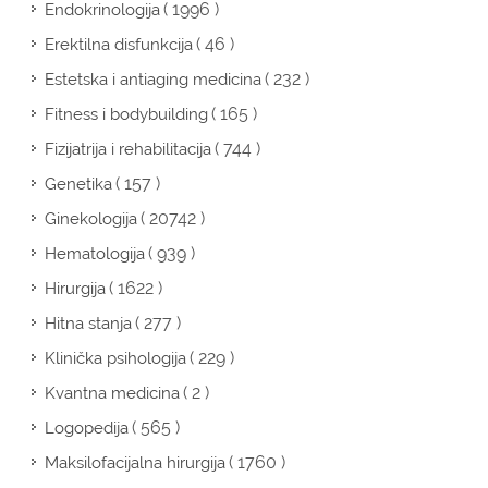
( 1996 )
Endokrinologija
( 46 )
Erektilna disfunkcija
( 232 )
Estetska i antiaging medicina
( 165 )
Fitness i bodybuilding
( 744 )
Fizijatrija i rehabilitacija
( 157 )
Genetika
( 20742 )
Ginekologija
( 939 )
Hematologija
( 1622 )
Hirurgija
( 277 )
Hitna stanja
( 229 )
Klinička psihologija
( 2 )
Kvantna medicina
( 565 )
Logopedija
( 1760 )
Maksilofacijalna hirurgija