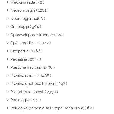
( 42 )
Medicina rada
( 1201 )
Neurohirurgija
( 4463 )
Neurologija
( 904 )
Onkologija
( 20 )
Oporavak posle trudnoće
( 2142 )
Opšta medicina
( 1766 )
Ortopedija
( 2044 )
Pedijatrija
( 2436 )
Plastična hirurgija
( 1435 )
Pravilna ishrana
( 1292 )
Pravilna upotreba lekova
( 2359 )
Psihijatrijske bolesti
( 431 )
Radiologija
( 62 )
Rak dojke (saradnja sa Evropa Dona Srbija)