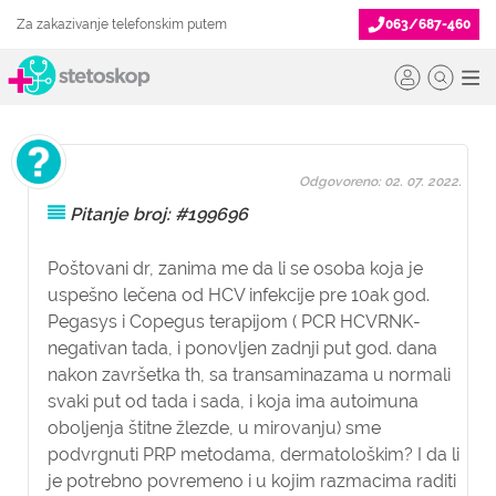
Za zakazivanje telefonskim putem
063/687-460
Odgovoreno: 02. 07. 2022.
Pitanje broj: #199696
Poštovani dr, zanima me da li se osoba koja je
uspešno lečena od HCV infekcije pre 10ak god.
Pegasys i Copegus terapijom ( PCR HCVRNK-
negativan tada, i ponovljen zadnji put god. dana
nakon završetka th, sa transaminazama u normali
svaki put od tada i sada, i koja ima autoimuna
oboljenja štitne žlezde, u mirovanju) sme
podvrgnuti PRP metodama, dermatološkim? I da li
je potrebno povremeno i u kojim razmacima raditi