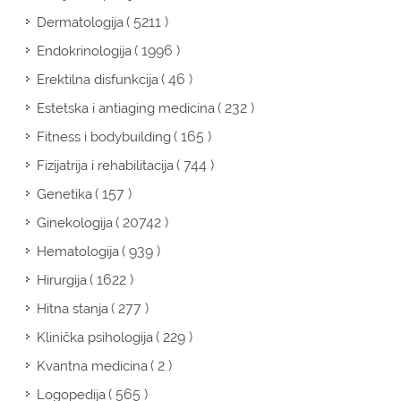
( 5211 )
Dermatologija
( 1996 )
Endokrinologija
( 46 )
Erektilna disfunkcija
( 232 )
Estetska i antiaging medicina
( 165 )
Fitness i bodybuilding
( 744 )
Fizijatrija i rehabilitacija
( 157 )
Genetika
( 20742 )
Ginekologija
( 939 )
Hematologija
( 1622 )
Hirurgija
( 277 )
Hitna stanja
( 229 )
Klinička psihologija
( 2 )
Kvantna medicina
( 565 )
Logopedija