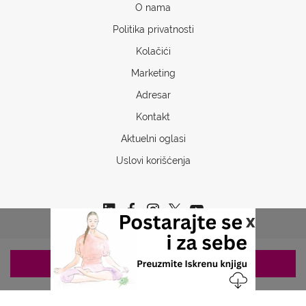
O nama
Politika privatnosti
Kolačići
Marketing
Adresar
Kontakt
Aktuelni oglasi
Uslovi korišćenja
x
ZAKAZIVANJE 063/687-460
Copyrights © 2026 Sva prava www.stetoskop.info