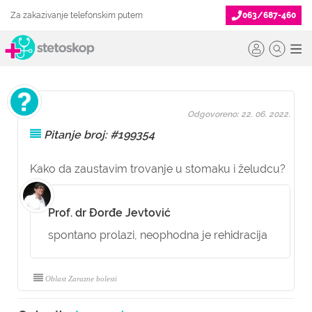
Za zakazivanje telefonskim putem
063/687-460
Odgovoreno: 22. 06. 2022.
Pitanje broj: #199354
Kako da zaustavim trovanje u stomaku i želudcu?
Prof. dr Đorđe Jevtović
spontano prolazi, neophodna je rehidracija
Oblast Zarazne bolesti