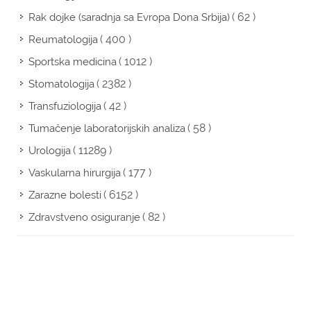
( 62 )
Rak dojke (saradnja sa Evropa Dona Srbija)
( 400 )
Reumatologija
( 1012 )
Sportska medicina
( 2382 )
Stomatologija
( 42 )
Transfuziologija
( 58 )
Tumačenje laboratorijskih analiza
( 11289 )
Urologija
( 177 )
Vaskularna hirurgija
( 6152 )
Zarazne bolesti
( 82 )
Zdravstveno osiguranje