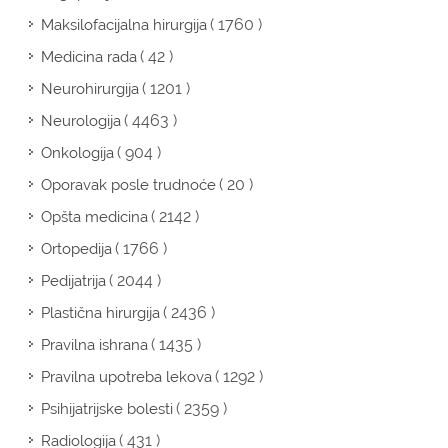
( 1760 )
Maksilofacijalna hirurgija
( 42 )
Medicina rada
( 1201 )
Neurohirurgija
( 4463 )
Neurologija
( 904 )
Onkologija
( 20 )
Oporavak posle trudnoće
( 2142 )
Opšta medicina
( 1766 )
Ortopedija
( 2044 )
Pedijatrija
( 2436 )
Plastična hirurgija
( 1435 )
Pravilna ishrana
( 1292 )
Pravilna upotreba lekova
( 2359 )
Psihijatrijske bolesti
( 431 )
Radiologija