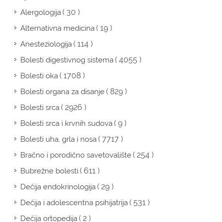
( 30 )
Alergologija
( 19 )
Alternativna medicina
( 114 )
Anesteziologija
( 4055 )
Bolesti digestivnog sistema
( 1708 )
Bolesti oka
( 829 )
Bolesti organa za disanje
( 2926 )
Bolesti srca
( 9 )
Bolesti srca i krvnih sudova
( 7717 )
Bolesti uha, grla i nosa
( 254 )
Bračno i porodično savetovalište
( 611 )
Bubrežne bolesti
( 29 )
Dečija endokrinologija
( 531 )
Dečija i adolescentna psihijatrija
( 2 )
Dečija ortopedija