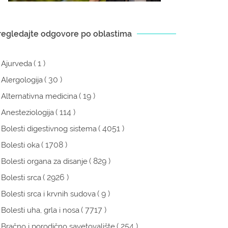
regledajte odgovore po oblastima
( 1 )
Ajurveda
( 30 )
Alergologija
( 19 )
Alternativna medicina
( 114 )
Anesteziologija
( 4051 )
Bolesti digestivnog sistema
( 1708 )
Bolesti oka
( 829 )
Bolesti organa za disanje
( 2926 )
Bolesti srca
( 9 )
Bolesti srca i krvnih sudova
( 7717 )
Bolesti uha, grla i nosa
( 254 )
Bračno i porodično savetovalište