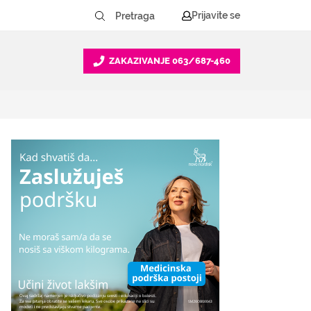
Prijavite se
ZAKAZIVANJE
063/687-460