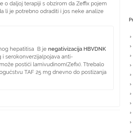
 o daljoj terapiji s obzirom da Zeffix pojem
a li je potrebno odraditi i jos neke analize
P
čnog hepatitisa B je
negativizacija HBVDNK
 i serokonverzija(pojava anti-
o može postići lamivudinom(Zefix). Ttrebalo
 mogućstvu TAF 25 mg dnevno do postizanja