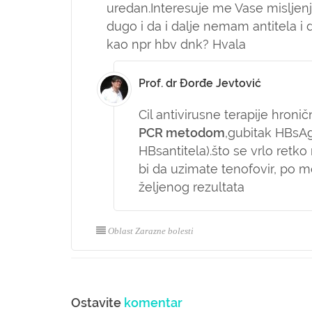
uredan.Interesuje me Vase misljenje
dugo i da i dalje nemam antitela i d
kao npr hbv dnk? Hvala
Prof. dr Đorđe Jevtović
Cil antivirusne terapije hroni
PCR metodom
,gubitak HBsAg
HBsantitela).što se vrlo retk
bi da uzimate tenofovir, po
željenog rezultata
Oblast Zarazne bolesti
Ostavite
komentar