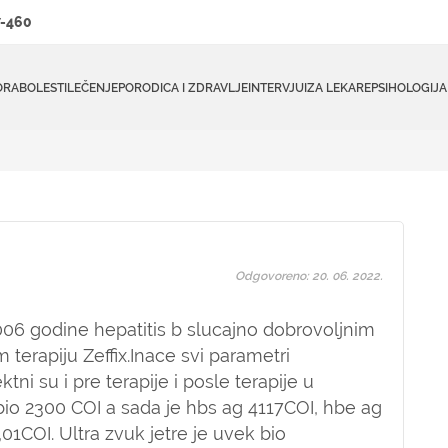
-460
ORA
BOLESTI
LEČENJE
PORODICA I ZDRAVLJE
INTERVJUI
ZA LEKARE
PSIHOLOGIJA
Odgovoreno: 20. 06. 2022.
006 godine hepatitis b slucajno dobrovoljnim
terapiju Zeffix.Inace svi parametri
ektni su i pre terapije i posle terapije u
io 2300 COI a sada je hbs ag 4117COI, hbe ag
01COI. Ultra zvuk jetre je uvek bio