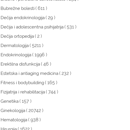
( 611 )
Bubrežne bolesti
( 29 )
Dečija endokrinologija
( 531 )
Dečija i adolescentna psihijatrija
( 2 )
Dečija ortopedija
( 5211 )
Dermatologija
( 1996 )
Endokrinologija
( 46 )
Erektilna disfunkcija
( 232 )
Estetska i antiaging medicina
( 165 )
Fitness i bodybuilding
( 744 )
Fizijatrija i rehabilitacija
( 157 )
Genetika
( 20742 )
Ginekologija
( 938 )
Hematologija
( 1622 )
Hirurgija