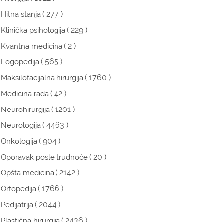
( 277 )
Hitna stanja
( 229 )
Klinička psihologija
( 2 )
Kvantna medicina
( 565 )
Logopedija
( 1760 )
Maksilofacijalna hirurgija
( 42 )
Medicina rada
( 1201 )
Neurohirurgija
( 4463 )
Neurologija
( 904 )
Onkologija
( 20 )
Oporavak posle trudnoće
( 2142 )
Opšta medicina
( 1766 )
Ortopedija
( 2044 )
Pedijatrija
( 2436 )
Plastična hirurgija