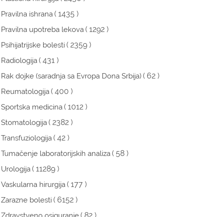
( 1435 )
Pravilna ishrana
( 1292 )
Pravilna upotreba lekova
( 2359 )
Psihijatrijske bolesti
( 431 )
Radiologija
( 62 )
Rak dojke (saradnja sa Evropa Dona Srbija)
( 400 )
Reumatologija
( 1012 )
Sportska medicina
( 2382 )
Stomatologija
( 42 )
Transfuziologija
( 58 )
Tumačenje laboratorijskih analiza
( 11289 )
Urologija
( 177 )
Vaskularna hirurgija
( 6152 )
Zarazne bolesti
( 82 )
Zdravstveno osiguranje