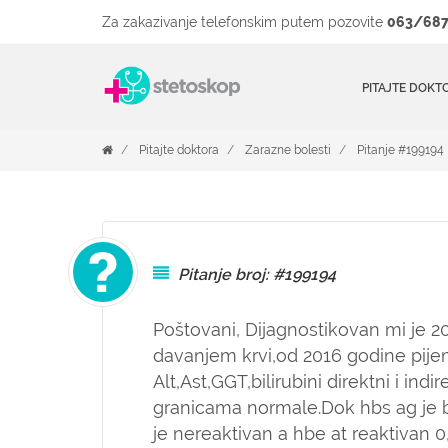
Za zakazivanje telefonskim putem pozovite
063/687
PITAJTE DOKT
Pitajte doktora
Zarazne bolesti
Pitanje #199194
Pitanje broj: #199194
Poštovani, Dijagnostikovan mi je 2
davanjem krvi,od 2016 godine pijem 
Alt,Ast,GGT,bilirubini direktni i indir
granicama normale.Dok hbs ag je b
je nereaktivan a hbe at reaktivan 0,