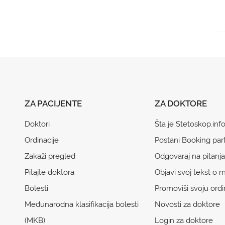
ZA PACIJENTE
ZA DOKTORE
Doktori
Šta je Stetoskop.inf
Ordinacije
Postani Booking par
Zakaži pregled
Odgovaraj na pitanja
Pitajte doktora
Objavi svoj tekst o m
Bolesti
Promoviši svoju ordi
Međunarodna klasifikacija bolesti
Novosti za doktore
(MKB)
Login za doktore