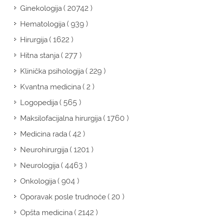
( 20742 )
Ginekologija
( 939 )
Hematologija
( 1622 )
Hirurgija
( 277 )
Hitna stanja
( 229 )
Klinička psihologija
( 2 )
Kvantna medicina
( 565 )
Logopedija
( 1760 )
Maksilofacijalna hirurgija
( 42 )
Medicina rada
( 1201 )
Neurohirurgija
( 4463 )
Neurologija
( 904 )
Onkologija
( 20 )
Oporavak posle trudnoće
( 2142 )
Opšta medicina