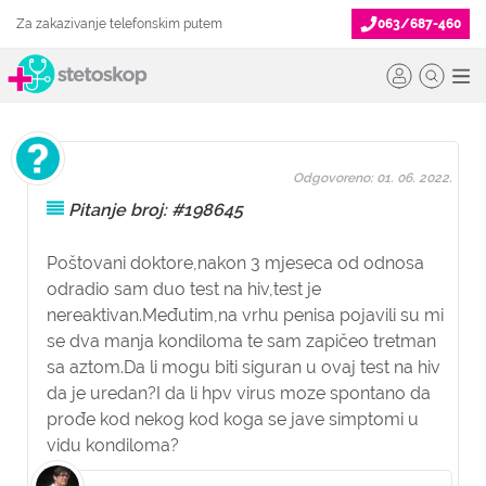
Za zakazivanje telefonskim putem
063/687-460
Odgovoreno: 01. 06. 2022.
Pitanje broj: #198645
Poštovani doktore,nakon 3 mjeseca od odnosa
odradio sam duo test na hiv,test je
nereaktivan.Međutim,na vrhu penisa pojavili su mi
se dva manja kondiloma te sam zapičeo tretman
sa aztom.Da li mogu biti siguran u ovaj test na hiv
da je uredan?I da li hpv virus moze spontano da
prođe kod nekog kod koga se jave simptomi u
vidu kondiloma?