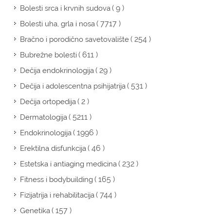
( 9 )
Bolesti srca i krvnih sudova
( 7717 )
Bolesti uha, grla i nosa
( 254 )
Bračno i porodično savetovalište
( 611 )
Bubrežne bolesti
( 29 )
Dečija endokrinologija
( 531 )
Dečija i adolescentna psihijatrija
( 2 )
Dečija ortopedija
( 5211 )
Dermatologija
( 1996 )
Endokrinologija
( 46 )
Erektilna disfunkcija
( 232 )
Estetska i antiaging medicina
( 165 )
Fitness i bodybuilding
( 744 )
Fizijatrija i rehabilitacija
( 157 )
Genetika