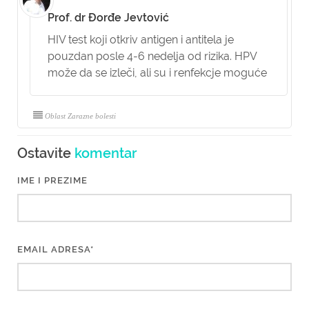
Prof. dr Đorđe Jevtović
HIV test koji otkriv antigen i antitela je
pouzdan posle 4-6 nedelja od rizika. HPV
može da se izleči, ali su i renfekcje moguće
Oblast Zarazne bolesti
Ostavite
komentar
IME I PREZIME
EMAIL ADRESA*