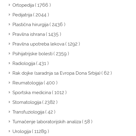
( 1766 )
Ortopedija
( 2044 )
Pedijatrija
( 2436 )
Plastična hirurgija
( 1435 )
Pravilna ishrana
( 1292 )
Pravilna upotreba lekova
( 2359 )
Psihijatrijske bolesti
( 431 )
Radiologija
( 62 )
Rak dojke (saradnja sa Evropa Dona Srbija)
( 400 )
Reumatologija
( 1012 )
Sportska medicina
( 2382 )
Stomatologija
( 42 )
Transfuziologija
( 58 )
Tumačenje laboratorijskih analiza
( 11289 )
Urologija