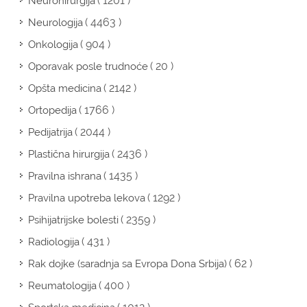
( 1201 )
Neurohirurgija
( 4463 )
Neurologija
( 904 )
Onkologija
( 20 )
Oporavak posle trudnoće
( 2142 )
Opšta medicina
( 1766 )
Ortopedija
( 2044 )
Pedijatrija
( 2436 )
Plastična hirurgija
( 1435 )
Pravilna ishrana
( 1292 )
Pravilna upotreba lekova
( 2359 )
Psihijatrijske bolesti
( 431 )
Radiologija
( 62 )
Rak dojke (saradnja sa Evropa Dona Srbija)
( 400 )
Reumatologija