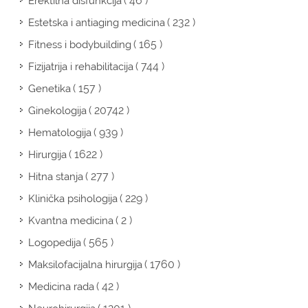
( 46 )
Erektilna disfunkcija
( 232 )
Estetska i antiaging medicina
( 165 )
Fitness i bodybuilding
( 744 )
Fizijatrija i rehabilitacija
( 157 )
Genetika
( 20742 )
Ginekologija
( 939 )
Hematologija
( 1622 )
Hirurgija
( 277 )
Hitna stanja
( 229 )
Klinička psihologija
( 2 )
Kvantna medicina
( 565 )
Logopedija
( 1760 )
Maksilofacijalna hirurgija
( 42 )
Medicina rada