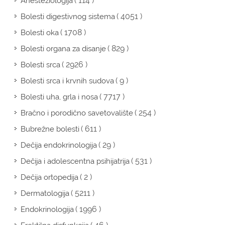
( 114 )
Anesteziologija
( 4051 )
Bolesti digestivnog sistema
( 1708 )
Bolesti oka
( 829 )
Bolesti organa za disanje
( 2926 )
Bolesti srca
( 9 )
Bolesti srca i krvnih sudova
( 7717 )
Bolesti uha, grla i nosa
( 254 )
Bračno i porodično savetovalište
( 611 )
Bubrežne bolesti
( 29 )
Dečija endokrinologija
( 531 )
Dečija i adolescentna psihijatrija
( 2 )
Dečija ortopedija
( 5211 )
Dermatologija
( 1996 )
Endokrinologija